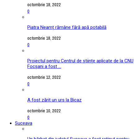
octombrie 18, 2022
0
Piatra Neamț rămâne fără apă potabilă
octombrie 18, 2022
0
Proiectul pentru Centrul de științe aplicate de la CNU
Focșani a fost ...
octombrie 12, 2022
0
A fost zărit un urs la Bicaz
octombrie 10, 2022
0
Suceava
Un bărbat din județul Suceava a fost reținut pentru