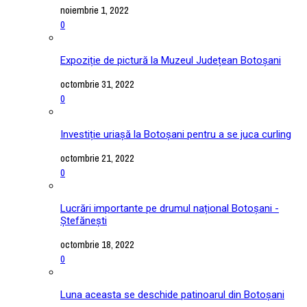
noiembrie 1, 2022
0
Expoziție de pictură la Muzeul Județean Botoșani
octombrie 31, 2022
0
Investiție uriașă la Botoșani pentru a se juca curling
octombrie 21, 2022
0
Lucrări importante pe drumul național Botoșani -
Ștefănești
octombrie 18, 2022
0
Luna aceasta se deschide patinoarul din Botoșani