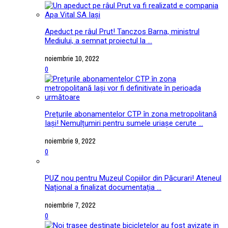
Apeduct pe râul Prut! Tanczos Barna, ministrul
Mediului, a semnat proiectul la ...
noiembrie 10, 2022
0
Prețurile abonamentelor CTP în zona metropolitană
Iași! Nemulțumiri pentru sumele uriașe cerute ...
noiembrie 9, 2022
0
PUZ nou pentru Muzeul Copiilor din Păcurari! Ateneul
Național a finalizat documentația ...
noiembrie 7, 2022
0