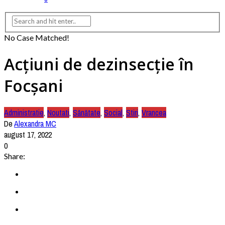
No Case Matched!
Acțiuni de dezinsecție în
Focșani
Administratie
,
Noutati
,
Sănătate
,
Social
,
Stiri
,
Vrancea
De
Alexandra MC
august 17, 2022
0
Share: