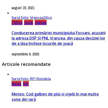
august 15, 2021
Sursă foto: Vrancea24.ro
Politica
,
Social
,
Vrancea
Conducerea primăriei municipiului Focșani, acuzații
la adresa DSP ȘI PNL Vrancea, din cauza deciziei lor
de a lăsa închise locurile de joacă
septembrie 9, 2020
Articole recomandate
Sursă foto: RFI România
Meteo
,
Știri
Meteo: Cod galben de ploi și vijelii în mai multe
zone din țară