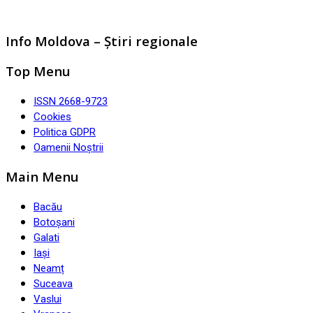
Info Moldova – Știri regionale
Top Menu
ISSN 2668-9723
Cookies
Politica GDPR
Oamenii Noștrii
Main Menu
Bacău
Botoșani
Galati
Iași
Neamț
Suceava
Vaslui