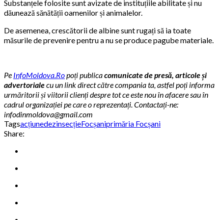
Substanțele folosite sunt avizate de instituțiile abilitate și nu
dăunează sănătății oamenilor și animalelor.
De asemenea, crescătorii de albine sunt rugați să ia toate
măsurile de prevenire pentru a nu se produce pagube materiale.
Pe
InfoMoldova.Ro
poți publica
comunicate de presă, articole și
advertoriale
cu un link direct către compania ta, astfel poți informa
urmăritorii și viitorii clienți despre tot ce este nou în afacere sau în
cadrul organizației pe care o reprezentați. Contactați-ne:
infodinmoldova@gmail.com
Tags
acțiune
dezinsecție
Focșani
primăria Focșani
Share: