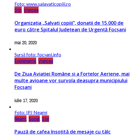
Foto: www.salavaticopiii.ro
Stiri
,
Vrancea
Organizația „Salvați copiii”, donații de 15.000 de
euro către Spitalul Judeţean de Urgenţă Focşani
mai 20, 2020
Sursă foto: focșani.info
Evenimente
,
Vrancea
De Ziua Aviației Române și a Forțelor Aeriene, mai
multe avioane vor survola deasupra municipiului
Focșani
iulie 17, 2020
Foto: IPJ Neamț
Neamt
,
Social
,
Știri
Pauză de cafea însoțită de mesaje cu tâlc