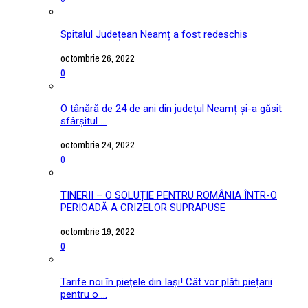
Spitalul Județean Neamț a fost redeschis
octombrie 26, 2022
0
O tânără de 24 de ani din județul Neamț și-a găsit
sfârșitul ...
octombrie 24, 2022
0
TINERII – O SOLUȚIE PENTRU ROMÂNIA ÎNTR-O
PERIOADĂ A CRIZELOR SUPRAPUSE
octombrie 19, 2022
0
Tarife noi în piețele din Iași! Cât vor plăti piețarii
pentru o ...