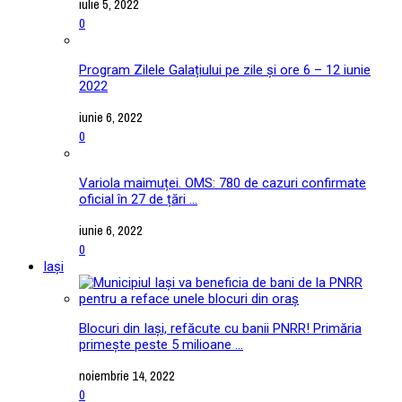
iulie 5, 2022
0
Program Zilele Galațiului pe zile și ore 6 – 12 iunie
2022
iunie 6, 2022
0
Variola maimuței. OMS: 780 de cazuri confirmate
oficial în 27 de țări ...
iunie 6, 2022
0
Iași
Blocuri din Iași, refăcute cu banii PNRR! Primăria
primește peste 5 milioane ...
noiembrie 14, 2022
0