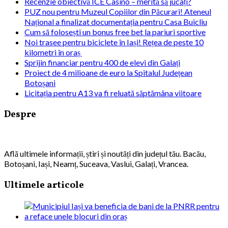
Recenzie obiectivă ICE Casino – merită să jucați?
PUZ nou pentru Muzeul Copiilor din Păcurari! Ateneul
Național a finalizat documentația pentru Casa Buicliu
Cum să folosești un bonus free bet la pariuri sportive
Noi trasee pentru biciclete în Iași! Rețea de peste 10
kilometri în oraș
Sprijin financiar pentru 400 de elevi din Galați
Proiect de 4 milioane de euro la Spitalul Județean
Botoșani
Licitația pentru A13 va fi reluată săptămâna viitoare
Despre
Află ultimele informații, știri și noutăți din județul tău. Bacău,
Botoșani, Iași, Neamț, Suceava, Vaslui, Galați, Vrancea.
Ultimele articole