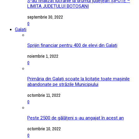
S-au finalizat lucrările la drumul județean ȘIPOTE –
LIMITA JUDEȚULUI BOTOȘANI
septembrie 30, 2022
0
Galati
Sprijin financiar pentru 400 de elevi din Galați
noiembrie 1, 2022
0
Primăria din Galați scoate la licitație toate mașinile
abandonate pe străzile Municipiului
octombrie 11, 2022
0
Peste 2500 de gălățeni s-au angajat în acest an
octombrie 10, 2022
0