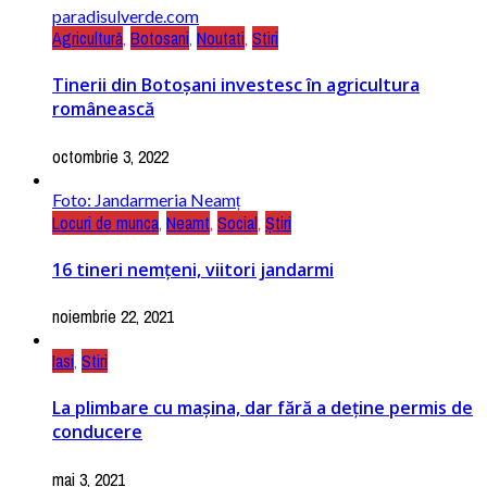
paradisulverde.com
Agricultură
,
Botosani
,
Noutati
,
Stiri
Tinerii din Botoșani investesc în agricultura
românească
octombrie 3, 2022
Foto: Jandarmeria Neamț
Locuri de munca
,
Neamt
,
Social
,
Știri
16 tineri nemțeni, viitori jandarmi
noiembrie 22, 2021
Iasi
,
Stiri
La plimbare cu mașina, dar fără a deține permis de
conducere
mai 3, 2021