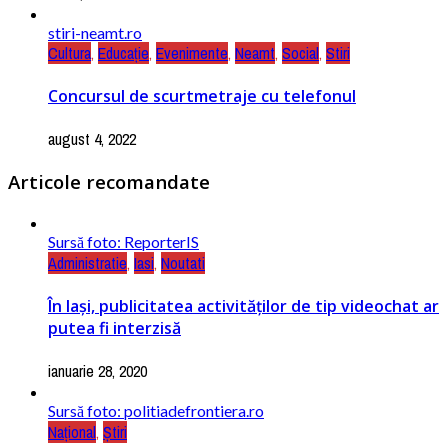
stiri-neamt.ro
Cultura
,
Educație
,
Evenimente
,
Neamt
,
Social
,
Stiri
Concursul de scurtmetraje cu telefonul
august 4, 2022
Articole recomandate
Sursă foto: ReporterIS
Administratie
,
Iasi
,
Noutati
În Iași, publicitatea activităților de tip videochat ar
putea fi interzisă
ianuarie 28, 2020
Sursă foto: politiadefrontiera.ro
Național
,
Știri