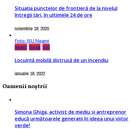
Situația punctelor de frontieră de la nivelul
întregii țări, în ultimele 24 de ore
noiembrie 18, 2020
Foto: ISU Neamț
Neamt
,
Social
,
Știri
Locuință mobilă distrusă de un incendiu
ianuarie 18, 2022
Oamenii noștrii
Simona Ghiga, activist de mediu și antreprenor
educă următoarele generații în ideea unui viitor
verde!