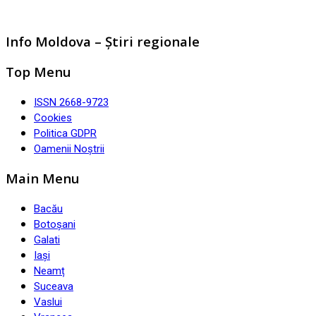
Info Moldova – Știri regionale
Top Menu
ISSN 2668-9723
Cookies
Politica GDPR
Oamenii Noștrii
Main Menu
Bacău
Botoșani
Galati
Iași
Neamț
Suceava
Vaslui