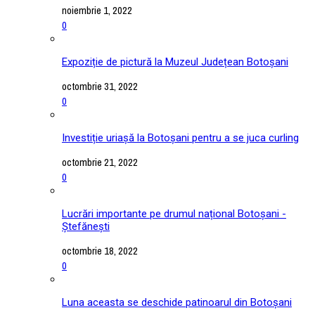
noiembrie 1, 2022
0
Expoziție de pictură la Muzeul Județean Botoșani
octombrie 31, 2022
0
Investiție uriașă la Botoșani pentru a se juca curling
octombrie 21, 2022
0
Lucrări importante pe drumul național Botoșani -
Ștefănești
octombrie 18, 2022
0
Luna aceasta se deschide patinoarul din Botoșani