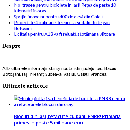
Noi trasee pentru biciclete în Iași! Rețea de peste 10
kilometri în oraș
Sprijin financiar pentru 400 de elevi din Galați
Proiect de 4 milioane de euro la Spitalul Județean
Botoșani
Licitația pentru A13 va fi reluată săptămâna viitoare
Despre
Află ultimele informații, știri și noutăți din județul tău. Bacău,
Botoșani, Iași, Neamț, Suceava, Vaslui, Galați, Vrancea.
Ultimele articole
Blocuri din Iași, refăcute cu banii PNRR! Primăria
primește peste 5 milioane euro