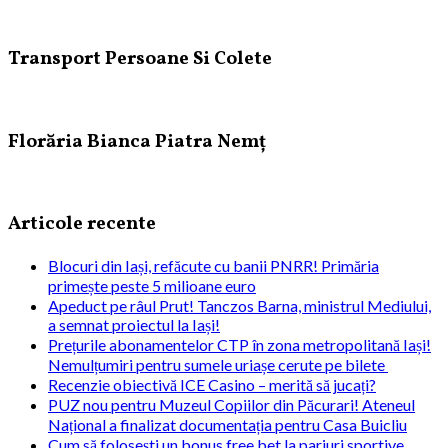
Transport Persoane Si Colete
Florăria Bianca Piatra Nemț
Articole recente
Blocuri din Iași, refăcute cu banii PNRR! Primăria
primește peste 5 milioane euro
Apeduct pe râul Prut! Tanczos Barna, ministrul Mediului,
a semnat proiectul la Iași!
Prețurile abonamentelor CTP în zona metropolitană Iași!
Nemulțumiri pentru sumele uriașe cerute pe bilete
Recenzie obiectivă ICE Casino – merită să jucați?
PUZ nou pentru Muzeul Copiilor din Păcurari! Ateneul
Național a finalizat documentația pentru Casa Buicliu
Cum să folosești un bonus free bet la pariuri sportive