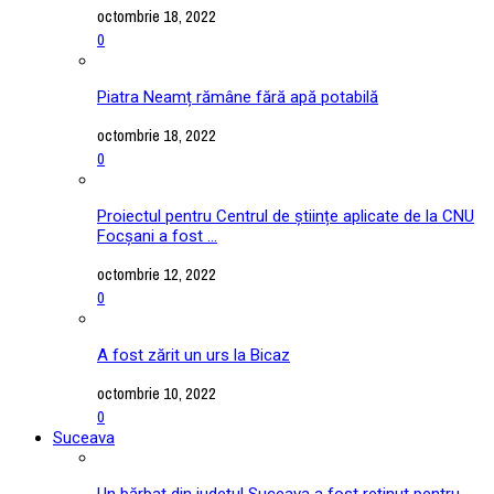
octombrie 18, 2022
0
Piatra Neamț rămâne fără apă potabilă
octombrie 18, 2022
0
Proiectul pentru Centrul de științe aplicate de la CNU
Focșani a fost ...
octombrie 12, 2022
0
A fost zărit un urs la Bicaz
octombrie 10, 2022
0
Suceava
Un bărbat din județul Suceava a fost reținut pentru