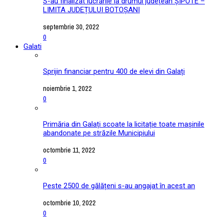
S-au finalizat lucrările la drumul județean ȘIPOTE –
LIMITA JUDEȚULUI BOTOȘANI
septembrie 30, 2022
0
Galati
Sprijin financiar pentru 400 de elevi din Galați
noiembrie 1, 2022
0
Primăria din Galați scoate la licitație toate mașinile
abandonate pe străzile Municipiului
octombrie 11, 2022
0
Peste 2500 de gălățeni s-au angajat în acest an
octombrie 10, 2022
0