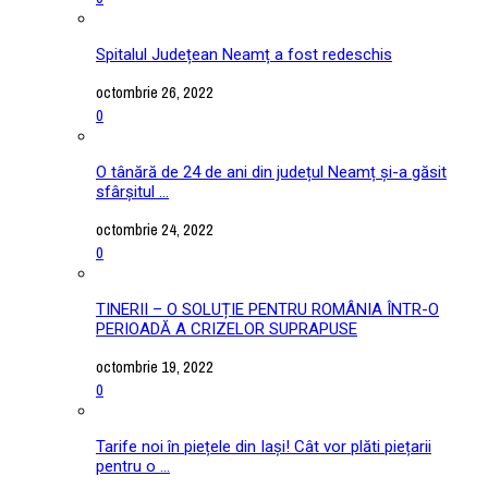
Spitalul Județean Neamț a fost redeschis
octombrie 26, 2022
0
O tânără de 24 de ani din județul Neamț și-a găsit
sfârșitul ...
octombrie 24, 2022
0
TINERII – O SOLUȚIE PENTRU ROMÂNIA ÎNTR-O
PERIOADĂ A CRIZELOR SUPRAPUSE
octombrie 19, 2022
0
Tarife noi în piețele din Iași! Cât vor plăti piețarii
pentru o ...