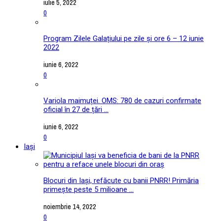
iulie 5, 2022
0
Program Zilele Galațiului pe zile și ore 6 – 12 iunie
2022
iunie 6, 2022
0
Variola maimuței. OMS: 780 de cazuri confirmate
oficial în 27 de țări ...
iunie 6, 2022
0
Iași
Blocuri din Iași, refăcute cu banii PNRR! Primăria
primește peste 5 milioane ...
noiembrie 14, 2022
0