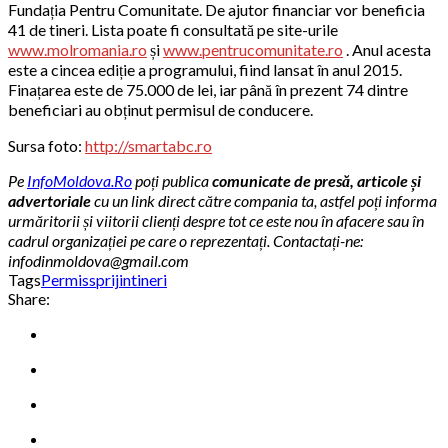
Fundația Pentru Comunitate. De ajutor financiar vor beneficia
41 de tineri. Lista poate fi consultată pe site-urile
www.molromania.ro
și
www.pentrucomunitate.ro
. Anul acesta
este a cincea ediție a programului, fiind lansat în anul 2015.
Finațarea este de 75.000 de lei, iar până în prezent 74 dintre
beneficiari au obținut permisul de conducere.
Sursa foto:
http://smartabc.ro
Pe
InfoMoldova.Ro
poți publica
comunicate de presă, articole și
advertoriale
cu un link direct către compania ta, astfel poți informa
urmăritorii și viitorii clienți despre tot ce este nou în afacere sau în
cadrul organizației pe care o reprezentați. Contactați-ne:
infodinmoldova@gmail.com
Tags
Permis
sprijin
tineri
Share: