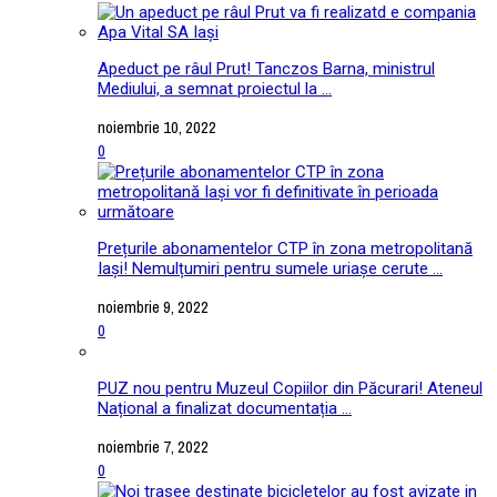
Apeduct pe râul Prut! Tanczos Barna, ministrul
Mediului, a semnat proiectul la ...
noiembrie 10, 2022
0
Prețurile abonamentelor CTP în zona metropolitană
Iași! Nemulțumiri pentru sumele uriașe cerute ...
noiembrie 9, 2022
0
PUZ nou pentru Muzeul Copiilor din Păcurari! Ateneul
Național a finalizat documentația ...
noiembrie 7, 2022
0