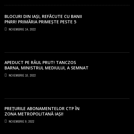
BLOCURI DIN IAȘI, REFĂCUTE CU BANII
PNRR! PRIMĂRIA PRIMEȘTE PESTE 5
MILIOANE EURO
NOIEMBRIE 14, 2022
APEDUCT PE RÂUL PRUT! TANCZOS
BARNA, MINISTRUL MEDIULUI, A SEMNAT
PROIECTUL LA IAȘI!
NOIEMBRIE 10, 2022
PREȚURILE ABONAMENTELOR CTP ÎN
ZONA METROPOLITANĂ IAȘI!
NEMULȚUMIRI PENTRU SUMELE URIAȘE
NOIEMBRIE 9, 2022
CERUTE PE BILETE