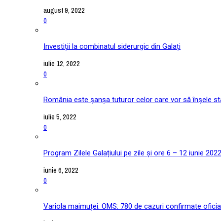
august 9, 2022
0
Investiții la combinatul siderurgic din Galați
iulie 12, 2022
0
România este șanșa tuturor celor care vor să înșele stat
iulie 5, 2022
0
Program Zilele Galațiului pe zile și ore 6 – 12 iunie 202
iunie 6, 2022
0
Variola maimuței. OMS: 780 de cazuri confirmate oficial î