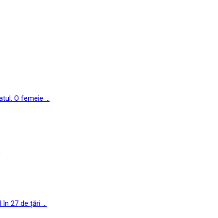
ul. O femeie ...
2
n 27 de țări ...