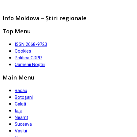
Info Moldova – Știri regionale
Top Menu
ISSN 2668-9723
Cookies
Politica GDPR
Oamenii Noștrii
Main Menu
Bacău
Botoșani
Galati
Iași
Neamț
Suceava
Vaslui