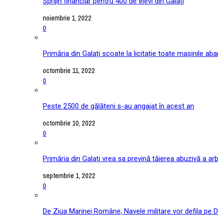
Sprijin financiar pentru 400 de elevi din Galați
noiembrie 1, 2022
0
Primăria din Galați scoate la licitație toate mașinile ab
octombrie 11, 2022
0
Peste 2500 de gălățeni s-au angajat în acest an
octombrie 10, 2022
0
Primăria din Galați vrea sa prevină tăierea abuzivă a arb
septembrie 1, 2022
0
De Ziua Marinei Române, Navele militare vor defila pe D