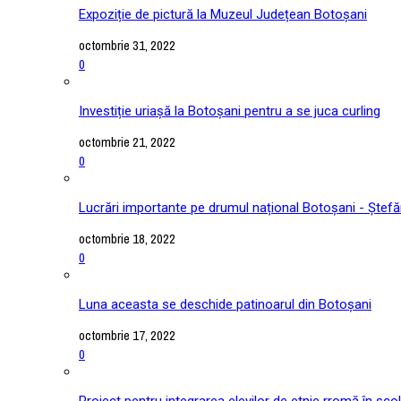
Expoziție de pictură la Muzeul Județean Botoșani
octombrie 31, 2022
0
Investiție uriașă la Botoșani pentru a se juca curling
octombrie 21, 2022
0
Lucrări importante pe drumul național Botoșani - Ștefă
octombrie 18, 2022
0
Luna aceasta se deschide patinoarul din Botoșani
octombrie 17, 2022
0
Proiect pentru integrarea elevilor de etnie rromă în școl