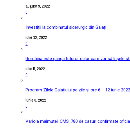
august 9, 2022
0
Investiții la combinatul siderurgic din Galați
iulie 12, 2022
0
România este șanșa tuturor celor care vor să înșele stat
iulie 5, 2022
0
Program Zilele Galațiului pe zile și ore 6 – 12 iunie 202
iunie 6, 2022
0
Variola maimuței. OMS: 780 de cazuri confirmate oficial î