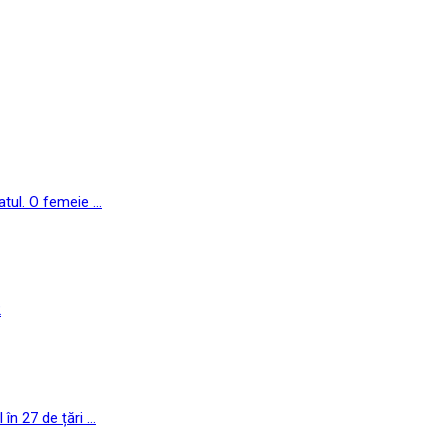
ul. O femeie ...
2
n 27 de țări ...