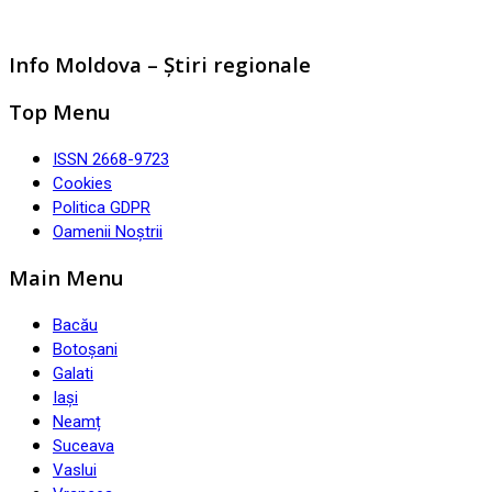
Info Moldova – Știri regionale
Top Menu
ISSN 2668-9723
Cookies
Politica GDPR
Oamenii Noștrii
Main Menu
Bacău
Botoșani
Galati
Iași
Neamț
Suceava
Vaslui