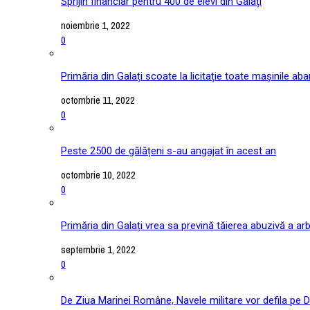
Sprijin financiar pentru 400 de elevi din Galați
noiembrie 1, 2022
0
Primăria din Galați scoate la licitație toate mașinile ab
octombrie 11, 2022
0
Peste 2500 de gălățeni s-au angajat în acest an
octombrie 10, 2022
0
Primăria din Galați vrea sa prevină tăierea abuzivă a arb
septembrie 1, 2022
0
De Ziua Marinei Române, Navele militare vor defila pe D