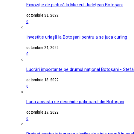
Expoziție de pictură la Muzeul Județean Botoșani
octombrie 31, 2022
0
Investiție uriașă la Botoșani pentru a se juca curling
octombrie 21, 2022
0
Lucrări importante pe drumul național Botoșani - Ștefă
octombrie 18, 2022
0
Luna aceasta se deschide patinoarul din Botoșani
octombrie 17, 2022
0
Proiect pentru integrarea elevilor de etnie rromă în școl