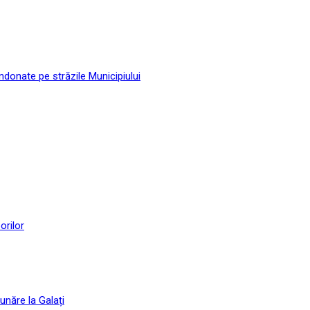
andonate pe străzile Municipiului
orilor
unăre la Galați