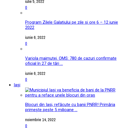
iulie 5, 2022
0
Program Zilele Galațiului pe zile și ore 6 – 12 iunie
2022
iunie 6, 2022
0
Variola maimuței. OMS: 780 de cazuri confirmate
oficial în 27 de țări ...
iunie 6, 2022
0
Iași
Blocuri din Iași, refăcute cu banii PNRR! Primăria
primește peste 5 milioane ...
noiembrie 14, 2022
0