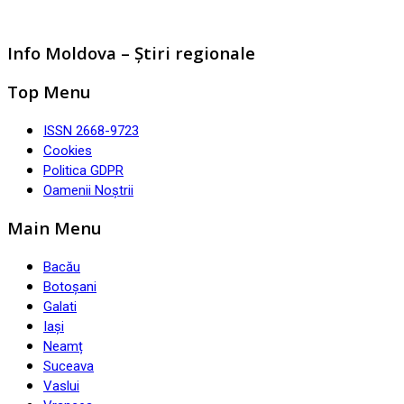
Info Moldova – Știri regionale
Top Menu
ISSN 2668-9723
Cookies
Politica GDPR
Oamenii Noștrii
Main Menu
Bacău
Botoșani
Galati
Iași
Neamț
Suceava
Vaslui