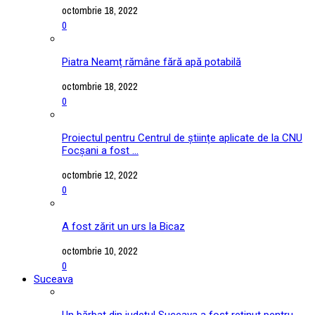
octombrie 18, 2022
0
Piatra Neamț rămâne fără apă potabilă
octombrie 18, 2022
0
Proiectul pentru Centrul de științe aplicate de la CNU
Focșani a fost ...
octombrie 12, 2022
0
A fost zărit un urs la Bicaz
octombrie 10, 2022
0
Suceava
Un bărbat din județul Suceava a fost reținut pentru