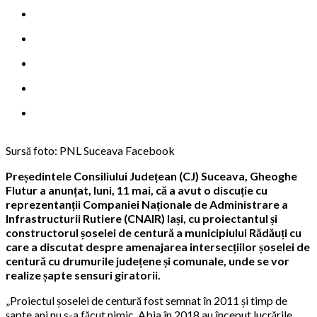
Sursă foto: PNL Suceava Facebook
Președintele Consiliului Județean (CJ) Suceava, Gheoghe
Flutur a anunțat, luni, 11 mai, că a avut o discuție cu
reprezentanții Companiei Naționale de Administrare a
Infrastructurii Rutiere (CNAIR) Iași, cu proiectantul și
constructorul șoselei de centură a municipiului Rădăuți cu
care a discutat despre amenajarea intersecțiilor șoselei de
centură cu drumurile județene și comunale, unde se vor
realize șapte sensuri giratorii.
„Proiectul șoselei de centură fost semnat în 2011 și timp de
șapte ani nu s-a făcut nimic. Abia în 2018 au început lucrările.