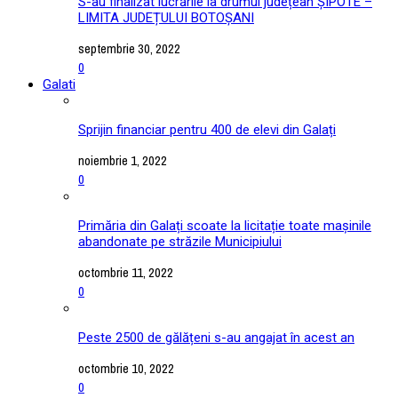
S-au finalizat lucrările la drumul județean ȘIPOTE –
LIMITA JUDEȚULUI BOTOȘANI
septembrie 30, 2022
0
Galati
Sprijin financiar pentru 400 de elevi din Galați
noiembrie 1, 2022
0
Primăria din Galați scoate la licitație toate mașinile
abandonate pe străzile Municipiului
octombrie 11, 2022
0
Peste 2500 de gălățeni s-au angajat în acest an
octombrie 10, 2022
0