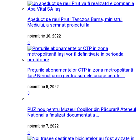
Apeduct pe râul Prut! Tanczos Barna, ministrul
Mediului, a semnat proiectul la ...
noiembrie 10, 2022
0
Prețurile abonamentelor CTP în zona metropolitană
Iași! Nemulțumiri pentru sumele uriașe cerute ...
noiembrie 9, 2022
0
PUZ nou pentru Muzeul Copiilor din Păcurari! Ateneul
Național a finalizat documentația ...
noiembrie 7, 2022
0