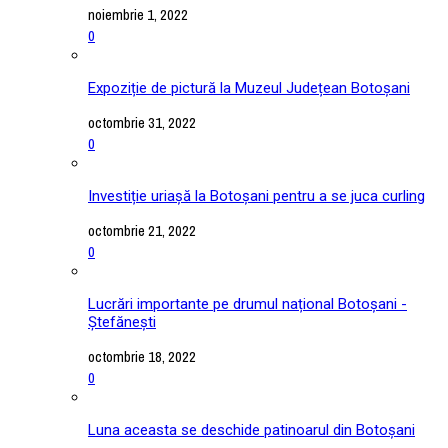
noiembrie 1, 2022
0
Expoziție de pictură la Muzeul Județean Botoșani
octombrie 31, 2022
0
Investiție uriașă la Botoșani pentru a se juca curling
octombrie 21, 2022
0
Lucrări importante pe drumul național Botoșani -
Ștefănești
octombrie 18, 2022
0
Luna aceasta se deschide patinoarul din Botoșani