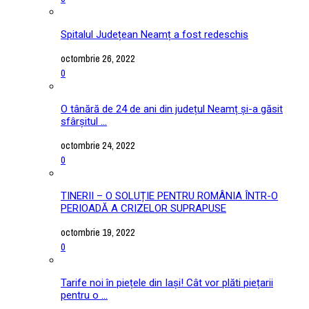
Spitalul Județean Neamț a fost redeschis
octombrie 26, 2022
0
O tânără de 24 de ani din județul Neamț și-a găsit
sfârșitul ...
octombrie 24, 2022
0
TINERII – O SOLUȚIE PENTRU ROMÂNIA ÎNTR-O
PERIOADĂ A CRIZELOR SUPRAPUSE
octombrie 19, 2022
0
Tarife noi în piețele din Iași! Cât vor plăti piețarii
pentru o ...