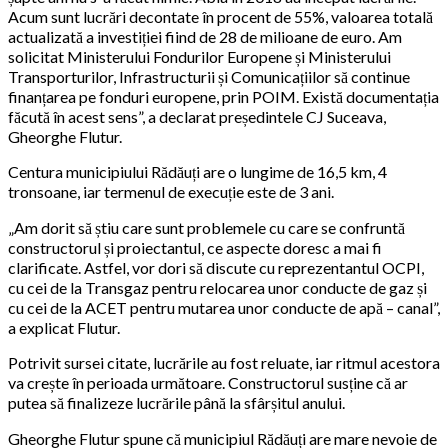
Acum sunt lucrări decontate în procent de 55%, valoarea totală
actualizată a investiției fiind de 28 de milioane de euro. Am
solicitat Ministerului Fondurilor Europene și Ministerului
Transporturilor, Infrastructurii și Comunicațiilor să continue
finanțarea pe fonduri europene, prin POIM. Există documentația
făcută în acest sens”, a declarat președintele CJ Suceava,
Gheorghe Flutur.
Centura municipiului Rădăuți are o lungime de 16,5 km, 4
tronsoane, iar termenul de execuție este de 3 ani.
„Am dorit să știu care sunt problemele cu care se confruntă
constructorul și proiectantul, ce aspecte doresc a mai fi
clarificate. Astfel, vor dori să discute cu reprezentantul OCPI,
cu cei de la Transgaz pentru relocarea unor conducte de gaz și
cu cei de la ACET pentru mutarea unor conducte de apă – canal”,
a explicat Flutur.
Potrivit sursei citate, lucrările au fost reluate, iar ritmul acestora
va crește în perioada următoare. Constructorul susține că ar
putea să finalizeze lucrările până la sfârșitul anului.
Gheorghe Flutur spune că municipiul Rădăuți are mare nevoie de