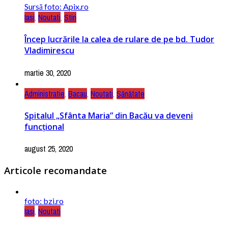
Sursă foto: Apix.ro
Iasi
,
Noutati
,
Stiri
Încep lucrările la calea de rulare de pe bd. Tudor
Vladimirescu
martie 30, 2020
Administratie
,
Bacau
,
Noutati
,
Sănătate
Spitalul „Sfânta Maria” din Bacău va deveni
funcțional
august 25, 2020
Articole recomandate
foto: bzi.ro
Iasi
,
Noutati