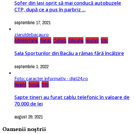
Şofer din Iaşi oprit să mai conducă autobuzele
CTP, după ce a pus în parbriz ...
septembrie 17, 2021
ziaruldebacau.ro
Administratie
,
Bacau
,
Cultura
,
Educație
,
Noutati
,
Stiri
Sala Sporturilor din Bacău a rămas fără încălzire
septembrie 1, 2022
Foto: caracter informativ - digi24.ro
Neamt
,
Social
,
Știri
Șapte tineri au furat cablu telefonic în valoare de
70.000 de lei
august 29, 2021
Oamenii noștrii