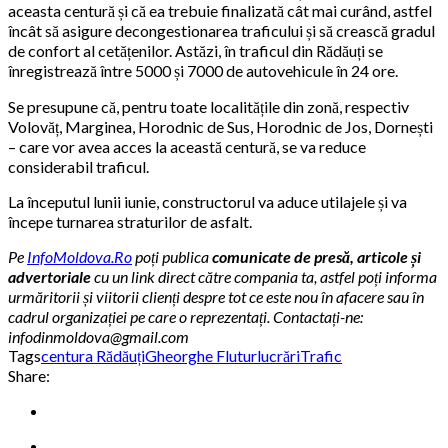
aceasta centură și că ea trebuie finalizată cât mai curând, astfel
încât să asigure decongestionarea traficului și să crească gradul
de confort al cetățenilor. Astăzi, în traficul din Rădăuți se
înregistrează între 5000 și 7000 de autovehicule în 24 ore.
Se presupune că, pentru toate localitățile din zonă, respectiv
Volovăț, Marginea, Horodnic de Sus, Horodnic de Jos, Dornești
– care vor avea acces la această centură, se va reduce
considerabil traficul.
La începutul lunii iunie, constructorul va aduce utilajele și va
începe turnarea straturilor de asfalt.
Pe
InfoMoldova.Ro
poți publica
comunicate de presă, articole și
advertoriale
cu un link direct către compania ta, astfel poți informa
urmăritorii și viitorii clienți despre tot ce este nou în afacere sau în
cadrul organizației pe care o reprezentați. Contactați-ne:
infodinmoldova@gmail.com
Tags
centura Rădăuți
Gheorghe Flutur
lucrări
Trafic
Share: