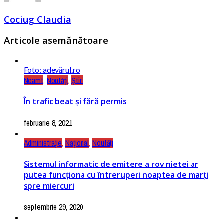
Cociug Claudia
Articole asemănătoare
Foto: adevărul.ro
Neamt
,
Noutăți
,
Știri
În trafic beat și fără permis
februarie 8, 2021
Administrație
,
Național
,
Noutăți
Sistemul informatic de emitere a rovinietei ar
putea funcționa cu întreruperi noaptea de marți
spre miercuri
septembrie 29, 2020