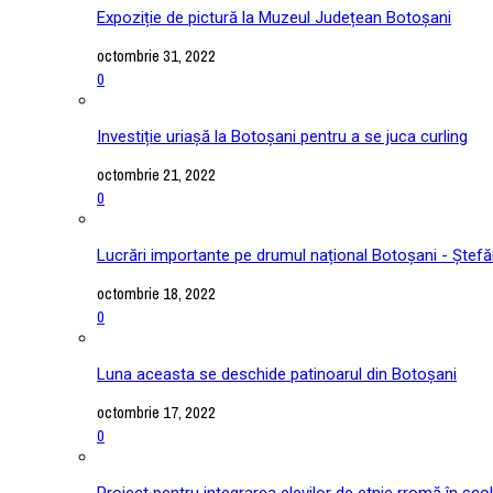
Expoziție de pictură la Muzeul Județean Botoșani
octombrie 31, 2022
0
Investiție uriașă la Botoșani pentru a se juca curling
octombrie 21, 2022
0
Lucrări importante pe drumul național Botoșani - Ștefă
octombrie 18, 2022
0
Luna aceasta se deschide patinoarul din Botoșani
octombrie 17, 2022
0
Proiect pentru integrarea elevilor de etnie rromă în școl