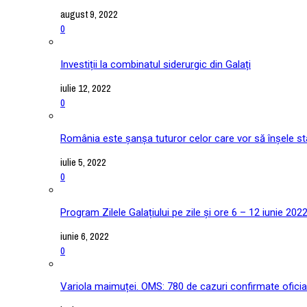
august 9, 2022
0
Investiții la combinatul siderurgic din Galați
iulie 12, 2022
0
România este șanșa tuturor celor care vor să înșele stat
iulie 5, 2022
0
Program Zilele Galațiului pe zile și ore 6 – 12 iunie 202
iunie 6, 2022
0
Variola maimuței. OMS: 780 de cazuri confirmate oficial î