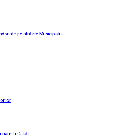
andonate pe străzile Municipiului
orilor
unăre la Galați