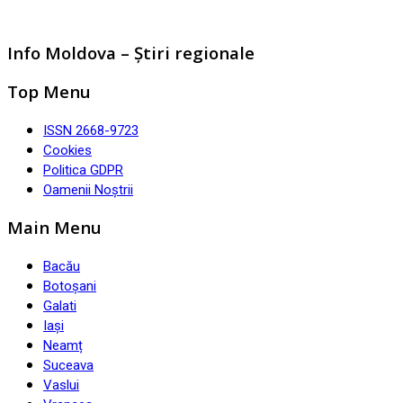
Info Moldova – Știri regionale
Top Menu
ISSN 2668-9723
Cookies
Politica GDPR
Oamenii Noștrii
Main Menu
Bacău
Botoșani
Galati
Iași
Neamț
Suceava
Vaslui