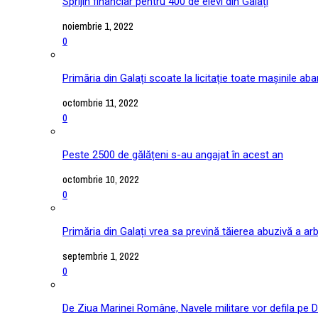
Sprijin financiar pentru 400 de elevi din Galați
noiembrie 1, 2022
0
Primăria din Galați scoate la licitație toate mașinile ab
octombrie 11, 2022
0
Peste 2500 de gălățeni s-au angajat în acest an
octombrie 10, 2022
0
Primăria din Galați vrea sa prevină tăierea abuzivă a arb
septembrie 1, 2022
0
De Ziua Marinei Române, Navele militare vor defila pe D