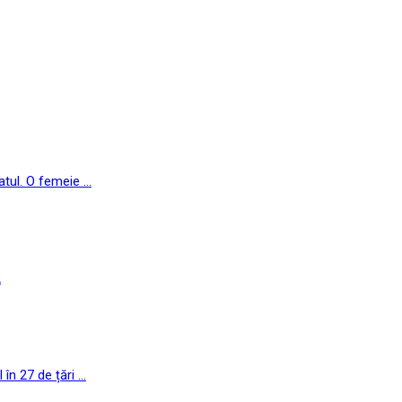
ul. O femeie ...
2
n 27 de țări ...