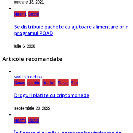
ianuarie 13, 2021
Neamt
,
Social
Se distribuie pachete cu ajutoare alimentare prin
programul POAD
iulie 6, 2020
Articole recomandate
wall-street.ro
Bacau
,
Justiție
,
Noutati
,
Social
,
Stiri
Droguri plătite cu criptomonede
septembrie 29, 2022
Neamt
,
Social