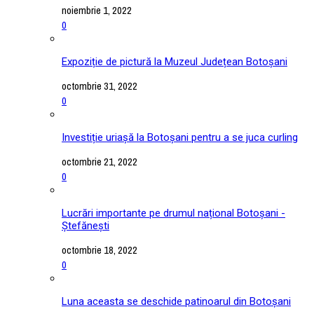
noiembrie 1, 2022
0
Expoziție de pictură la Muzeul Județean Botoșani
octombrie 31, 2022
0
Investiție uriașă la Botoșani pentru a se juca curling
octombrie 21, 2022
0
Lucrări importante pe drumul național Botoșani -
Ștefănești
octombrie 18, 2022
0
Luna aceasta se deschide patinoarul din Botoșani