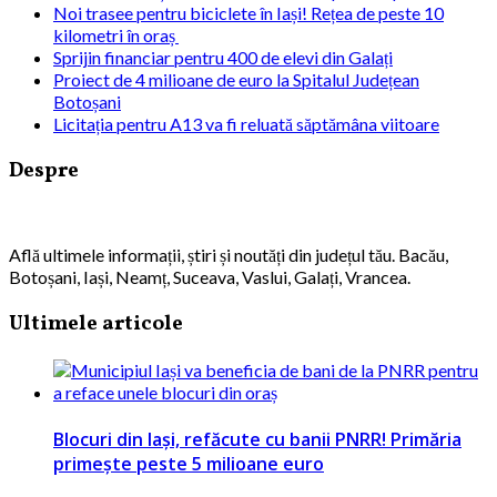
Noi trasee pentru biciclete în Iași! Rețea de peste 10
kilometri în oraș
Sprijin financiar pentru 400 de elevi din Galați
Proiect de 4 milioane de euro la Spitalul Județean
Botoșani
Licitația pentru A13 va fi reluată săptămâna viitoare
Despre
Află ultimele informații, știri și noutăți din județul tău. Bacău,
Botoșani, Iași, Neamț, Suceava, Vaslui, Galați, Vrancea.
Ultimele articole
Blocuri din Iași, refăcute cu banii PNRR! Primăria
primește peste 5 milioane euro