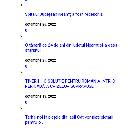
Spitalul Județean Neamț a fost redeschis
octombrie 26, 2022
0
O tânără de 24 de ani din județul Neamț și-a găsit
sfârșitul ...
octombrie 24, 2022
0
TINERII – O SOLUȚIE PENTRU ROMÂNIA ÎNTR-O
PERIOADĂ A CRIZELOR SUPRAPUSE
octombrie 19, 2022
0
Tarife noi în piețele din Iași! Cât vor plăti piețarii
pentru o ...