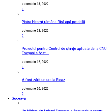
octombrie 18, 2022
0
Piatra Neamț rămâne fără apă potabilă
octombrie 18, 2022
0
Proiectul pentru Centrul de științe aplicate de la CNU
Focșani a fost ...
octombrie 12, 2022
0
A fost zărit un urs la Bicaz
octombrie 10, 2022
0
Suceava
Un bărbat din județul Suceava a fost reținut pentru