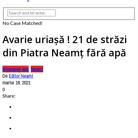
No Case Matched!
Avarie uriașă ! 21 de străzi
din Piatra Neamț fără apă
Intreruperi apa
,
Neamt
De
Editor Neamt
martie 18, 2021
0
Share: