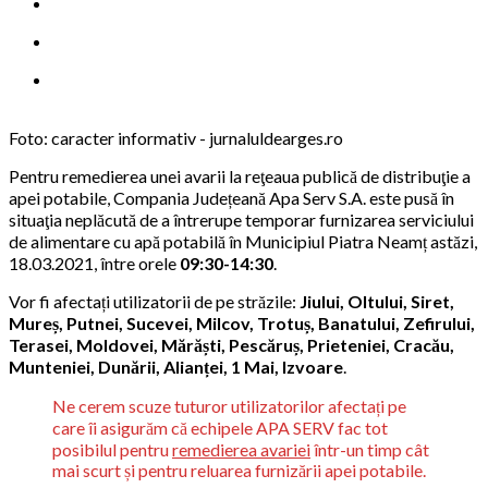
Foto: caracter informativ - jurnaluldearges.ro
Pentru remedierea unei avarii la reţeaua publică de distribuţie a
apei potabile, Compania Județeană Apa Serv S.A. este pusă în
situaţia neplăcută de a întrerupe temporar furnizarea serviciului
de alimentare cu apă potabilă în Municipiul Piatra Neamț astăzi,
18.03.2021, între orele
09:30-14:30
.
Vor fi afectați utilizatorii de pe străzile:
Jiului, Oltului, Siret,
Mureș, Putnei, Sucevei, Milcov, Trotuș, Banatului, Zefirului,
Terasei, Moldovei, Mărăști, Pescăruș, Prieteniei, Cracău,
Munteniei, Dunării, Alianței, 1 Mai, Izvoare
.
Ne cerem scuze tuturor utilizatorilor afectați pe
care îi asigurăm că echipele APA SERV fac tot
posibilul pentru
remedierea avariei
într-un timp cât
mai scurt și pentru reluarea furnizării apei potabile.