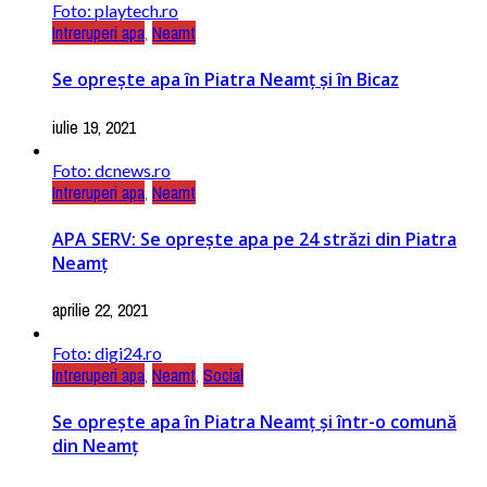
Foto: playtech.ro
Intreruperi apa
,
Neamt
Se oprește apa în Piatra Neamț și în Bicaz
iulie 19, 2021
Foto: dcnews.ro
Intreruperi apa
,
Neamt
APA SERV: Se oprește apa pe 24 străzi din Piatra
Neamț
aprilie 22, 2021
Foto: digi24.ro
Intreruperi apa
,
Neamt
,
Social
Se oprește apa în Piatra Neamț și într-o comună
din Neamț