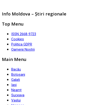
Info Moldova – Știri regionale
Top Menu
ISSN 2668-9723
Cookies
Politica GDPR
Oamenii Noștrii
Main Menu
Bacău
Botoșani
Galati
Iași
Neamț
Suceava
Vaslui