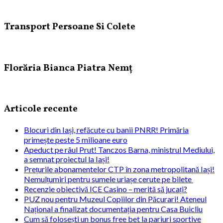
Transport Persoane Si Colete
Florăria Bianca Piatra Nemț
Articole recente
Blocuri din Iași, refăcute cu banii PNRR! Primăria
primește peste 5 milioane euro
Apeduct pe râul Prut! Tanczos Barna, ministrul Mediului,
a semnat proiectul la Iași!
Prețurile abonamentelor CTP în zona metropolitană Iași!
Nemulțumiri pentru sumele uriașe cerute pe bilete
Recenzie obiectivă ICE Casino – merită să jucați?
PUZ nou pentru Muzeul Copiilor din Păcurari! Ateneul
Național a finalizat documentația pentru Casa Buicliu
Cum să folosești un bonus free bet la pariuri sportive