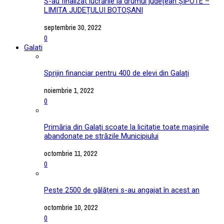
S-au finalizat lucrările la drumul județean ȘIPOTE –
LIMITA JUDEȚULUI BOTOȘANI
septembrie 30, 2022
0
Galati
Sprijin financiar pentru 400 de elevi din Galați
noiembrie 1, 2022
0
Primăria din Galați scoate la licitație toate mașinile
abandonate pe străzile Municipiului
octombrie 11, 2022
0
Peste 2500 de gălățeni s-au angajat în acest an
octombrie 10, 2022
0