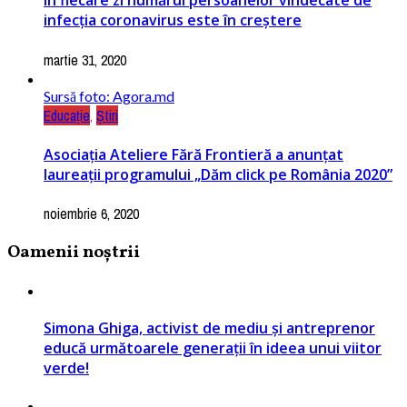
În fiecare zi numărul persoanelor vindecate de
infecția coronavirus este în creștere
martie 31, 2020
Sursă foto: Agora.md
Educație
,
Știri
Asociația Ateliere Fără Frontieră a anunțat
laureații programului „Dăm click pe România 2020”
noiembrie 6, 2020
Oamenii noștrii
Simona Ghiga, activist de mediu și antreprenor
educă următoarele generații în ideea unui viitor
verde!