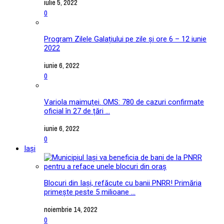
iulie 5, 2022
0
Program Zilele Galațiului pe zile și ore 6 – 12 iunie
2022
iunie 6, 2022
0
Variola maimuței. OMS: 780 de cazuri confirmate
oficial în 27 de țări ...
iunie 6, 2022
0
Iași
Blocuri din Iași, refăcute cu banii PNRR! Primăria
primește peste 5 milioane ...
noiembrie 14, 2022
0