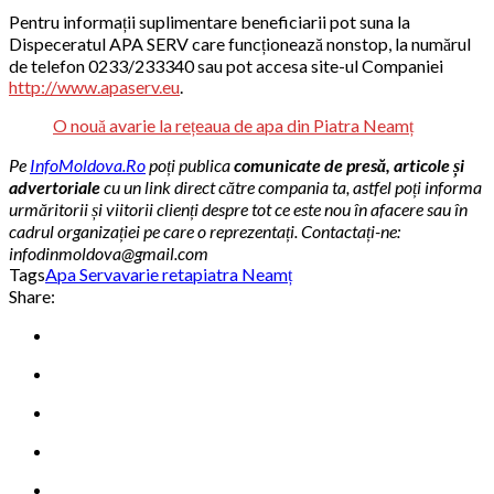
Pentru informații suplimentare beneficiarii pot suna la
Dispeceratul APA SERV care funcționează nonstop, la numărul
de telefon 0233/233340 sau pot accesa site-ul Companiei
http://www.apaserv.eu
.
O nouă avarie la rețeaua de apa din Piatra Neamț
Pe
InfoMoldova.Ro
poți publica
comunicate de presă, articole și
advertoriale
cu un link direct către compania ta, astfel poți informa
urmăritorii și viitorii clienți despre tot ce este nou în afacere sau în
cadrul organizației pe care o reprezentați. Contactați-ne:
infodinmoldova@gmail.com
Tags
Apa Serv
avarie reta
piatra Neamț
Share: