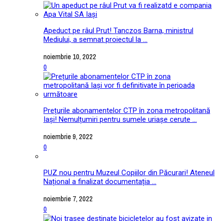
Apeduct pe râul Prut! Tanczos Barna, ministrul
Mediului, a semnat proiectul la ...
noiembrie 10, 2022
0
Prețurile abonamentelor CTP în zona metropolitană
Iași! Nemulțumiri pentru sumele uriașe cerute ...
noiembrie 9, 2022
0
PUZ nou pentru Muzeul Copiilor din Păcurari! Ateneul
Național a finalizat documentația ...
noiembrie 7, 2022
0