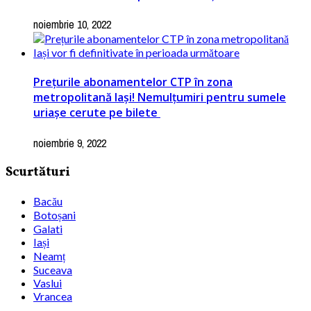
noiembrie 10, 2022
Prețurile abonamentelor CTP în zona
metropolitană Iași! Nemulțumiri pentru sumele
uriașe cerute pe bilete
noiembrie 9, 2022
Scurtături
Bacău
Botoșani
Galati
Iași
Neamț
Suceava
Vaslui
Vrancea