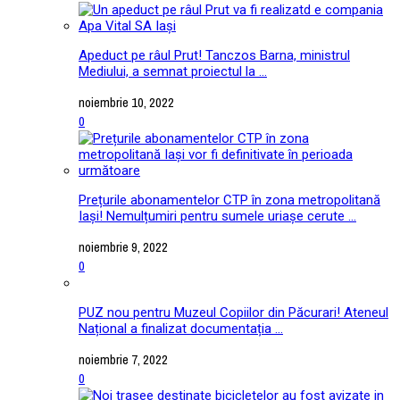
Apeduct pe râul Prut! Tanczos Barna, ministrul
Mediului, a semnat proiectul la ...
noiembrie 10, 2022
0
Prețurile abonamentelor CTP în zona metropolitană
Iași! Nemulțumiri pentru sumele uriașe cerute ...
noiembrie 9, 2022
0
PUZ nou pentru Muzeul Copiilor din Păcurari! Ateneul
Național a finalizat documentația ...
noiembrie 7, 2022
0