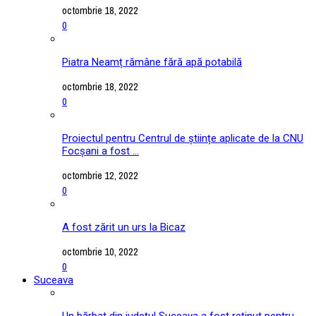
octombrie 18, 2022
0
Piatra Neamț rămâne fără apă potabilă
octombrie 18, 2022
0
Proiectul pentru Centrul de științe aplicate de la CNU
Focșani a fost ...
octombrie 12, 2022
0
A fost zărit un urs la Bicaz
octombrie 10, 2022
0
Suceava
Un bărbat din județul Suceava a fost reținut pentru