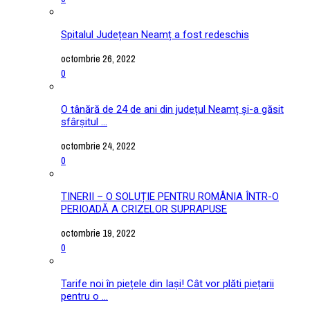
Spitalul Județean Neamț a fost redeschis
octombrie 26, 2022
0
O tânără de 24 de ani din județul Neamț și-a găsit
sfârșitul ...
octombrie 24, 2022
0
TINERII – O SOLUȚIE PENTRU ROMÂNIA ÎNTR-O
PERIOADĂ A CRIZELOR SUPRAPUSE
octombrie 19, 2022
0
Tarife noi în piețele din Iași! Cât vor plăti piețarii
pentru o ...