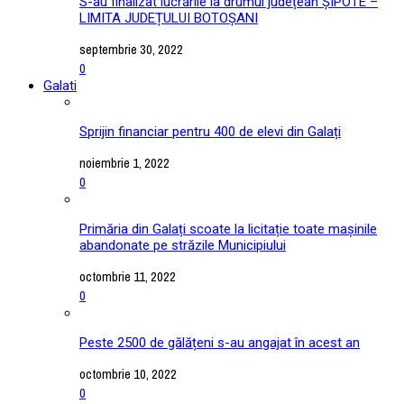
S-au finalizat lucrările la drumul județean ȘIPOTE –
LIMITA JUDEȚULUI BOTOȘANI
septembrie 30, 2022
0
Galati
Sprijin financiar pentru 400 de elevi din Galați
noiembrie 1, 2022
0
Primăria din Galați scoate la licitație toate mașinile
abandonate pe străzile Municipiului
octombrie 11, 2022
0
Peste 2500 de gălățeni s-au angajat în acest an
octombrie 10, 2022
0