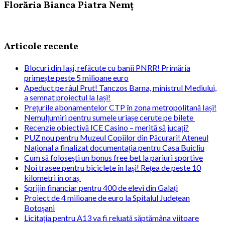
Florăria Bianca Piatra Nemț
Articole recente
Blocuri din Iași, refăcute cu banii PNRR! Primăria
primește peste 5 milioane euro
Apeduct pe râul Prut! Tanczos Barna, ministrul Mediului,
a semnat proiectul la Iași!
Prețurile abonamentelor CTP în zona metropolitană Iași!
Nemulțumiri pentru sumele uriașe cerute pe bilete
Recenzie obiectivă ICE Casino – merită să jucați?
PUZ nou pentru Muzeul Copiilor din Păcurari! Ateneul
Național a finalizat documentația pentru Casa Buicliu
Cum să folosești un bonus free bet la pariuri sportive
Noi trasee pentru biciclete în Iași! Rețea de peste 10
kilometri în oraș
Sprijin financiar pentru 400 de elevi din Galați
Proiect de 4 milioane de euro la Spitalul Județean
Botoșani
Licitația pentru A13 va fi reluată săptămâna viitoare