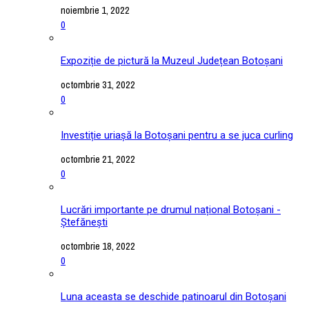
noiembrie 1, 2022
0
Expoziție de pictură la Muzeul Județean Botoșani
octombrie 31, 2022
0
Investiție uriașă la Botoșani pentru a se juca curling
octombrie 21, 2022
0
Lucrări importante pe drumul național Botoșani -
Ștefănești
octombrie 18, 2022
0
Luna aceasta se deschide patinoarul din Botoșani