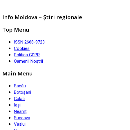
Info Moldova – Știri regionale
Top Menu
ISSN 2668-9723
Cookies
Politica GDPR
Oamenii Noștrii
Main Menu
Bacău
Botoșani
Galati
Iași
Neamț
Suceava
Vaslui