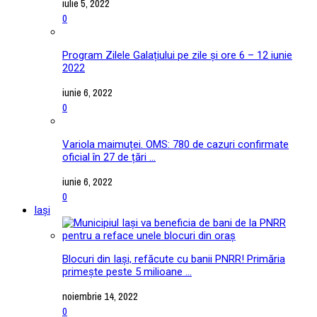
iulie 5, 2022
0
Program Zilele Galațiului pe zile și ore 6 – 12 iunie
2022
iunie 6, 2022
0
Variola maimuței. OMS: 780 de cazuri confirmate
oficial în 27 de țări ...
iunie 6, 2022
0
Iași
Blocuri din Iași, refăcute cu banii PNRR! Primăria
primește peste 5 milioane ...
noiembrie 14, 2022
0