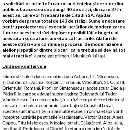
a solicitărilor primite în cadrul audiențelor și dezbaterilor
publice. La acestea se adaugă 40 de străzi, din care 37 în
acest an, care vor fi reparate de Citadin SA. Așadar,
vorbim despre un total de 143 de străzi. Sumele necesare
pentru proiectarea și execuția lucrărilor de modernizare a
tuturor acestor străzi depășesc posibilitățile bugetului
acestui an și, ca atare, am etapizat lucrările. Alături de
aceste străzi vom continua și procesul de modernizare a
aleilor și spațiilor dintre blocuri, care trebuie să devină tot
mai atractive”
, a precizat primarul Municipiului Iași.
Unde se va interveni
Dintre străzile în lucru amintim Luca Arbore, I. I. Mironescu,
Țicăul de Jos, Dochia, Roşcani, Timpului, Viticultori, Șt. O. Iosif,
Orientului, Romană, Prof. Ion Simionescu și acces scuar Dacia şi
Pădurii, la care se adaugă supralărgirea Bulevardului Tudor
Vladimirescu. În ceea ce priveşte străzile cu proiecte tehnice și
indicatori tehnico-economici aprobați de Consiliul Local,
acestea sunt împărţite în mai multe etape. În prima etapă vor fi
începute lucrările pe străzile Văscăuțeanu, Victor Babeș, Aleea
Copou, Titu Maiorescu, Nicolae Istrati, Călugăreni, Alba Iulia,
Ion Roată, Podoleanu, şi Gloriei. În etapa a doua intră străzile