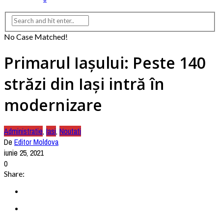
No Case Matched!
Primarul Iașului: Peste 140
străzi din Iași intră în
modernizare
Administratie
,
Iasi
,
Noutati
De
Editor Moldova
iunie 25, 2021
0
Share: