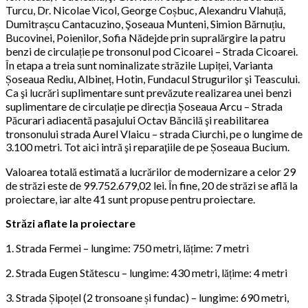
Turcu, Dr. Nicolae Vicol, George Coșbuc, Alexandru Vlahuță,
Dumitrașcu Cantacuzino, Şoseaua Munteni, Simion Bărnuțiu,
Bucovinei, Poienilor, Sofia Nădejde prin supralărgire la patru
benzi de circulație pe tronsonul pod Cicoarei – Strada Cicoarei.
În etapa a treia sunt nominalizate străzile Lupiței, Varianta
Șoseaua Rediu, Albineț, Hotin, Fundacul Strugurilor şi Teascului.
Ca şi lucrări suplimentare sunt prevăzute realizarea unei benzi
suplimentare de circulație pe direcția Șoseaua Arcu – Strada
Păcurari adiacentă pasajului Octav Băncilă şi reabilitarea
tronsonului strada Aurel Vlaicu – strada Ciurchi, pe o lungime de
3.100 metri. Tot aici intră şi reparaţiile de pe Șoseaua Bucium.
Valoarea totală estimată a lucrărilor de modernizare a celor 29
de străzi este de 99.752.679,02 lei. În fine, 20 de străzi se află la
proiectare, iar alte 41 sunt propuse pentru proiectare.
Străzi aflate la proiectare
1. Strada Fermei – lungime: 750 metri, lățime: 7 metri
2. Strada Eugen Stătescu – lungime: 430 metri, lățime: 4 metri
3. Strada Șipoțel (2 tronsoane și fundac) – lungime: 690 metri,