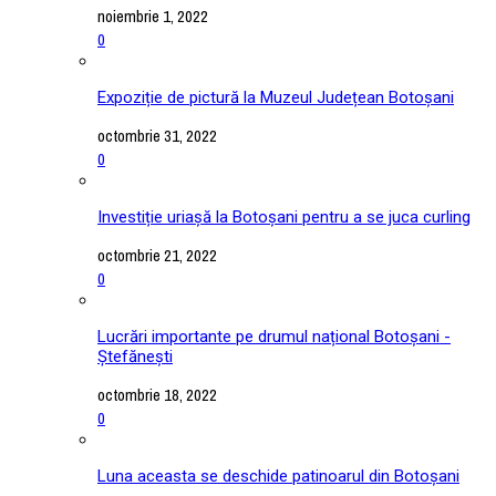
noiembrie 1, 2022
0
Expoziție de pictură la Muzeul Județean Botoșani
octombrie 31, 2022
0
Investiție uriașă la Botoșani pentru a se juca curling
octombrie 21, 2022
0
Lucrări importante pe drumul național Botoșani -
Ștefănești
octombrie 18, 2022
0
Luna aceasta se deschide patinoarul din Botoșani