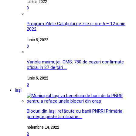
iulie 5, 2022
0
Program Zilele Galațiului pe zile și ore 6 – 12 iunie
2022
iunie 6, 2022
0
Variola maimuței. OMS: 780 de cazuri confirmate
oficial în 27 de țări ...
iunie 6, 2022
0
Iași
Blocuri din Iași, refăcute cu banii PNRR! Primăria
primește peste 5 milioane ...
noiembrie 14, 2022
0