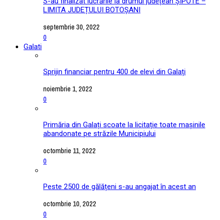
S-au finalizat lucrările la drumul județean ȘIPOTE –
LIMITA JUDEȚULUI BOTOȘANI
septembrie 30, 2022
0
Galati
Sprijin financiar pentru 400 de elevi din Galați
noiembrie 1, 2022
0
Primăria din Galați scoate la licitație toate mașinile
abandonate pe străzile Municipiului
octombrie 11, 2022
0
Peste 2500 de gălățeni s-au angajat în acest an
octombrie 10, 2022
0