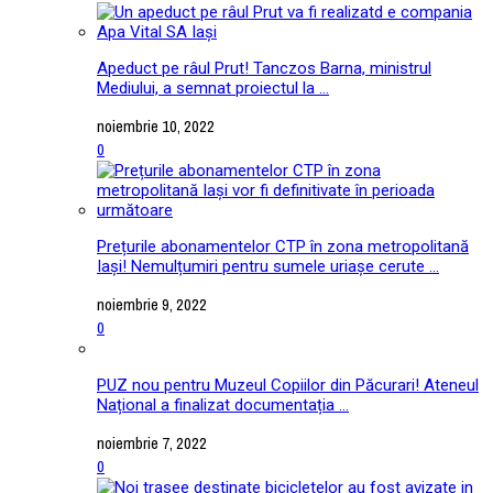
Apeduct pe râul Prut! Tanczos Barna, ministrul
Mediului, a semnat proiectul la ...
noiembrie 10, 2022
0
Prețurile abonamentelor CTP în zona metropolitană
Iași! Nemulțumiri pentru sumele uriașe cerute ...
noiembrie 9, 2022
0
PUZ nou pentru Muzeul Copiilor din Păcurari! Ateneul
Național a finalizat documentația ...
noiembrie 7, 2022
0