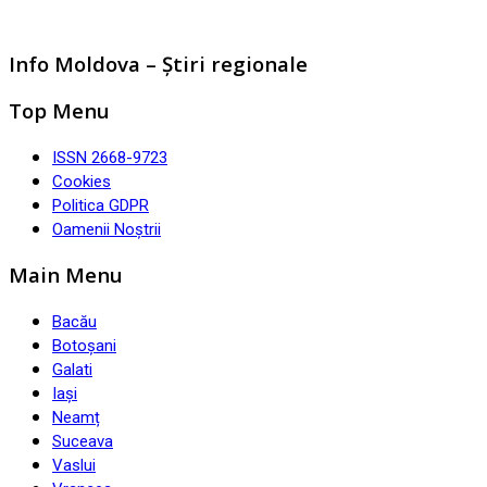
Info Moldova – Știri regionale
Top Menu
ISSN 2668-9723
Cookies
Politica GDPR
Oamenii Noștrii
Main Menu
Bacău
Botoșani
Galati
Iași
Neamț
Suceava
Vaslui