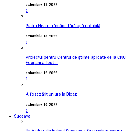
octombrie 18, 2022
0
Piatra Neamț rămâne fără apă potabilă
octombrie 18, 2022
0
Proiectul pentru Centrul de științe aplicate de la CNU
Focșani a fost ...
octombrie 12, 2022
0
A fost zărit un urs la Bicaz
octombrie 10, 2022
0
Suceava
Un bărbat din județul Suceava a fost reținut pentru