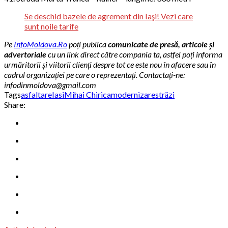
Se deschid bazele de agrement din Iaşi! Vezi care
sunt noile tarife
Pe
InfoMoldova.Ro
poți publica
comunicate de presă, articole și
advertoriale
cu un link direct către compania ta, astfel poți informa
urmăritorii și viitorii clienți despre tot ce este nou în afacere sau în
cadrul organizației pe care o reprezentați. Contactați-ne:
infodinmoldova@gmail.com
Tags
asfaltare
Iasi
Mihai Chirica
modernizare
străzi
Share: