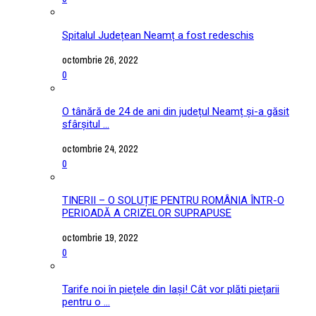
Spitalul Județean Neamț a fost redeschis
octombrie 26, 2022
0
O tânără de 24 de ani din județul Neamț și-a găsit
sfârșitul ...
octombrie 24, 2022
0
TINERII – O SOLUȚIE PENTRU ROMÂNIA ÎNTR-O
PERIOADĂ A CRIZELOR SUPRAPUSE
octombrie 19, 2022
0
Tarife noi în piețele din Iași! Cât vor plăti piețarii
pentru o ...