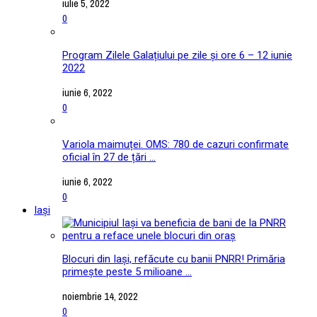
iulie 5, 2022
0
Program Zilele Galațiului pe zile și ore 6 – 12 iunie
2022
iunie 6, 2022
0
Variola maimuței. OMS: 780 de cazuri confirmate
oficial în 27 de țări ...
iunie 6, 2022
0
Iași
Blocuri din Iași, refăcute cu banii PNRR! Primăria
primește peste 5 milioane ...
noiembrie 14, 2022
0