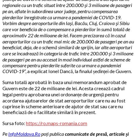
regionale cu un trafic situat între 200.000 şi 3 milioane de pasageri
pe an, aflate în subordinea unor judeţe, pentru compensarea
pierderilor înregistrate ca urmare a pandemiei de COVID-19.
Vorbim despre aeroporturile din Iaşi, Bacău, Cluj, Craiova şi Sibiu
care vor beneficia de o compensare a pierderilor în sumă totală de
aproximativ 22 de milioane de lei. Facem precizarea că în cazul
aeroporturilor cu un trafic mai mic de 200.000 de pasageri pe an au
beneficiat, deja, de o schemă similară de sprijin, iar alte aeroporturi
care se încadrează în categoria de trafic între 200.000 şi 3 milioane
de pasageri pe an au accesat în mod individual astfel de scheme de
compensare pentru pierderile suferite ca urmare a pandemiei
COVID-19
”, a explicat Ionel Dancă, la finalul ședinței de Guvern.
Suma totală aprobată în baza unui memorandum aprobat de
Guvern este de 22 de milioane de lei. Acesta creează cadrul
legal pentru aprobarea unei ordonanțe de urgență pentru
acordarea ajutoarelor de stat aeroporturilor care nu au fost
cuprinse în scheme anterioare de ajutor de stat sau care nu
beneficiază de o facilitate similară în prezent.
Sursa foto:
https://ro.maps-romania.com
Pe
InfoMoldova.Ro
poți publica
comunicate de presă, articole și