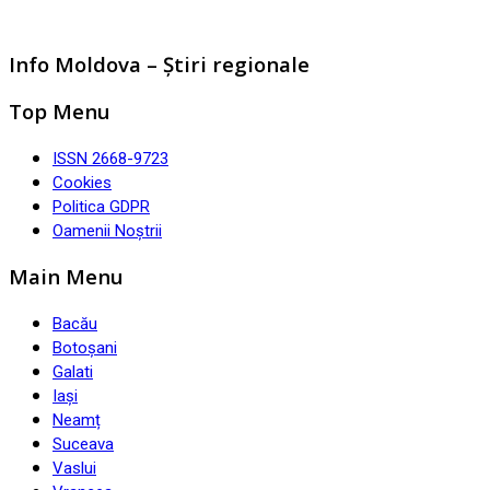
Info Moldova – Știri regionale
Top Menu
ISSN 2668-9723
Cookies
Politica GDPR
Oamenii Noștrii
Main Menu
Bacău
Botoșani
Galati
Iași
Neamț
Suceava
Vaslui