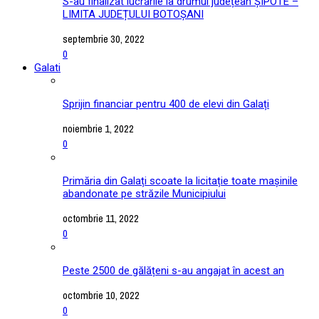
S-au finalizat lucrările la drumul județean ȘIPOTE –
LIMITA JUDEȚULUI BOTOȘANI
septembrie 30, 2022
0
Galati
Sprijin financiar pentru 400 de elevi din Galați
noiembrie 1, 2022
0
Primăria din Galați scoate la licitație toate mașinile
abandonate pe străzile Municipiului
octombrie 11, 2022
0
Peste 2500 de gălățeni s-au angajat în acest an
octombrie 10, 2022
0