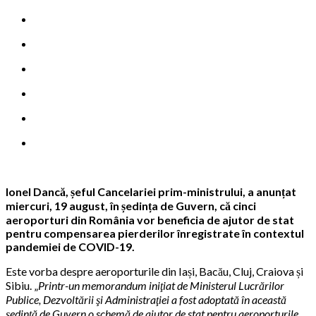
Ionel Dancă, șeful Cancelariei prim-ministrului, a anunțat
miercuri, 19 august, în ședința de Guvern, că cinci
aeroporturi din România vor beneficia de ajutor de stat
pentru compensarea pierderilor înregistrate în contextul
pandemiei de COVID-19.
Este vorba despre aeroporturile din Iași, Bacău, Cluj, Craiova și
Sibiu. „
Printr-un memorandum iniţiat de Ministerul Lucrărilor
Publice, Dezvoltării şi Administraţiei a fost adoptată în această
şedinţă de Guvern o schemă de ajutor de stat pentru aeroporturile