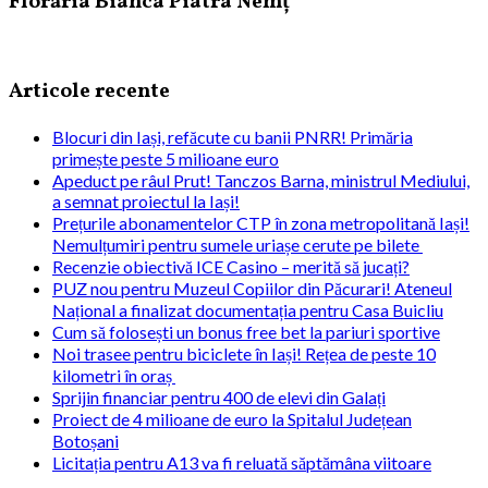
Florăria Bianca Piatra Nemț
Articole recente
Blocuri din Iași, refăcute cu banii PNRR! Primăria
primește peste 5 milioane euro
Apeduct pe râul Prut! Tanczos Barna, ministrul Mediului,
a semnat proiectul la Iași!
Prețurile abonamentelor CTP în zona metropolitană Iași!
Nemulțumiri pentru sumele uriașe cerute pe bilete
Recenzie obiectivă ICE Casino – merită să jucați?
PUZ nou pentru Muzeul Copiilor din Păcurari! Ateneul
Național a finalizat documentația pentru Casa Buicliu
Cum să folosești un bonus free bet la pariuri sportive
Noi trasee pentru biciclete în Iași! Rețea de peste 10
kilometri în oraș
Sprijin financiar pentru 400 de elevi din Galați
Proiect de 4 milioane de euro la Spitalul Județean
Botoșani
Licitația pentru A13 va fi reluată săptămâna viitoare