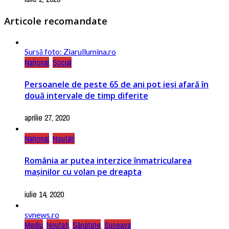
Articole recomandate
Sursă foto: Ziarullumina.ro
Național
,
Social
Persoanele de peste 65 de ani pot ieși afară în
două intervale de timp diferite
aprilie 27, 2020
Național
,
Noutăți
România ar putea interzice înmatricularea
mașinilor cu volan pe dreapta
iulie 14, 2020
svnews.ro
Mediu
,
Noutati
,
Sănătate
,
Suceava