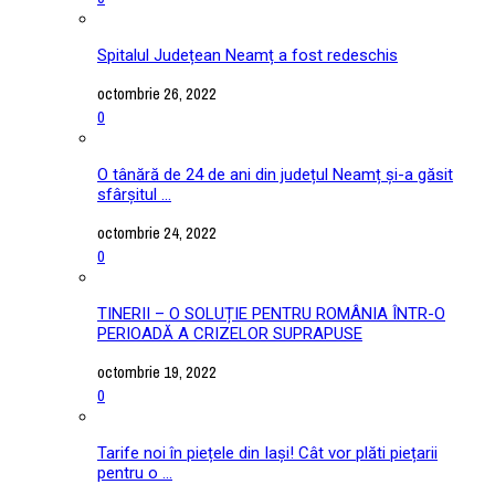
Spitalul Județean Neamț a fost redeschis
octombrie 26, 2022
0
O tânără de 24 de ani din județul Neamț și-a găsit
sfârșitul ...
octombrie 24, 2022
0
TINERII – O SOLUȚIE PENTRU ROMÂNIA ÎNTR-O
PERIOADĂ A CRIZELOR SUPRAPUSE
octombrie 19, 2022
0
Tarife noi în piețele din Iași! Cât vor plăti piețarii
pentru o ...