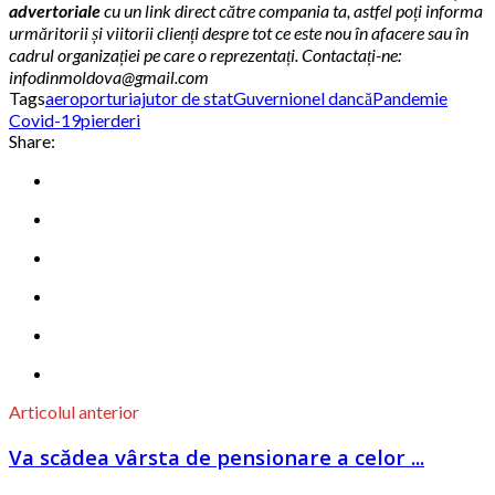
advertoriale
cu un link direct către compania ta, astfel poți informa
urmăritorii și viitorii clienți despre tot ce este nou în afacere sau în
cadrul organizației pe care o reprezentați. Contactați-ne:
infodinmoldova@gmail.com
Tags
aeroporturi
ajutor de stat
Guvern
ionel dancă
Pandemie
Covid-19
pierderi
Share:
Articolul anterior
Va scădea vârsta de pensionare a celor ...