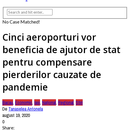
No Case Matched!
Cinci aeroporturi vor
beneficia de ajutor de stat
pentru compensare
pierderilor cauzate de
pandemie
Bacau
,
Economic
,
Iasi
,
Național
,
Regional
,
Stiri
De
Tanaselea Antonela
august 19, 2020
0
Share: