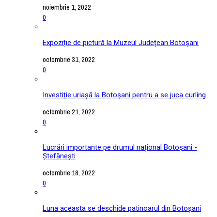
noiembrie 1, 2022
0
Expoziție de pictură la Muzeul Județean Botoșani
octombrie 31, 2022
0
Investiție uriașă la Botoșani pentru a se juca curling
octombrie 21, 2022
0
Lucrări importante pe drumul național Botoșani -
Ștefănești
octombrie 18, 2022
0
Luna aceasta se deschide patinoarul din Botoșani