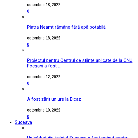
octombrie 18, 2022
0
Piatra Neamț rămâne fără apă potabilă
octombrie 18, 2022
0
Proiectul pentru Centrul de științe aplicate de la CNU
Focșani a fost ...
octombrie 12, 2022
0
A fost zărit un urs la Bicaz
octombrie 10, 2022
0
Suceava
Un bărbat din județul Suceava a fost reținut pentru