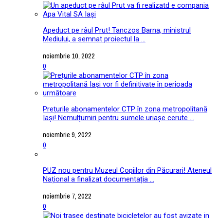
Apeduct pe râul Prut! Tanczos Barna, ministrul
Mediului, a semnat proiectul la ...
noiembrie 10, 2022
0
Prețurile abonamentelor CTP în zona metropolitană
Iași! Nemulțumiri pentru sumele uriașe cerute ...
noiembrie 9, 2022
0
PUZ nou pentru Muzeul Copiilor din Păcurari! Ateneul
Național a finalizat documentația ...
noiembrie 7, 2022
0