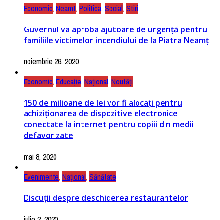
Economic
,
Neamt
,
Politica
,
Social
,
Stiri
Guvernul va aproba ajutoare de urgență pentru
familiile victimelor incendiului de la Piatra Neamț
noiembrie 26, 2020
Economic
,
Educație
,
Național
,
Noutăți
150 de milioane de lei vor fi alocați pentru
achiziționarea de dispozitive electronice
conectate la internet pentru copiii din medii
defavorizate
mai 8, 2020
Evenimente
,
Național
,
Sănătate
Discuții despre deschiderea restaurantelor
iulie 2, 2020