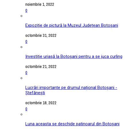
noiembrie 1, 2022
0
Expoziție de pictură la Muzeul Județean Botoșani
octombrie 31, 2022
0
Investiție uriașă la Botoșani pentru a se juca curling
octombrie 21, 2022
0
Lucrări importante pe drumul național Botoșani -
Ștefănești
octombrie 18, 2022
0
Luna aceasta se deschide patinoarul din Botoșani