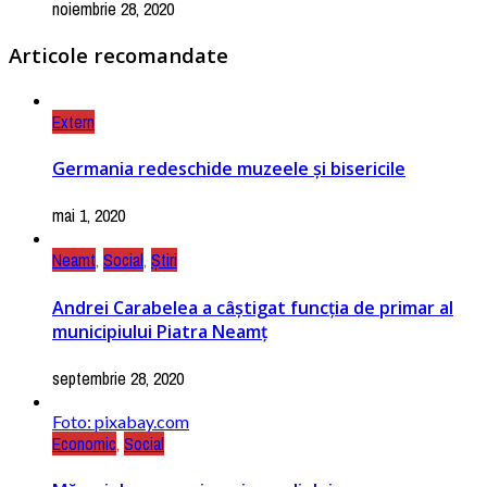
noiembrie 28, 2020
Articole recomandate
Extern
Germania redeschide muzeele și bisericile
mai 1, 2020
Neamt
,
Social
,
Știri
Andrei Carabelea a câștigat funcția de primar al
municipiului Piatra Neamț
septembrie 28, 2020
Foto: pixabay.com
Economic
,
Social