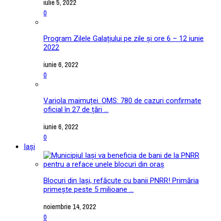
iulie 5, 2022
0
Program Zilele Galațiului pe zile și ore 6 – 12 iunie
2022
iunie 6, 2022
0
Variola maimuței. OMS: 780 de cazuri confirmate
oficial în 27 de țări ...
iunie 6, 2022
0
Iași
Blocuri din Iași, refăcute cu banii PNRR! Primăria
primește peste 5 milioane ...
noiembrie 14, 2022
0