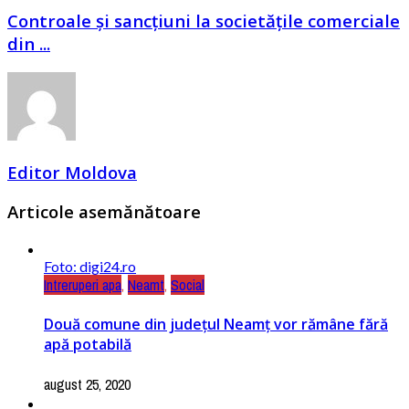
Controale și sancțiuni la societățile comerciale
din ...
Editor Moldova
Articole asemănătoare
Foto: digi24.ro
Intreruperi apa
,
Neamt
,
Social
Două comune din județul Neamț vor rămâne fără
apă potabilă
august 25, 2020