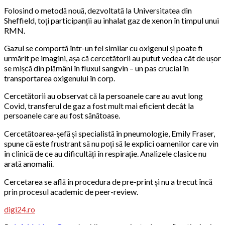
Folosind o metodă nouă, dezvoltată la Universitatea din
Sheffield, toți participanții au inhalat gaz de xenon în timpul unui
RMN.
Gazul se comportă într-un fel similar cu oxigenul și poate fi
urmărit pe imagini, așa că cercetătorii au putut vedea cât de ușor
se mișcă din plămâni în fluxul sangvin – un pas crucial în
transportarea oxigenului în corp.
Cercetătorii au observat că la persoanele care au avut long
Covid, transferul de gaz a fost mult mai eficient decât la
persoanele care au fost sănătoase.
Cercetătoarea-șefă și specialistă în pneumologie, Emily Fraser,
spune că este frustrant să nu poți să le explici oamenilor care vin
în clinică de ce au dificultăți în respirație. Analizele clasice nu
arată anomalii.
Cercetarea se află în procedura de pre-print și nu a trecut încă
prin procesul academic de peer-review.
digi24.ro