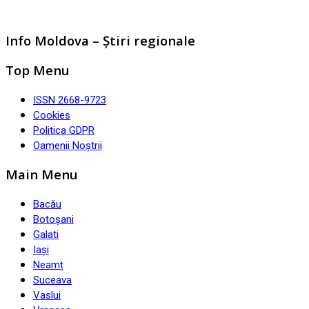
Info Moldova – Știri regionale
Top Menu
ISSN 2668-9723
Cookies
Politica GDPR
Oamenii Noștrii
Main Menu
Bacău
Botoșani
Galati
Iași
Neamț
Suceava
Vaslui