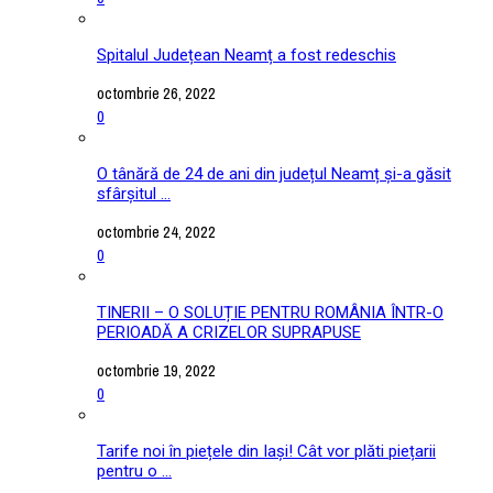
Spitalul Județean Neamț a fost redeschis
octombrie 26, 2022
0
O tânără de 24 de ani din județul Neamț și-a găsit
sfârșitul ...
octombrie 24, 2022
0
TINERII – O SOLUȚIE PENTRU ROMÂNIA ÎNTR-O
PERIOADĂ A CRIZELOR SUPRAPUSE
octombrie 19, 2022
0
Tarife noi în piețele din Iași! Cât vor plăti piețarii
pentru o ...