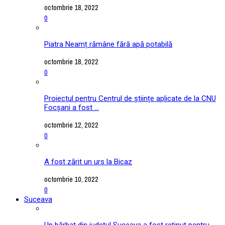
octombrie 18, 2022
0
Piatra Neamț rămâne fără apă potabilă
octombrie 18, 2022
0
Proiectul pentru Centrul de științe aplicate de la CNU
Focșani a fost ...
octombrie 12, 2022
0
A fost zărit un urs la Bicaz
octombrie 10, 2022
0
Suceava
Un bărbat din județul Suceava a fost reținut pentru