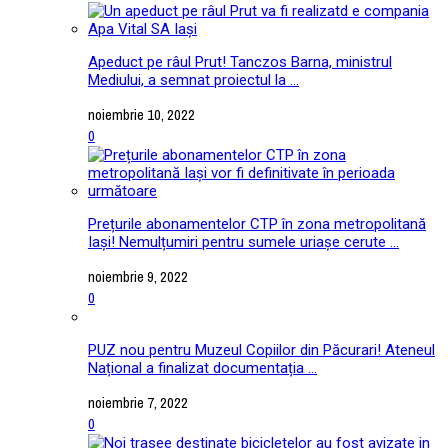
Apeduct pe râul Prut! Tanczos Barna, ministrul
Mediului, a semnat proiectul la ...
noiembrie 10, 2022
0
Prețurile abonamentelor CTP în zona metropolitană
Iași! Nemulțumiri pentru sumele uriașe cerute ...
noiembrie 9, 2022
0
PUZ nou pentru Muzeul Copiilor din Păcurari! Ateneul
Național a finalizat documentația ...
noiembrie 7, 2022
0