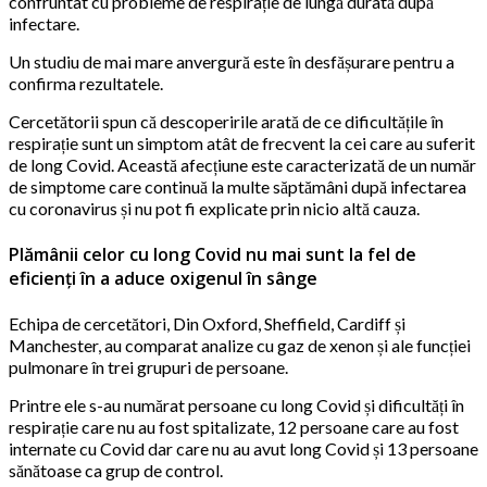
confruntat cu probleme de respirație de lungă durată după
infectare.
Un studiu de mai mare anvergură este în desfășurare pentru a
confirma rezultatele.
Cercetătorii spun că descoperirile arată de ce dificultățile în
respirație sunt un simptom atât de frecvent la cei care au suferit
de long Covid. Această afecțiune este caracterizată de un număr
de simptome care continuă la multe săptămâni după infectarea
cu coronavirus și nu pot fi explicate prin nicio altă cauza.
Plămânii celor cu long Covid nu mai sunt la fel de
eficienți în a aduce oxigenul în sânge
Echipa de cercetători, Din Oxford, Sheffield, Cardiff și
Manchester, au comparat analize cu gaz de xenon și ale funcției
pulmonare în trei grupuri de persoane.
Printre ele s-au numărat persoane cu long Covid și dificultăți în
respirație care nu au fost spitalizate, 12 persoane care au fost
internate cu Covid dar care nu au avut long Covid și 13 persoane
sănătoase ca grup de control.