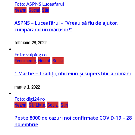
Foto: ASPNS Luceafarul
Neamt
,
Social
,
Știri
ASPNS – Luceafărul – ”Vreau să fiu de ajutor,
cumpărând un mărțisor!”
februarie 28, 2022
Foto: vulping.ro
Evenimente
,
Neamt
,
Social
1 Martie – Tradiţii, obiceiuri şi superstiţii la români
martie 1, 2022
Foto: digi24.ro
Neamt
,
Sănătate
,
Social
,
Știri
Peste 8000 de cazuri noi confirmate COVID-19 – 28
noiembrie