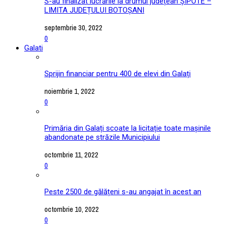
S-au finalizat lucrările la drumul județean ȘIPOTE –
LIMITA JUDEȚULUI BOTOȘANI
septembrie 30, 2022
0
Galati
Sprijin financiar pentru 400 de elevi din Galați
noiembrie 1, 2022
0
Primăria din Galați scoate la licitație toate mașinile
abandonate pe străzile Municipiului
octombrie 11, 2022
0
Peste 2500 de gălățeni s-au angajat în acest an
octombrie 10, 2022
0