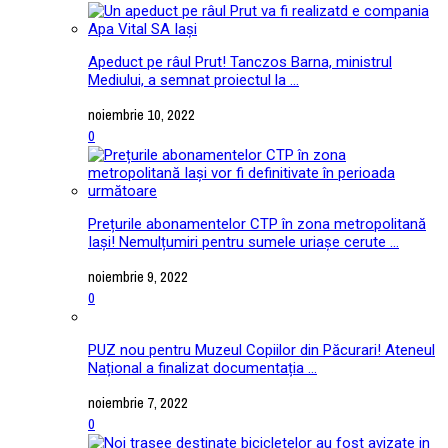
Apeduct pe râul Prut! Tanczos Barna, ministrul
Mediului, a semnat proiectul la ...
noiembrie 10, 2022
0
Prețurile abonamentelor CTP în zona metropolitană
Iași! Nemulțumiri pentru sumele uriașe cerute ...
noiembrie 9, 2022
0
PUZ nou pentru Muzeul Copiilor din Păcurari! Ateneul
Național a finalizat documentația ...
noiembrie 7, 2022
0