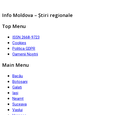
Info Moldova – Știri regionale
Top Menu
ISSN 2668-9723
Cookies
Politica GDPR
Oamenii Noștrii
Main Menu
Bacău
Botoșani
Galati
Iași
Neamț
Suceava
Vaslui