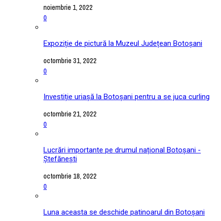
noiembrie 1, 2022
0
Expoziție de pictură la Muzeul Județean Botoșani
octombrie 31, 2022
0
Investiție uriașă la Botoșani pentru a se juca curling
octombrie 21, 2022
0
Lucrări importante pe drumul național Botoșani -
Ștefănești
octombrie 18, 2022
0
Luna aceasta se deschide patinoarul din Botoșani