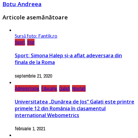
Botu Andreea
Articole asemănătoare
Sursă foto: Fantik.ro
Sport
,
Știri
Sport: Simona Halep și-a aflat adeversara din
finala de la Roma
septembrie 21, 2020
Administratie
,
Educație
,
Galati
,
Noutati
Universitatea „Dunărea de Jos” Galați este printre
primele 12 din România în clasamentul
internațional Webometrics
februarie 1, 2021