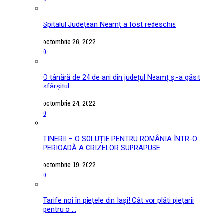
Spitalul Județean Neamț a fost redeschis
octombrie 26, 2022
0
O tânără de 24 de ani din județul Neamț și-a găsit
sfârșitul ...
octombrie 24, 2022
0
TINERII – O SOLUȚIE PENTRU ROMÂNIA ÎNTR-O
PERIOADĂ A CRIZELOR SUPRAPUSE
octombrie 19, 2022
0
Tarife noi în piețele din Iași! Cât vor plăti piețarii
pentru o ...