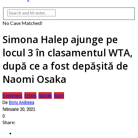
No Case Matched!
Simona Halep ajunge pe
locul 3 în clasamentul WTA,
după ce a fost depășită de
Naomi Osaka
Eveniment
,
Extern
,
Noutăți
,
Sport
De
Botu Andreea
februarie 20, 2021
0
Share: