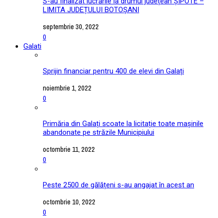
S-au finalizat lucrările la drumul județean ȘIPOTE –
LIMITA JUDEȚULUI BOTOȘANI
septembrie 30, 2022
0
Galati
Sprijin financiar pentru 400 de elevi din Galați
noiembrie 1, 2022
0
Primăria din Galați scoate la licitație toate mașinile
abandonate pe străzile Municipiului
octombrie 11, 2022
0
Peste 2500 de gălățeni s-au angajat în acest an
octombrie 10, 2022
0