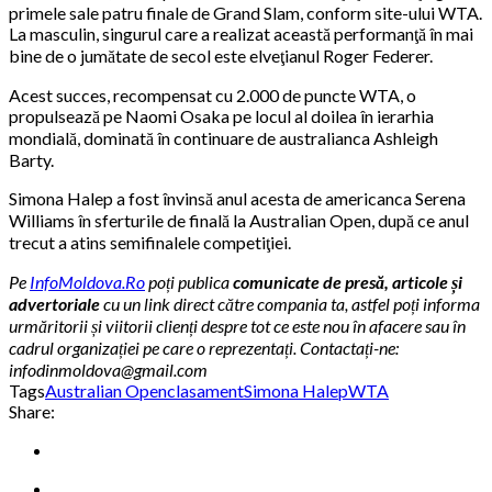
primele sale patru finale de Grand Slam, conform site-ului WTA.
La masculin, singurul care a realizat această performanţă în mai
bine de o jumătate de secol este elveţianul Roger Federer.
Acest succes, recompensat cu 2.000 de puncte WTA, o
propulsează pe Naomi Osaka pe locul al doilea în ierarhia
mondială, dominată în continuare de australianca Ashleigh
Barty.
Simona Halep a fost învinsă anul acesta de americanca Serena
Williams în sferturile de finală la Australian Open, după ce anul
trecut a atins semifinalele competiţiei.
Pe
InfoMoldova.Ro
poți publica
comunicate de presă, articole și
advertoriale
cu un link direct către compania ta, astfel poți informa
urmăritorii și viitorii clienți despre tot ce este nou în afacere sau în
cadrul organizației pe care o reprezentați. Contactați-ne:
infodinmoldova@gmail.com
Tags
Australian Open
clasament
Simona Halep
WTA
Share: