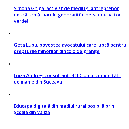
Simona Ghiga, activist de mediu și antreprenor
educă următoarele generații în ideea unui viitor
verde!
Geta Lupu, povestea avocatului care luptă pentru
drepturile minorilor dincolo de granițe
Luiza Andrieș consultant IBCLC omul comunității
de mame din Suceava
Educația digitală din mediul rural posibilă prin
Școala din Valiză