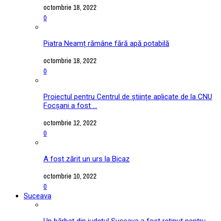
octombrie 18, 2022
0
Piatra Neamț rămâne fără apă potabilă
octombrie 18, 2022
0
Proiectul pentru Centrul de științe aplicate de la CNU
Focșani a fost ...
octombrie 12, 2022
0
A fost zărit un urs la Bicaz
octombrie 10, 2022
0
Suceava
Un bărbat din județul Suceava a fost reținut pentru