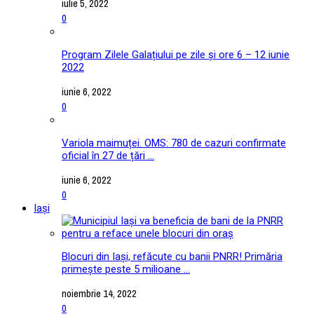
iulie 5, 2022
0
Program Zilele Galațiului pe zile și ore 6 – 12 iunie
2022
iunie 6, 2022
0
Variola maimuței. OMS: 780 de cazuri confirmate
oficial în 27 de țări ...
iunie 6, 2022
0
Iași
Blocuri din Iași, refăcute cu banii PNRR! Primăria
primește peste 5 milioane ...
noiembrie 14, 2022
0