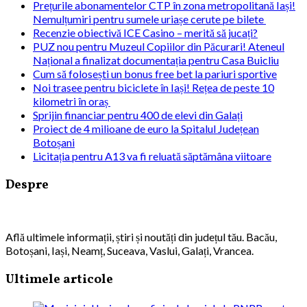
Prețurile abonamentelor CTP în zona metropolitană Iași!
Nemulțumiri pentru sumele uriașe cerute pe bilete
Recenzie obiectivă ICE Casino – merită să jucați?
PUZ nou pentru Muzeul Copiilor din Păcurari! Ateneul
Național a finalizat documentația pentru Casa Buicliu
Cum să folosești un bonus free bet la pariuri sportive
Noi trasee pentru biciclete în Iași! Rețea de peste 10
kilometri în oraș
Sprijin financiar pentru 400 de elevi din Galați
Proiect de 4 milioane de euro la Spitalul Județean
Botoșani
Licitația pentru A13 va fi reluată săptămâna viitoare
Despre
Află ultimele informații, știri și noutăți din județul tău. Bacău,
Botoșani, Iași, Neamț, Suceava, Vaslui, Galați, Vrancea.
Ultimele articole