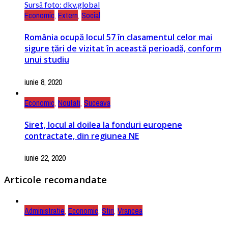
Sursă foto: dkv.global
Economic
,
Extern
,
Social
România ocupă locul 57 în clasamentul celor mai
sigure țări de vizitat în această perioadă, conform
unui studiu
iunie 8, 2020
Economic
,
Noutati
,
Suceava
Siret, locul al doilea la fonduri europene
contractate, din regiunea NE
iunie 22, 2020
Articole recomandate
Administratie
,
Economic
,
Stiri
,
Vrancea