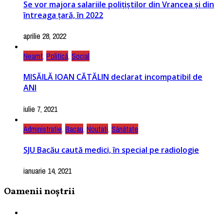
Se vor majora salariile polițiștilor din Vrancea și din
întreaga țară, în 2022
aprilie 28, 2022
Neamt
,
Politică
,
Social
MISĂILĂ IOAN CĂTĂLIN declarat incompatibil de
ANI
iulie 7, 2021
Administratie
,
Bacau
,
Noutati
,
Sănătate
SJU Bacău caută medici, în special pe radiologie
ianuarie 14, 2021
Oamenii noștrii