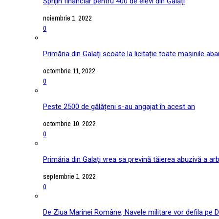
Sprijin financiar pentru 400 de elevi din Galați
noiembrie 1, 2022
0
Primăria din Galați scoate la licitație toate mașinile ab
octombrie 11, 2022
0
Peste 2500 de gălățeni s-au angajat în acest an
octombrie 10, 2022
0
Primăria din Galați vrea sa prevină tăierea abuzivă a arb
septembrie 1, 2022
0
De Ziua Marinei Române, Navele militare vor defila pe D