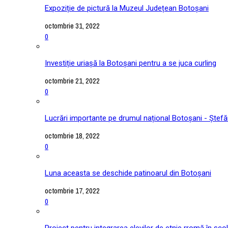
Expoziție de pictură la Muzeul Județean Botoșani
octombrie 31, 2022
0
Investiție uriașă la Botoșani pentru a se juca curling
octombrie 21, 2022
0
Lucrări importante pe drumul național Botoșani - Ștefă
octombrie 18, 2022
0
Luna aceasta se deschide patinoarul din Botoșani
octombrie 17, 2022
0
Proiect pentru integrarea elevilor de etnie rromă în școl