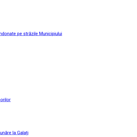
andonate pe străzile Municipiului
orilor
unăre la Galați