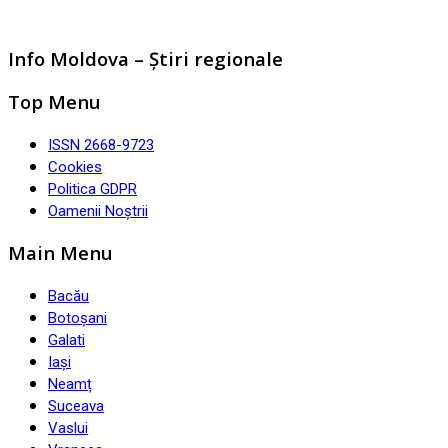
Info Moldova – Știri regionale
Top Menu
ISSN 2668-9723
Cookies
Politica GDPR
Oamenii Noștrii
Main Menu
Bacău
Botoșani
Galati
Iași
Neamț
Suceava
Vaslui