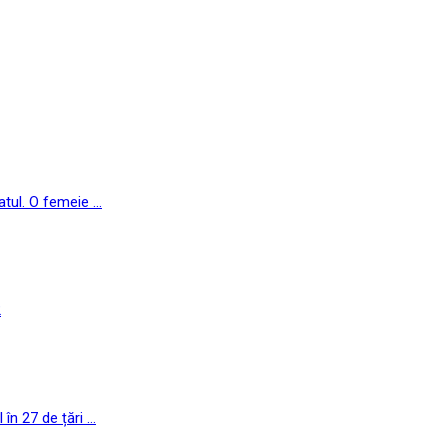
ul. O femeie ...
2
n 27 de țări ...