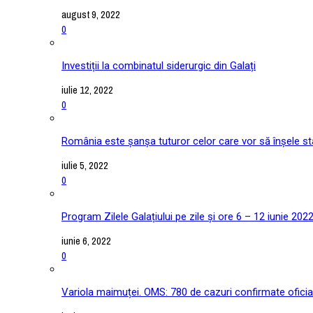
august 9, 2022
0
Investiții la combinatul siderurgic din Galați
iulie 12, 2022
0
România este șanșa tuturor celor care vor să înșele stat
iulie 5, 2022
0
Program Zilele Galațiului pe zile și ore 6 – 12 iunie 202
iunie 6, 2022
0
Variola maimuței. OMS: 780 de cazuri confirmate oficial î