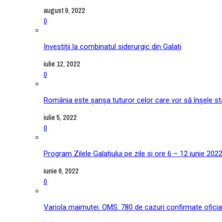
august 9, 2022
0
Investiții la combinatul siderurgic din Galați
iulie 12, 2022
0
România este șanșa tuturor celor care vor să înșele stat
iulie 5, 2022
0
Program Zilele Galațiului pe zile și ore 6 – 12 iunie 202
iunie 6, 2022
0
Variola maimuței. OMS: 780 de cazuri confirmate oficial î