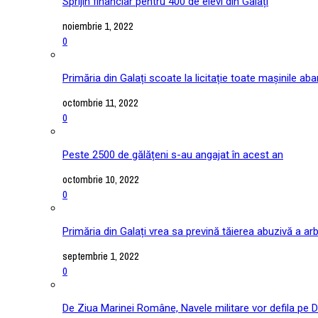
Sprijin financiar pentru 400 de elevi din Galați
noiembrie 1, 2022
0
Primăria din Galați scoate la licitație toate mașinile ab
octombrie 11, 2022
0
Peste 2500 de gălățeni s-au angajat în acest an
octombrie 10, 2022
0
Primăria din Galați vrea sa prevină tăierea abuzivă a arb
septembrie 1, 2022
0
De Ziua Marinei Române, Navele militare vor defila pe D