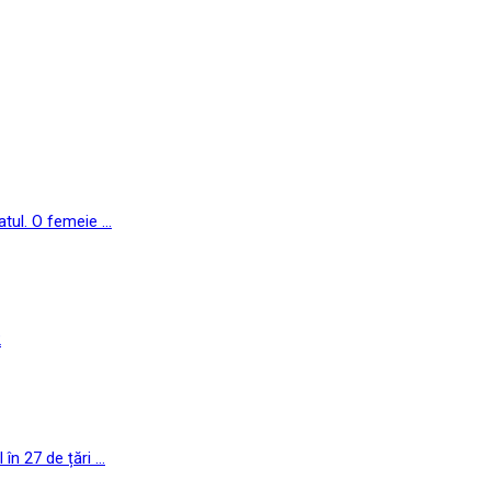
ul. O femeie ...
2
n 27 de țări ...