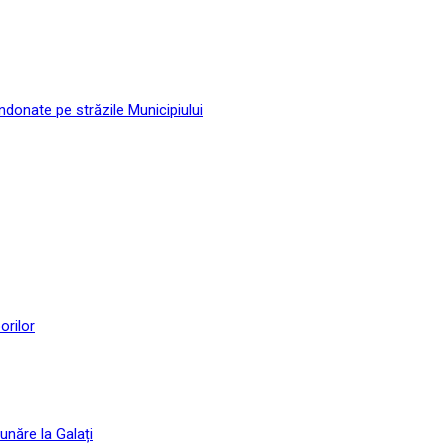
andonate pe străzile Municipiului
orilor
unăre la Galați