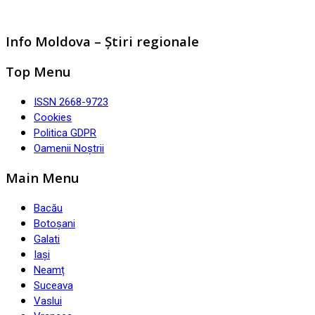
Info Moldova – Știri regionale
Top Menu
ISSN 2668-9723
Cookies
Politica GDPR
Oamenii Noștrii
Main Menu
Bacău
Botoșani
Galati
Iași
Neamț
Suceava
Vaslui