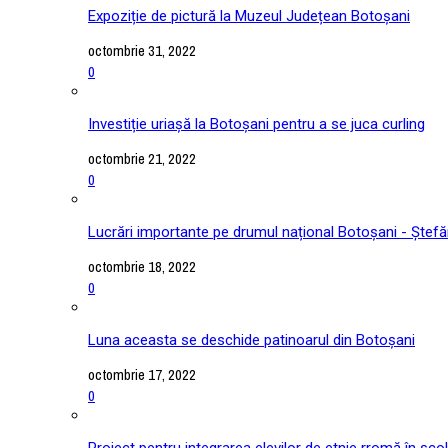
Expoziție de pictură la Muzeul Județean Botoșani
octombrie 31, 2022
0
Investiție uriașă la Botoșani pentru a se juca curling
octombrie 21, 2022
0
Lucrări importante pe drumul național Botoșani - Ștefă
octombrie 18, 2022
0
Luna aceasta se deschide patinoarul din Botoșani
octombrie 17, 2022
0
Proiect pentru integrarea elevilor de etnie rromă în școl