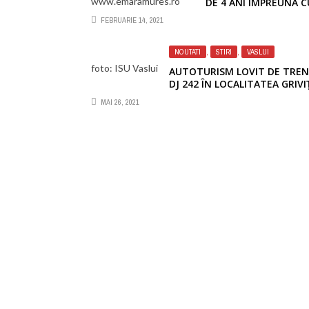
www.emaramures.ro
DE 4 ANI ÎMPREUNĂ C
MAMA EI AU MURIT
FEBRUARIE 14, 2021
INTOXICATE CU GAZ
NOUTATI
,
STIRI
,
VASLUI
foto: ISU Vaslui
AUTOTURISM LOVIT DE TREN
DJ 242 ÎN LOCALITATEA GRIVI
JUDEȚUL VASLUI
MAI 26, 2021