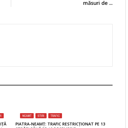
măsuri de ...
I
NEAMT
,
STIRI
,
TRAFIC
IȚĂ
PIATRA-NEAMȚ: TRAFIC RESTRICȚIONAT PE 13