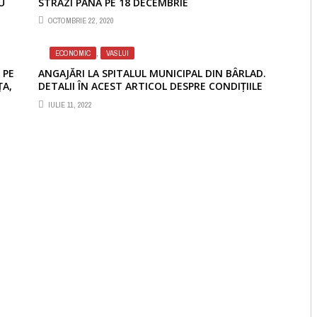
U
STRĂZI PÂNĂ PE 18 DECEMBRIE
OCTOMBRIE 22, 2020
ECONOMIC
,
VASLUI
 PE
ANGAJĂRI LA SPITALUL MUNICIPAL DIN BÂRLAD.
ȚA,
DETALII ÎN ACEST ARTICOL DESPRE CONDIȚIILE
POSTURILOR
IULIE 11, 2022