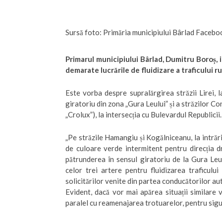
Sursă foto: Primăria municipiului Bârlad Facebo
Primarul municipiului Bârlad, Dumitru Boroș,
demarate lucrările de fluidizare a traficului rut
Este vorba despre supralărgirea străzii Lirei, l
giratoriu din zona „Gura Leului” și a străzilor
„Crolux”), la intersecția cu Bulevardul Republicii.
„Pe străzile Hamangiu și Kogălniceanu, la intră
de culoare verde intermitent pentru direcția d
pătrunderea în sensul giratoriu de la Gura Leul
celor trei artere pentru fluidizarea traficulu
solicitărilor venite din partea conducătorilor au
Evident, dacă vor mai apărea situații similare 
paralel cu reamenajarea trotuarelor, pentru sigu