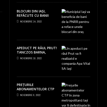
BLOCURI DIN IAȘI,
REFĂCUTE CU BANII
PNRR! PRIMĂRIA
NOIEMBRIE 14, 2022
PRIMEȘTE PESTE 5
MILIOANE EURO
APEDUCT PE RÂUL PRUT!
TANCZOS BARNA,
MINISTRUL MEDIULUI, A
NOIEMBRIE 10, 2022
SEMNAT PROIECTUL LA
IAȘI!
PREȚURILE
ABONAMENTELOR CTP
ÎN ZONA
NOIEMBRIE 9, 2022
METROPOLITANĂ IAȘI!
NEMULȚUMIRI PENTRU
SUMELE URIAȘE CERUTE