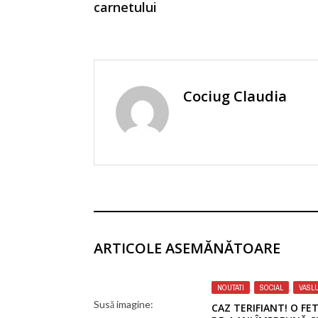
carnetului
Cociug Claudia
ARTICOLE ASEMĂNĂTOARE
NOUTATI
,
SOCIAL
,
VASLU
Susă imagine:
CAZ TERIFIANT! O FET