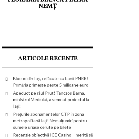
NEMȚ
ARTICOLE RECENTE
Blocuri din Iași, refăcute cu banii PNRR!
Primăria primește peste 5 milioane euro
Apeduct pe râul Prut! Tanczos Barna,
ministrul Mediului, a semnat proiectul la
Iași!
Prețurile abonamentelor CTP în zona
metropolitană Iași! Nemulțumiri pentru
sumele uriașe cerute pe bilete
Recenzie obiectivă ICE Casino – merită să