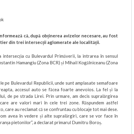
ok
 informează că, după obținerea avizelor necesare, au fost
ier din trei intersecții aglomerate ale localității.
a intersecția cu Bulevardul Primăverii, la intrarea în sensul
 Constantin Hamangiu (Zona BCR) și Mihail Kogălniceanu (Zona
rile pe Bulevardul Republicii, unde sunt amplasate semafoare
reapta, accesul auto se făcea foarte anevoios. La fel și la
ui, de pe strada Lirei. Prin urmare, am decis supralărgirea
i care are valori mari în cele trei zone. Răspundem astfel
to, care au reclamat că se confruntau cu blocaje tot mai dese.
vom avea în vedere și alte supralărgiri, care se vor face în
ranța pietonilor”, a declarat primarul Dumitru Boroș.