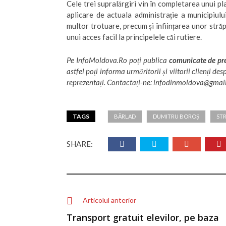
Cele trei supralărgiri vin în completarea unui pla
aplicare de actuala administrație a municipiu
multor trotuare, precum și înființarea unor stră
unui acces facil la principelele căi rutiere.
Pe
InfoMoldova.Ro
poți publica
comunicate de pres
astfel poți informa urmăritorii și viitorii clienți de
reprezentați. Contactați-ne: infodinmoldova@gmai
TAGS
BÂRLAD
DUMITRU BOROȘ
STR
SHARE:
Articolul anterior
Transport gratuit elevilor, pe baza