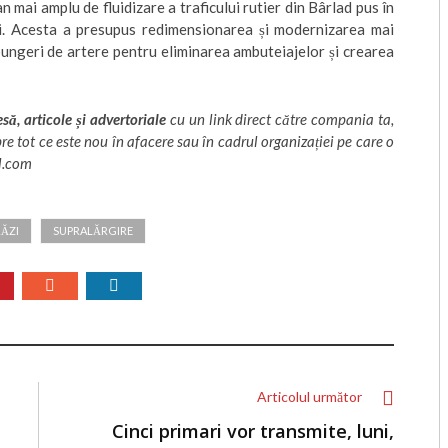
n mai amplu de fluidizare a traficului rutier din Bârlad pus în
lui. Acesta a presupus redimensionarea și modernizarea mai
pungeri de artere pentru eliminarea ambuteiajelor și crearea
ă, articole și advertoriale
cu un link direct către compania ta,
spre tot ce este nou în afacere sau în cadrul organizației pe care o
l.com
ĂZI
SUPRALĂRGIRE
Articolul următor
Cinci primari vor transmite, luni,