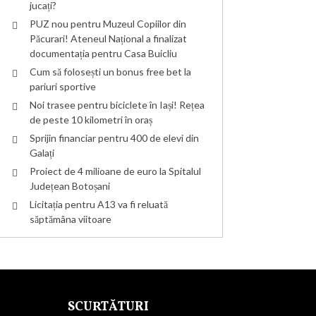
jucați?
PUZ nou pentru Muzeul Copiilor din
Păcurari! Ateneul Național a finalizat
documentația pentru Casa Buicliu
Cum să folosești un bonus free bet la
pariuri sportive
Noi trasee pentru biciclete în Iași! Rețea
de peste 10 kilometri în oraș
Sprijin financiar pentru 400 de elevi din
Galați
Proiect de 4 milioane de euro la Spitalul
Județean Botoșani
Licitația pentru A13 va fi reluată
săptămâna viitoare
SCURTĂTURI