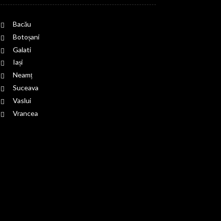
Bacău
Botoșani
Galati
Iași
Neamț
Suceava
Vaslui
Vrancea