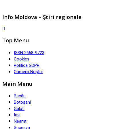
Info Moldova – Știri regionale
Top Menu
ISSN 2668-9723
Cookies
Politica GDPR
Oamenii Noștrii
Main Menu
Bacău
Botoșani
Galati
Iași
Neamț
Suceava