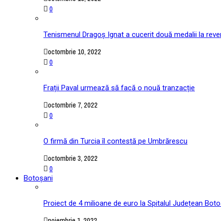
0
Tenismenul Dragoș Ignat a cucerit două medalii la reve
octombrie 10, 2022
0
Frații Paval urmează să facă o nouă tranzacție
octombrie 7, 2022
0
O firmă din Turcia îl contestă pe Umbrărescu
octombrie 3, 2022
0
Botoșani
Proiect de 4 milioane de euro la Spitalul Județean Boto
noiembrie 1, 2022