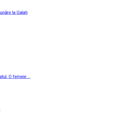
unăre la Galați
ul. O femeie ...
2