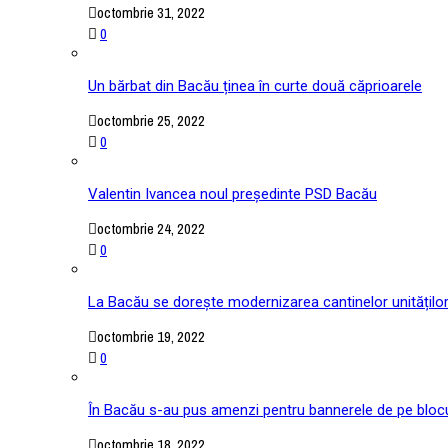
octombrie 31, 2022
0
Un bărbat din Bacău ținea în curte două căprioarele
octombrie 25, 2022
0
Valentin Ivancea noul președinte PSD Bacău
octombrie 24, 2022
0
La Bacău se dorește modernizarea cantinelor unitățilo
octombrie 19, 2022
0
În Bacău s-au pus amenzi pentru bannerele de pe blocu
octombrie 18, 2022