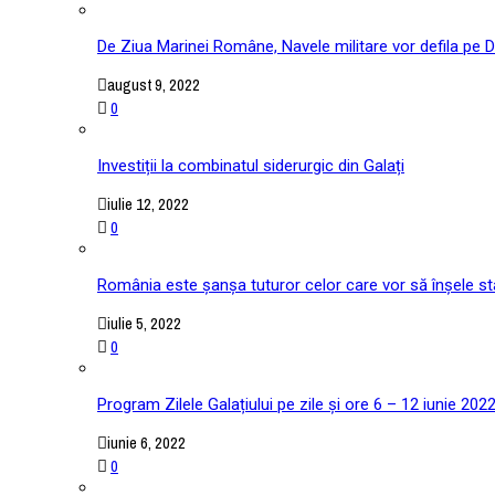
De Ziua Marinei Române, Navele militare vor defila pe D
august 9, 2022
0
Investiții la combinatul siderurgic din Galați
iulie 12, 2022
0
România este șanșa tuturor celor care vor să înșele stat
iulie 5, 2022
0
Program Zilele Galațiului pe zile și ore 6 – 12 iunie 202
iunie 6, 2022
0