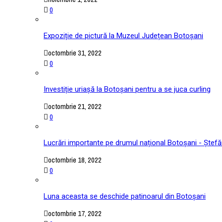
0
Expoziție de pictură la Muzeul Județean Botoșani
octombrie 31, 2022
0
Investiție uriașă la Botoșani pentru a se juca curling
octombrie 21, 2022
0
Lucrări importante pe drumul național Botoșani - Ștefă
octombrie 18, 2022
0
Luna aceasta se deschide patinoarul din Botoșani
octombrie 17, 2022