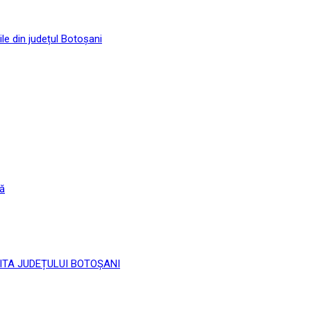
ile din județul Botoșani
că
 LIMITA JUDEȚULUI BOTOȘANI