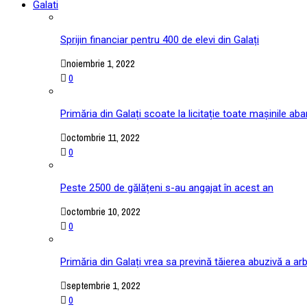
Galati
Sprijin financiar pentru 400 de elevi din Galați
noiembrie 1, 2022
0
Primăria din Galați scoate la licitație toate mașinile ab
octombrie 11, 2022
0
Peste 2500 de gălățeni s-au angajat în acest an
octombrie 10, 2022
0
Primăria din Galați vrea sa prevină tăierea abuzivă a arb
septembrie 1, 2022
0