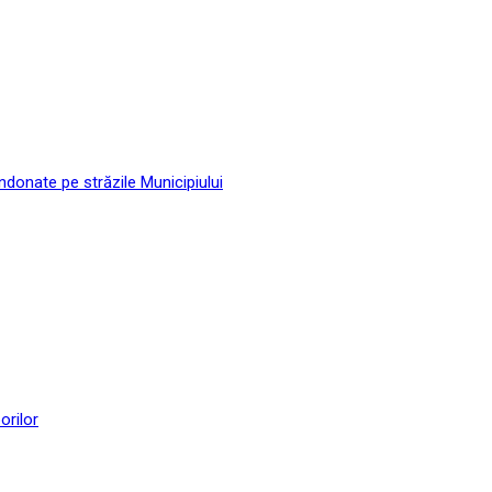
andonate pe străzile Municipiului
orilor