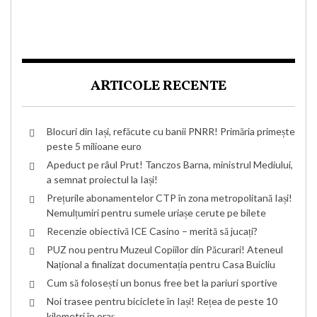
ARTICOLE RECENTE
Blocuri din Iași, refăcute cu banii PNRR! Primăria primește
peste 5 milioane euro
Apeduct pe râul Prut! Tanczos Barna, ministrul Mediului,
a semnat proiectul la Iași!
Prețurile abonamentelor CTP în zona metropolitană Iași!
Nemulțumiri pentru sumele uriașe cerute pe bilete
Recenzie obiectivă ICE Casino – merită să jucați?
PUZ nou pentru Muzeul Copiilor din Păcurari! Ateneul
Național a finalizat documentația pentru Casa Buicliu
Cum să folosești un bonus free bet la pariuri sportive
Noi trasee pentru biciclete în Iași! Rețea de peste 10
kilometri în oraș