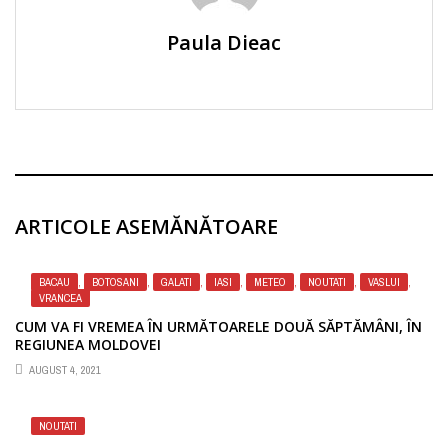
Paula Dieac
ARTICOLE ASEMĂNĂTOARE
BACAU
,
BOTOSANI
,
GALATI
,
IASI
,
METEO
,
NOUTATI
,
VASLUI
,
VRANCEA
CUM VA FI VREMEA ÎN URMĂTOARELE DOUĂ SĂPTĂMÂNI, ÎN
REGIUNEA MOLDOVEI
AUGUST 4, 2021
NOUTATI