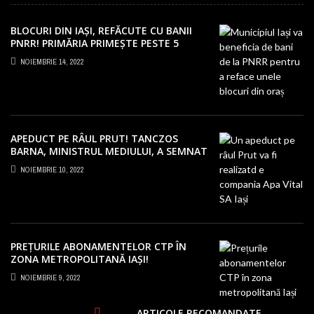
BLOCURI DIN IAȘI, REFĂCUTE CU BANII
PNRR! PRIMĂRIA PRIMEȘTE PESTE 5
MILIOANE EURO
NOIEMBRIE 14, 2022
APEDUCT PE RÂUL PRUT! TANCZOS
BARNA, MINISTRUL MEDIULUI, A SEMNAT
PROIECTUL LA IAȘI!
NOIEMBRIE 10, 2022
PREȚURILE ABONAMENTELOR CTP ÎN
ZONA METROPOLITANĂ IAȘI!
NEMULȚUMIRI PENTRU SUMELE URIAȘE
NOIEMBRIE 9, 2022
CERUTE PE BILETE
ARTICOLE RECOMANDATE