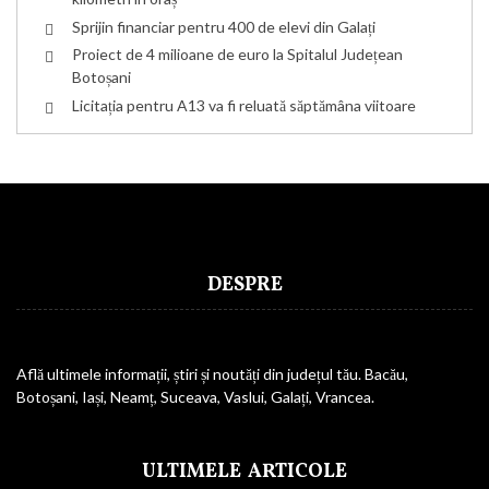
Sprijin financiar pentru 400 de elevi din Galați
Proiect de 4 milioane de euro la Spitalul Județean
Botoșani
Licitația pentru A13 va fi reluată săptămâna viitoare
DESPRE
Află ultimele informații, știri și noutăți din județul tău. Bacău,
Botoșani, Iași, Neamț, Suceava, Vaslui, Galați, Vrancea.
ULTIMELE ARTICOLE