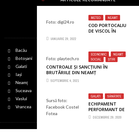
METEO
,
NEAMT
Foto: digi24.ro
COD PORTOCALIU
SCURTĂTURI
DE VISCOL ÎN
NEAMȚ!
IANUARIE 29, 2022
Bacău
ECONOMIC
,
NEAMT
,
Botoșani
Foto: playtech.ro
SOCIAL
,
ȘTIRI
Galati
CONTROALE ȘI SANCȚIUNI ÎN
BRUTĂRIILE DIN NEAMȚ
Iași
SEPTEMBRIE 4, 2021
Neamț
Suceava
GALATI
,
SĂNĂTATE
Vaslui
Sursă foto:
ECHIPAMENT
Vrancea
Facebook Costel
PERFORMANT DE
Fotea
RADIOLOGIE LA
DECEMBRIE 29, 2020
SPITALUL CLINIC DE
BOLI INFECȚIOASE
POLITICA GDPR
COOKIES
CONTACT
GALAȚI
© Copyright 2020
InfoMoldova.Ro
. All rights reserved.