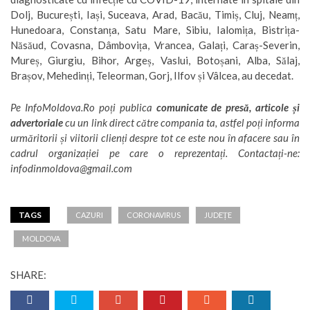
Dolj, București, Iași, Suceava, Arad, Bacău, Timiș, Cluj, Neamț,
Hunedoara, Constanța, Satu Mare, Sibiu, Ialomița, Bistrița-
Năsăud, Covasna, Dâmbovița, Vrancea, Galați, Caraș-Severin,
Mureș, Giurgiu, Bihor, Argeș, Vaslui, Botoșani, Alba, Sălaj,
Brașov, Mehedinți, Teleorman, Gorj, Ilfov și Vâlcea, au decedat.
Pe
InfoMoldova.Ro
poți publica
comunicate de presă, articole și
advertoriale
cu un link direct către compania ta, astfel poți informa
urmăritorii și viitorii clienți despre tot ce este nou în afacere sau în
cadrul organizației pe care o reprezentați. Contactați-ne:
infodinmoldova@gmail.com
TAGS
CAZURI
CORONAVIRUS
JUDEȚE
MOLDOVA
SHARE: