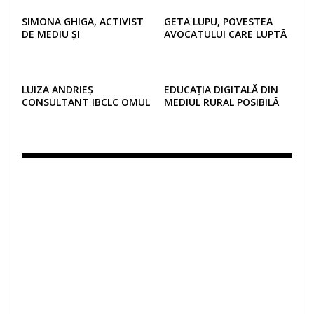
SIMONA GHIGA, ACTIVIST
GETA LUPU, POVESTEA
DE MEDIU ȘI
AVOCATULUI CARE LUPTĂ
ANTREPRENOR EDUCĂ
PENTRU DREPTURILE
URMĂTOARELE GENERAȚII
MINORILOR DINCOLO DE
ÎN IDEEA UNUI VIITOR
GRANIȚE
VERDE!
LUIZA ANDRIEȘ
EDUCAȚIA DIGITALĂ DIN
CONSULTANT IBCLC OMUL
MEDIUL RURAL POSIBILĂ
COMUNITĂȚII DE MAME
PRIN ȘCOALA DIN VALIZĂ
DIN SUCEAVA