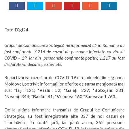
Foto:Digi24
Grupul de Comunicare Strategică ne informează că în România au
fost confirmate 7.216 de cazuri de persoane infectate cu virusul
COVID – 19, iar din persoanele confirmate pozitiv, 1.217 au fost
declarate vindecate și externate.
Repartizarea cazurilor de COVID-19 din județele din regiunea
Moldovei, potrivit informațiilor oferite de
sursa
menționată mai
sus: *
Iași
: 121; *
Vaslui
: 52; *
Galați
: 229; *
Botoșani
: 231;
*
Neamț
: 344; *
Bacău
: 81; *
Vrancea
:160 *
Suceava
: 1.763.
De la ultima informare transmisă de Grupul de Comunicare
Strategică, au fost înregistrate alte 337 de noi cazuri de
îmbolnăvire, în toată țară, iar până acum, 362 persoane
diagnosticate cu infecție cu COVID-19, internate în spitale din