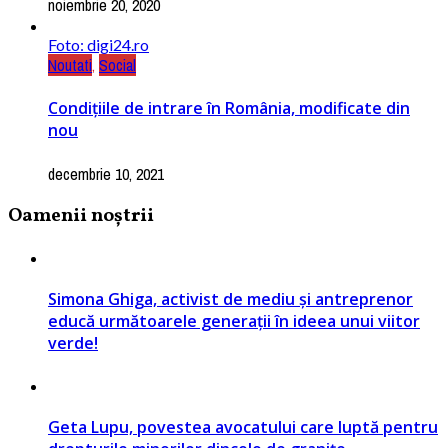
noiembrie 20, 2020
Foto: digi24.ro
Noutati
,
Social
Condițiile de intrare în România, modificate din
nou
decembrie 10, 2021
Oamenii noștrii
Simona Ghiga, activist de mediu și antreprenor
educă următoarele generații în ideea unui viitor
verde!
Geta Lupu, povestea avocatului care luptă pentru