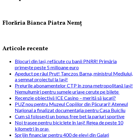
Florăria Bianca Piatra Nemț
Articole recente
Blocuri din Iași, refăcute cu banii PNRR! Primăria
primește peste 5 milioane euro
Apeduct pe râul Prut! Tanczos Barna, ministrul Mediului,
a semnat proiectul la Iași!
Prețurile abonamentelor CTP în zona metropolitană Iași!
Nemulțumiri pentru sumele uriașe cerute pe bilete
Recenzie obiectivă ICE Casino – merită să jucați?
PUZ nou pentru Muzeul Copiilor din Păcurari! Ateneul
Național a finalizat documentația pentru Casa Buicliu
Cum să folosești un bonus free bet la pariuri sportive
Noi trasee pentru biciclete în Iași! Rețea de peste 10
kilometri în oraș
Sprijin financiar pentru 400 de elevi din Galați