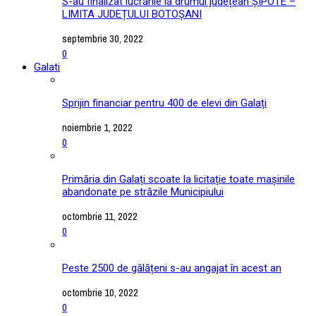
S-au finalizat lucrările la drumul județean ȘIPOTE –
LIMITA JUDEȚULUI BOTOȘANI
septembrie 30, 2022
0
Galati
Sprijin financiar pentru 400 de elevi din Galați
noiembrie 1, 2022
0
Primăria din Galați scoate la licitație toate mașinile
abandonate pe străzile Municipiului
octombrie 11, 2022
0
Peste 2500 de gălățeni s-au angajat în acest an
octombrie 10, 2022
0