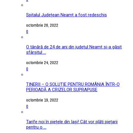
Spitalul Județean Neamț a fost redeschis
octombrie 26, 2022
0
O tânără de 24 de ani din județul Neamț și-a găsit
sfârșitul ...
octombrie 24, 2022
0
TINERII – O SOLUȚIE PENTRU ROMÂNIA ÎNTR-O
PERIOADĂ A CRIZELOR SUPRAPUSE
octombrie 19, 2022
0
Tarife noi în piețele din Iași! Cât vor plăti piețarii
pentru o ...