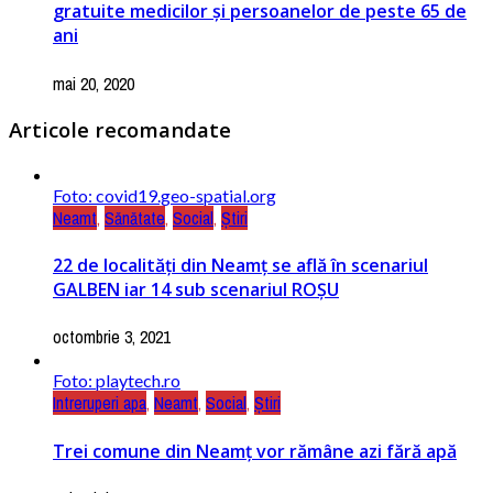
gratuite medicilor și persoanelor de peste 65 de
ani
mai 20, 2020
Articole recomandate
Foto: covid19.geo-spatial.org
Neamt
,
Sănătate
,
Social
,
Știri
22 de localități din Neamț se află în scenariul
GALBEN iar 14 sub scenariul ROȘU
octombrie 3, 2021
Foto: playtech.ro
Intreruperi apa
,
Neamt
,
Social
,
Știri
Trei comune din Neamț vor rămâne azi fără apă