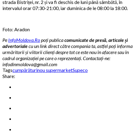
strada Bistriței, nr. 2 și va fi deschis de luni până sâmbătă, în
intervalul orar 07:30-21:00, iar duminica de le 08:00 la 18:00.
Foto: Aradon
Pe
InfoMoldova.Ro
poți publica
comunicate de presă, articole și
advertoriale
cu un link direct către compania ta, astfel poți informa
urmăritorii și viitorii clienți despre tot ce este nou în afacere sau în
cadrul organizației pe care o reprezentați. Contactați-ne:
infodinmoldova@gmail.com
Tags
cumpărături
nou supermarket
Supeco
Share: