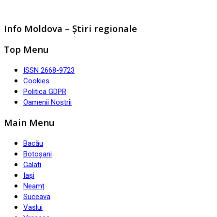
Info Moldova – Știri regionale
Top Menu
ISSN 2668-9723
Cookies
Politica GDPR
Oamenii Noștrii
Main Menu
Bacău
Botoșani
Galati
Iași
Neamț
Suceava
Vaslui