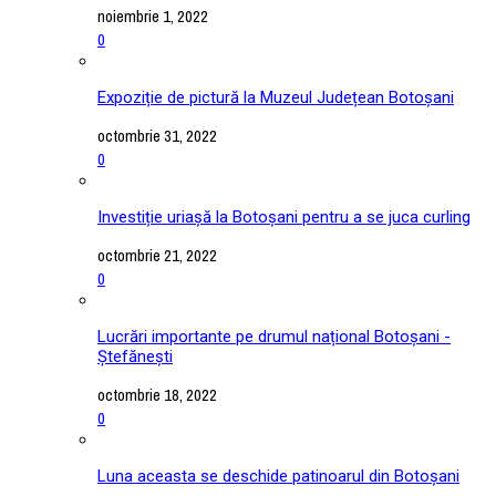
noiembrie 1, 2022
0
Expoziție de pictură la Muzeul Județean Botoșani
octombrie 31, 2022
0
Investiție uriașă la Botoșani pentru a se juca curling
octombrie 21, 2022
0
Lucrări importante pe drumul național Botoșani -
Ștefănești
octombrie 18, 2022
0
Luna aceasta se deschide patinoarul din Botoșani