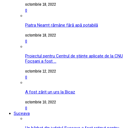
octombrie 18, 2022
0
Piatra Neamț rămâne fără apă potabilă
octombrie 18, 2022
0
Proiectul pentru Centrul de științe aplicate de la CNU
Focșani a fost ...
octombrie 12, 2022
0
A fost zărit un urs la Bicaz
octombrie 10, 2022
0
Suceava
Un bărbat din județul Suceava a fost reținut pentru