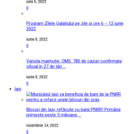
iulie 5, 2022
0
Program Zilele Galațiului pe zile și ore 6 – 12 iunie
2022
iunie 6, 2022
0
Variola maimuței. OMS: 780 de cazuri confirmate
oficial în 27 de țări ...
iunie 6, 2022
0
Iași
Blocuri din Iași, refăcute cu banii PNRR! Primăria
primește peste 5 milioane ...
noiembrie 14, 2022
0