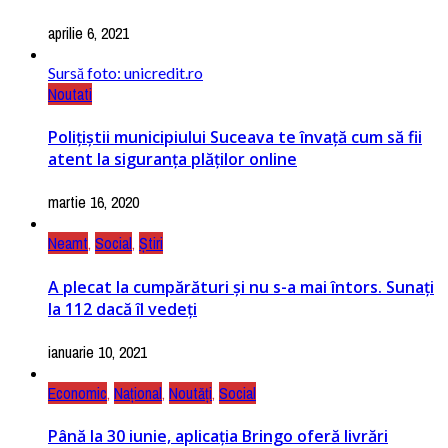
aprilie 6, 2021
Sursă foto: unicredit.ro
Noutati
Polițiștii municipiului Suceava te învață cum să fii
atent la siguranța plăților online
martie 16, 2020
Neamt
,
Social
,
Știri
A plecat la cumpărături și nu s-a mai întors. Sunați
la 112 dacă îl vedeți
ianuarie 10, 2021
Economic
,
Național
,
Noutăți
,
Social
Până la 30 iunie, aplicația Bringo oferă livrări