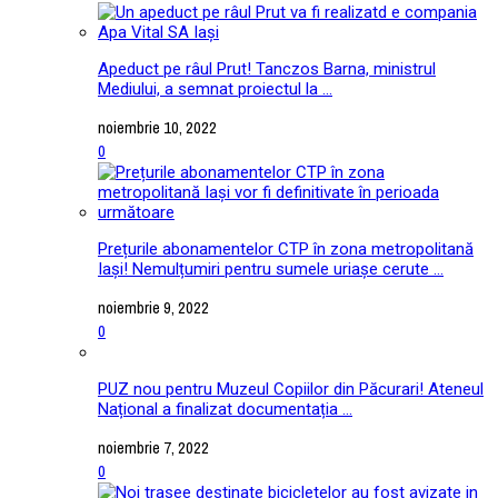
Apeduct pe râul Prut! Tanczos Barna, ministrul
Mediului, a semnat proiectul la ...
noiembrie 10, 2022
0
Prețurile abonamentelor CTP în zona metropolitană
Iași! Nemulțumiri pentru sumele uriașe cerute ...
noiembrie 9, 2022
0
PUZ nou pentru Muzeul Copiilor din Păcurari! Ateneul
Național a finalizat documentația ...
noiembrie 7, 2022
0