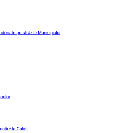
andonate pe străzile Municipiului
orilor
unăre la Galați