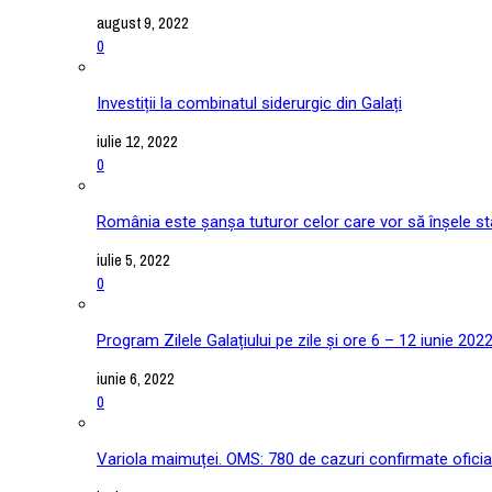
august 9, 2022
0
Investiții la combinatul siderurgic din Galați
iulie 12, 2022
0
România este șanșa tuturor celor care vor să înșele stat
iulie 5, 2022
0
Program Zilele Galațiului pe zile și ore 6 – 12 iunie 202
iunie 6, 2022
0
Variola maimuței. OMS: 780 de cazuri confirmate oficial î