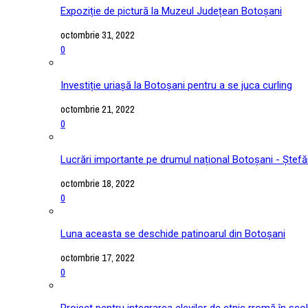
Expoziție de pictură la Muzeul Județean Botoșani
octombrie 31, 2022
0
Investiție uriașă la Botoșani pentru a se juca curling
octombrie 21, 2022
0
Lucrări importante pe drumul național Botoșani - Ștefă
octombrie 18, 2022
0
Luna aceasta se deschide patinoarul din Botoșani
octombrie 17, 2022
0
Proiect pentru integrarea elevilor de etnie rromă în școl