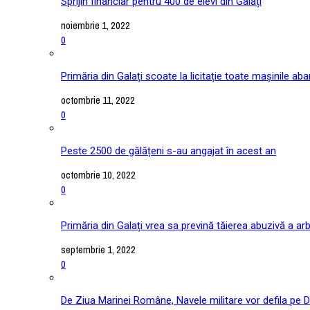
Sprijin financiar pentru 400 de elevi din Galați
noiembrie 1, 2022
0
Primăria din Galați scoate la licitație toate mașinile ab
octombrie 11, 2022
0
Peste 2500 de gălățeni s-au angajat în acest an
octombrie 10, 2022
0
Primăria din Galați vrea sa prevină tăierea abuzivă a arb
septembrie 1, 2022
0
De Ziua Marinei Române, Navele militare vor defila pe D