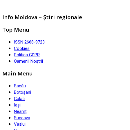
Info Moldova – Știri regionale
Top Menu
ISSN 2668-9723
Cookies
Politica GDPR
Oamenii Noștrii
Main Menu
Bacău
Botoșani
Galati
Iași
Neamț
Suceava
Vaslui