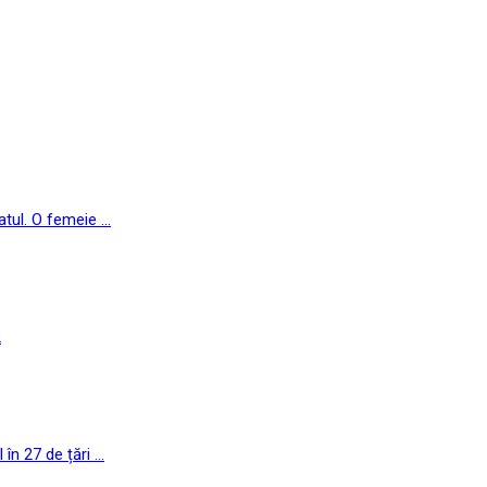
ul. O femeie ...
2
n 27 de țări ...