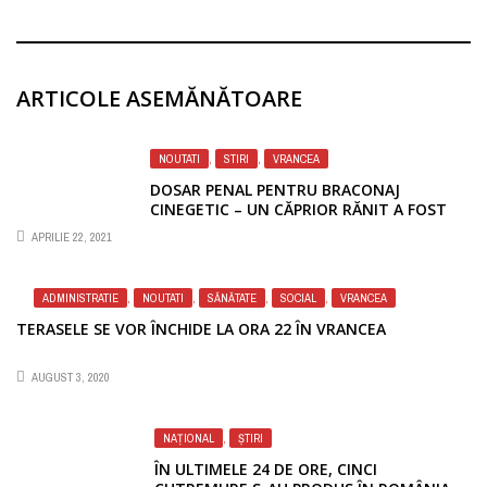
ARTICOLE ASEMĂNĂTOARE
NOUTATI
,
STIRI
,
VRANCEA
foto: IPJ Vrancea
DOSAR PENAL PENTRU BRACONAJ
CINEGETIC – UN CĂPRIOR RĂNIT A FOST
GĂSIT ÎN APROPIEREA DN 2D, VRANCEA
APRILIE 22, 2021
ADMINISTRATIE
,
NOUTATI
,
SĂNĂTATE
,
SOCIAL
,
VRANCEA
TERASELE SE VOR ÎNCHIDE LA ORA 22 ÎN VRANCEA
AUGUST 3, 2020
NAȚIONAL
,
ȘTIRI
Sursă foto: B1 TV
ÎN ULTIMELE 24 DE ORE, CINCI