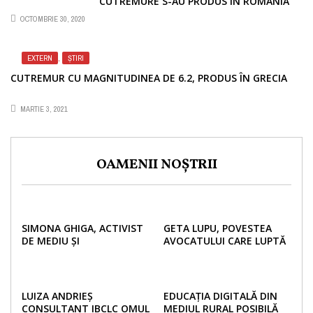
CUTREMURE S-AU PRODUS ÎN ROMÂNIA
OCTOMBRIE 30, 2020
EXTERN
,
ȘTIRI
CUTREMUR CU MAGNITUDINEA DE 6.2, PRODUS ÎN GRECIA
MARTIE 3, 2021
OAMENII NOȘTRII
SIMONA GHIGA, ACTIVIST
GETA LUPU, POVESTEA
DE MEDIU ȘI
AVOCATULUI CARE LUPTĂ
ANTREPRENOR EDUCĂ
PENTRU DREPTURILE
URMĂTOARELE GENERAȚII
MINORILOR DINCOLO DE
ÎN IDEEA UNUI VIITOR
GRANIȚE
VERDE!
LUIZA ANDRIEȘ
EDUCAȚIA DIGITALĂ DIN
CONSULTANT IBCLC OMUL
MEDIUL RURAL POSIBILĂ