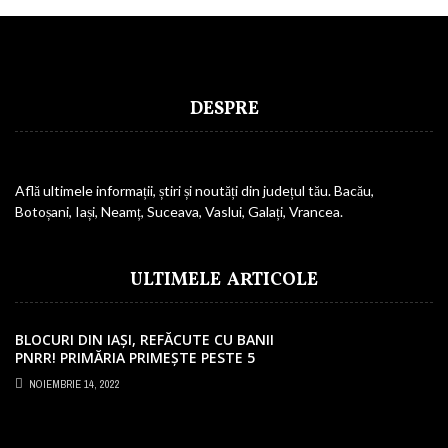
DESPRE
Află ultimele informații, știri și noutăți din județul tău. Bacău,
Botoșani, Iași, Neamț, Suceava, Vaslui, Galați, Vrancea.
ULTIMELE ARTICOLE
BLOCURI DIN IAȘI, REFĂCUTE CU BANII
PNRR! PRIMĂRIA PRIMEȘTE PESTE 5
MILIOANE EURO
NOIEMBRIE 14, 2022