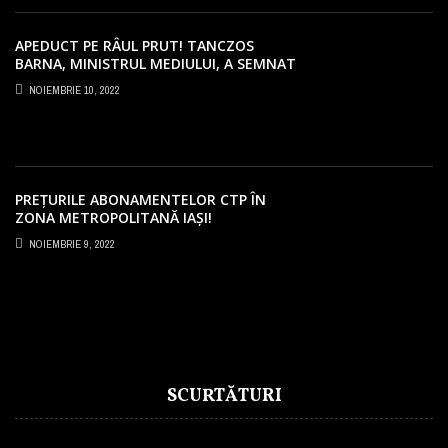
APEDUCT PE RÂUL PRUT! TANCZOS
BARNA, MINISTRUL MEDIULUI, A SEMNAT
PROIECTUL LA IAȘI!
NOIEMBRIE 10, 2022
PREȚURILE ABONAMENTELOR CTP ÎN
ZONA METROPOLITANĂ IAȘI!
NEMULȚUMIRI PENTRU SUMELE URIAȘE
NOIEMBRIE 9, 2022
CERUTE PE BILETE
SCURTĂTURI