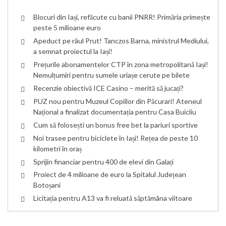
Blocuri din Iași, refăcute cu banii PNRR! Primăria primește
peste 5 milioane euro
Apeduct pe râul Prut! Tanczos Barna, ministrul Mediului,
a semnat proiectul la Iași!
Prețurile abonamentelor CTP în zona metropolitană Iași!
Nemulțumiri pentru sumele uriașe cerute pe bilete
Recenzie obiectivă ICE Casino – merită să jucați?
PUZ nou pentru Muzeul Copiilor din Păcurari! Ateneul
Național a finalizat documentația pentru Casa Buicliu
Cum să folosești un bonus free bet la pariuri sportive
Noi trasee pentru biciclete în Iași! Rețea de peste 10
kilometri în oraș
Sprijin financiar pentru 400 de elevi din Galați
Proiect de 4 milioane de euro la Spitalul Județean
Botoșani
Licitația pentru A13 va fi reluată săptămâna viitoare