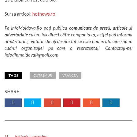
Sursa articol:
hotnews.ro
Pe
InfoMoldova.Ro
poți publica
comunicate de presă, articole și
advertoriale
cu un link direct către compania ta, astfel poți informa
urmăritorii și viitorii clienți despre tot ce este nou în afacere sau în
cadrul organizației pe care o reprezentați. Contactați-ne:
infodinmoldova@gmail.com
TAGS
CUTREMUR
VRANCEA
SHARE:
Articolul anterior