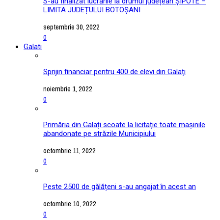
S-au finalizat lucrările la drumul județean ȘIPOTE –
LIMITA JUDEȚULUI BOTOȘANI
septembrie 30, 2022
0
Galati
Sprijin financiar pentru 400 de elevi din Galați
noiembrie 1, 2022
0
Primăria din Galați scoate la licitație toate mașinile
abandonate pe străzile Municipiului
octombrie 11, 2022
0
Peste 2500 de gălățeni s-au angajat în acest an
octombrie 10, 2022
0