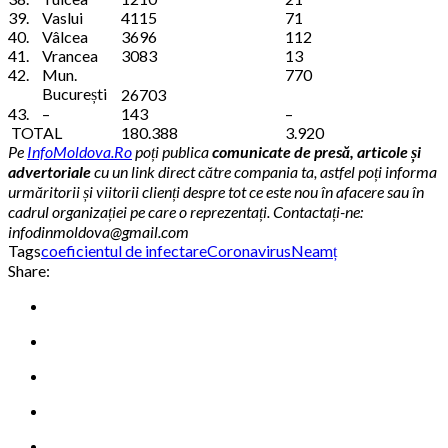
39.
Vaslui
4115
71
40.
Vâlcea
3696
112
41.
Vrancea
3083
13
42.
Mun.
770
București
26703
43.
–
143
–
TOTAL
180.388
3.920
Pe
InfoMoldova.Ro
poți publica
comunicate de presă, articole și
advertoriale
cu un link direct către compania ta, astfel poți informa
urmăritorii și viitorii clienți despre tot ce este nou în afacere sau în
cadrul organizației pe care o reprezentați. Contactați-ne:
infodinmoldova@gmail.com
Tags
coeficientul de infectare
Coronavirus
Neamț
Share: