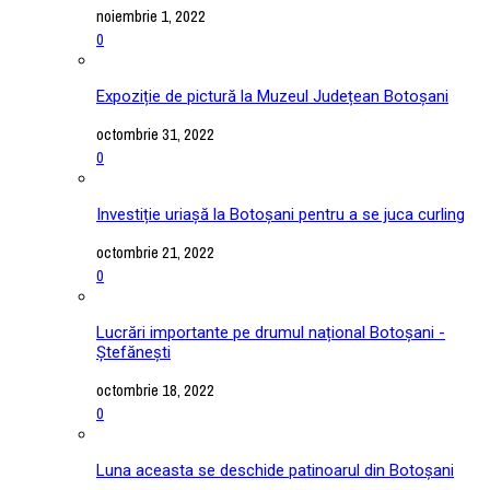
noiembrie 1, 2022
0
Expoziție de pictură la Muzeul Județean Botoșani
octombrie 31, 2022
0
Investiție uriașă la Botoșani pentru a se juca curling
octombrie 21, 2022
0
Lucrări importante pe drumul național Botoșani -
Ștefănești
octombrie 18, 2022
0
Luna aceasta se deschide patinoarul din Botoșani