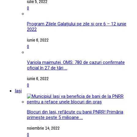
iulie 5, 2022
0
Program Zilele Galațiului pe zile și ore 6 – 12 iunie
2022
iunie 6, 2022
0
Variola maimuței. OMS: 780 de cazuri confirmate
oficial în 27 de țări ...
iunie 6, 2022
0
Iași
Blocuri din Iași, refăcute cu banii PNRR! Primăria
primește peste 5 milioane ...
noiembrie 14, 2022
0