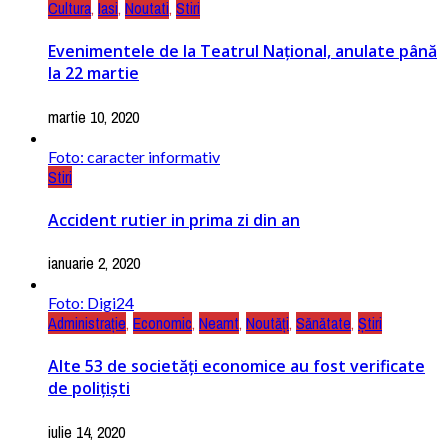
Cultura
,
Iasi
,
Noutati
,
Stiri
Evenimentele de la Teatrul Național, anulate până
la 22 martie
martie 10, 2020
Foto: caracter informativ
Stiri
Accident rutier in prima zi din an
ianuarie 2, 2020
Foto: Digi24
Administrație
,
Economic
,
Neamt
,
Noutăți
,
Sănătate
,
Știri
Alte 53 de societăți economice au fost verificate
de polițiști
iulie 14, 2020