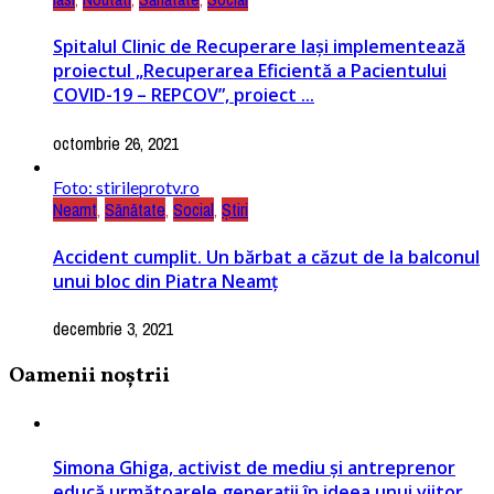
Spitalul Clinic de Recuperare Iași implementează
proiectul „Recuperarea Eficientă a Pacientului
COVID-19 – REPCOV”, ­­­­­­proiect ...
octombrie 26, 2021
Foto: stirileprotv.ro
Neamt
,
Sănătate
,
Social
,
Știri
Accident cumplit. Un bărbat a căzut de la balconul
unui bloc din Piatra Neamț
decembrie 3, 2021
Oamenii noștrii
Simona Ghiga, activist de mediu și antreprenor
educă următoarele generații în ideea unui viitor