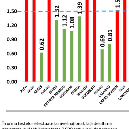
În urma testelor efectuate la nivel național, față de ultima
raportare, au fost înregistrate 3.920 cazuri noi de persoane