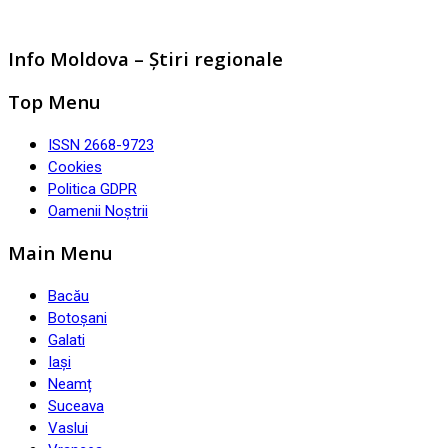
Info Moldova – Știri regionale
Top Menu
ISSN 2668-9723
Cookies
Politica GDPR
Oamenii Noștrii
Main Menu
Bacău
Botoșani
Galati
Iași
Neamț
Suceava
Vaslui