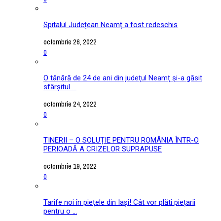
Spitalul Județean Neamț a fost redeschis
octombrie 26, 2022
0
O tânără de 24 de ani din județul Neamț și-a găsit
sfârșitul ...
octombrie 24, 2022
0
TINERII – O SOLUȚIE PENTRU ROMÂNIA ÎNTR-O
PERIOADĂ A CRIZELOR SUPRAPUSE
octombrie 19, 2022
0
Tarife noi în piețele din Iași! Cât vor plăti piețarii
pentru o ...