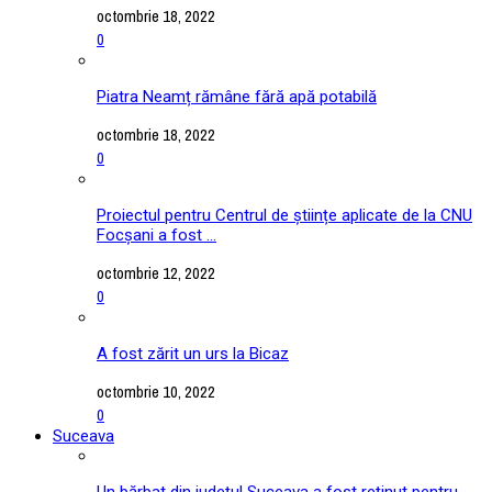
octombrie 18, 2022
0
Piatra Neamț rămâne fără apă potabilă
octombrie 18, 2022
0
Proiectul pentru Centrul de științe aplicate de la CNU
Focșani a fost ...
octombrie 12, 2022
0
A fost zărit un urs la Bicaz
octombrie 10, 2022
0
Suceava
Un bărbat din județul Suceava a fost reținut pentru