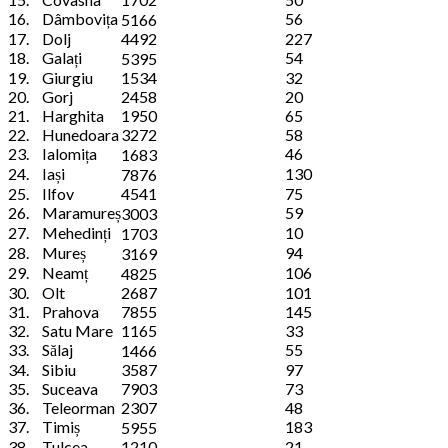
16.
Dâmbovița
56
5166
17.
Dolj
4492
227
18.
Galați
54
5395
19.
Giurgiu
1534
32
20.
Gorj
2458
20
21.
Harghita
1950
65
22.
Hunedoara
3272
58
23.
Ialomița
46
1683
24.
Iași
130
7876
25.
Ilfov
4541
75
26.
Maramureș
59
3003
27.
Mehedinți
10
1703
28.
Mureș
94
3169
29.
Neamț
106
4825
30.
Olt
2687
101
31.
Prahova
7855
145
32.
Satu Mare
1165
33
33.
Sălaj
55
1466
34.
Sibiu
3587
97
35.
Suceava
7903
73
36.
Teleorman
2307
48
37.
Timiș
183
5955
38.
Tulcea
1210
21