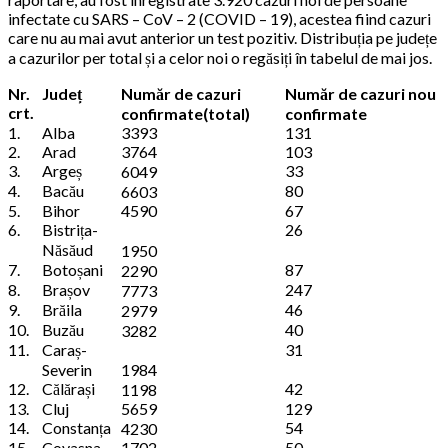
infectate cu SARS – CoV – 2 (COVID – 19), acestea fiind cazuri
care nu au mai avut anterior un test pozitiv. Distribuția pe județe
a cazurilor per total și a celor noi o regăsiți în tabelul de mai jos.
Nr.
Județ
Număr de cazuri
Număr de cazuri nou
crt.
confirmate(total)
confirmate
1.
Alba
3393
131
2.
Arad
3764
103
3.
Argeș
33
6049
4.
Bacău
80
6603
5.
Bihor
4590
67
6.
Bistrița-
26
Năsăud
1950
7.
Botoșani
87
2290
8.
Brașov
247
7773
9.
Brăila
46
2979
10.
Buzău
40
3282
11.
Caraș-
31
Severin
1984
12.
Călărași
42
1198
13.
Cluj
5659
129
14.
Constanța
54
4230
15.
Covasna
1702
50