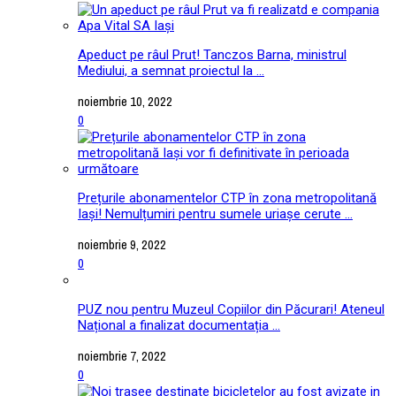
Apeduct pe râul Prut! Tanczos Barna, ministrul
Mediului, a semnat proiectul la ...
noiembrie 10, 2022
0
Prețurile abonamentelor CTP în zona metropolitană
Iași! Nemulțumiri pentru sumele uriașe cerute ...
noiembrie 9, 2022
0
PUZ nou pentru Muzeul Copiilor din Păcurari! Ateneul
Național a finalizat documentația ...
noiembrie 7, 2022
0