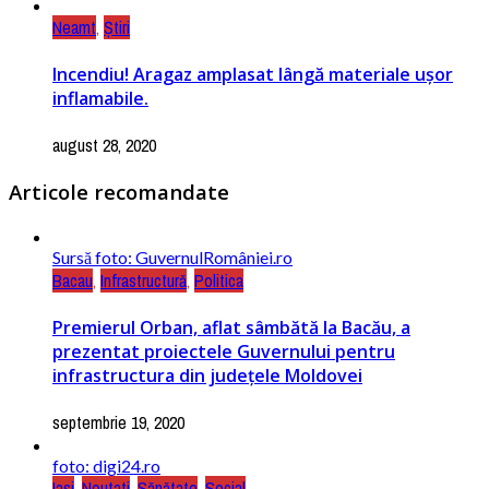
Neamt
,
Știri
Incendiu! Aragaz amplasat lângă materiale ușor
inflamabile.
august 28, 2020
Articole recomandate
Sursă foto: GuvernulRomâniei.ro
Bacau
,
Infrastructură
,
Politica
Premierul Orban, aflat sâmbătă la Bacău, a
prezentat proiectele Guvernului pentru
infrastructura din județele Moldovei
septembrie 19, 2020
foto: digi24.ro
Iasi
,
Noutati
,
Sănătate
,
Social