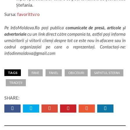
Ștefania.
Sursa:
favorittv.ro
Pe
InfoMoldova.Ro
poți publica
comunicate de presă, articole și
advertoriale
cu un link direct către compania ta, astfel poți informa
urmăritorii și viitorii clienți despre tot ce este nou în afacere sau în
cadrul organizației pe care o reprezentați. Contactați-ne:
infodinmoldova@gmail.com
TAGS
FANE
FANEL
OBICEIURI
SAFNTUL STEFAN
TRADIȚII
SHARE: