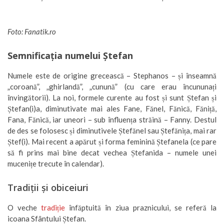
Foto: Fanatik.ro
Semnificația numelui Ștefan
Numele este de origine grecească – Stephanos – și înseamnă
„coroană”, „ghirlandă”, „cunună” (cu care erau încununați
învingătorii). La noi, formele curente au fost și sunt Ștefan și
Ștefan(i)a, diminutivate mai ales Fane, Fănel, Fănică, Făniță,
Fana, Fănică, iar uneori – sub înfluența străină – Fanny. Destul
de des se folosesc și diminutivele Ștefănel sau Ștefănița, mai rar
Ștef(i). Mai recent a apărut și forma feminină Ștefanela (ce pare
să fi prins mai bine decat vechea Ștefanida – numele unei
mucenițe trecute în calendar).
Tradiții și obiceiuri
O veche
tradiție
înfăptuită în ziua praznicului, se referă la
icoana Sfântului Ștefan.