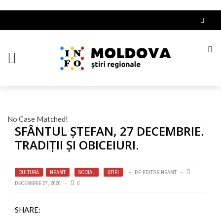
No Case Matched!
SFÂNTUL ȘTEFAN, 27 DECEMBRIE.
TRADIȚII ȘI OBICEIURI.
CULTURĂ
,
NEAMT
,
SOCIAL
,
ȘTIRI
DE
EDITOR NEAMT
DECEMBRIE 27, 2020
0
SHARE: