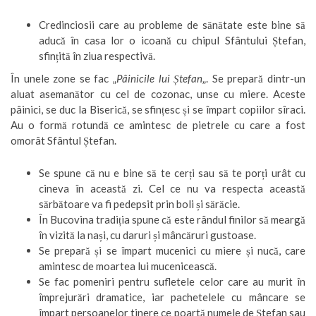
Credinciosii care au probleme de sănătate este bine să
aducă în casa lor o icoană cu chipul Sfântului Ștefan,
sfințită în ziua respectivă.
În unele zone se fac „
Pâinicile lui Ștefan
„. Se prepară dintr-un
aluat asemanător cu cel de cozonac, unse cu miere. Aceste
pâinici, se duc la Biserică, se sfințesc și se împart copiilor sîraci.
Au o formă rotundă ce amintesc de pietrele cu care a fost
omorât Sfântul Ștefan.
Se spune că nu e bine să te cerți sau să te porți urât cu
cineva în această zi. Cel ce nu va respecta această
sărbătoare va fi pedepsit prin boli și sărăcie.
În Bucovina tradiția spune că este rândul finilor să meargă
în vizită la nași, cu daruri și mâncăruri gustoase.
Se prepară și se împart mucenici cu miere și nucă, care
amintesc de moartea lui mucenicească.
Se fac pomeniri pentru sufletele celor care au murit în
împrejurări dramatice, iar pachetelele cu mâncare se
împart persoanelor tinere ce poartă numele de Ștefan sau