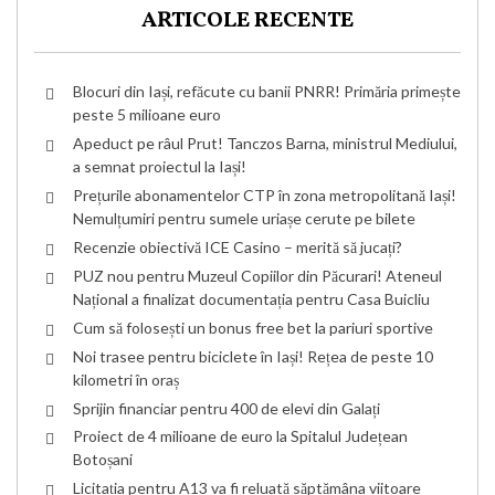
ARTICOLE RECENTE
Blocuri din Iași, refăcute cu banii PNRR! Primăria primește
peste 5 milioane euro
Apeduct pe râul Prut! Tanczos Barna, ministrul Mediului,
a semnat proiectul la Iași!
Prețurile abonamentelor CTP în zona metropolitană Iași!
Nemulțumiri pentru sumele uriașe cerute pe bilete
Recenzie obiectivă ICE Casino – merită să jucați?
PUZ nou pentru Muzeul Copiilor din Păcurari! Ateneul
Național a finalizat documentația pentru Casa Buicliu
Cum să folosești un bonus free bet la pariuri sportive
Noi trasee pentru biciclete în Iași! Rețea de peste 10
kilometri în oraș
Sprijin financiar pentru 400 de elevi din Galați
Proiect de 4 milioane de euro la Spitalul Județean
Botoșani
Licitația pentru A13 va fi reluată săptămâna viitoare