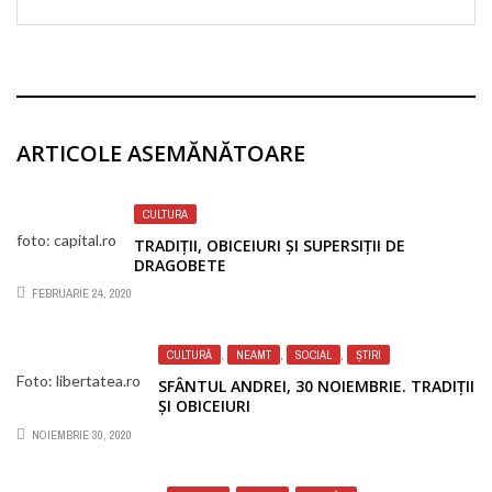
ARTICOLE ASEMĂNĂTOARE
CULTURA
foto: capital.ro
TRADIȚII, OBICEIURI ȘI SUPERSIȚII DE
DRAGOBETE
FEBRUARIE 24, 2020
CULTURĂ
,
NEAMT
,
SOCIAL
,
ȘTIRI
Foto: libertatea.ro
SFÂNTUL ANDREI, 30 NOIEMBRIE. TRADIȚII
ȘI OBICEIURI
NOIEMBRIE 30, 2020