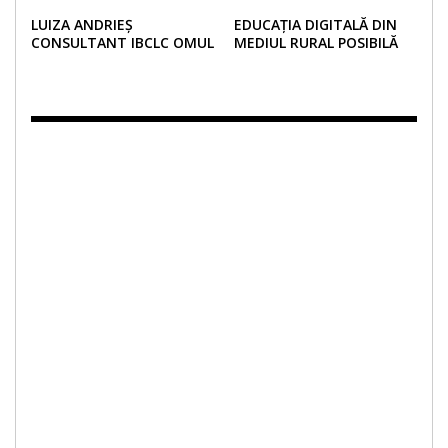
VERDE!
LUIZA ANDRIEȘ
EDUCAȚIA DIGITALĂ DIN
CONSULTANT IBCLC OMUL
MEDIUL RURAL POSIBILĂ
COMUNITĂȚII DE MAME
PRIN ȘCOALA DIN VALIZĂ
DIN SUCEAVA