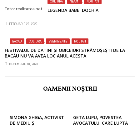
CULTURA
,
NEAMT
,
NOUTĂȚI
Foto: realitatea.net
LEGENDA BABEI DOCHIA
FEBRUARIE 29, 2020
BACAU
,
CULTURA
,
EVENIMENTE
,
NOUTATI
FESTIVALUL DE DATINI ȘI OBICEIURI STRĂMOȘEȘTI DE LA
BACĂU NU VA AVEA LOC ANUL ACESTA
DECEMBRIE 18, 2020
OAMENII NOȘTRII
SIMONA GHIGA, ACTIVIST
GETA LUPU, POVESTEA
DE MEDIU ȘI
AVOCATULUI CARE LUPTĂ
ANTREPRENOR EDUCĂ
PENTRU DREPTURILE
URMĂTOARELE GENERAȚII
MINORILOR DINCOLO DE
ÎN IDEEA UNUI VIITOR
GRANIȚE