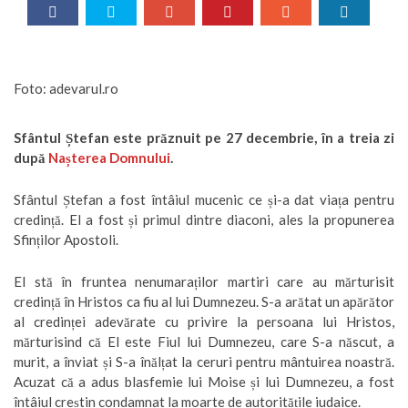
Foto: adevarul.ro
Sfântul Ștefan este prăznuit pe 27 decembrie, în a treia zi
după
Nașterea Domnului
.
Sfântul Ștefan a fost întâiul mucenic ce și-a dat viața pentru
credință. El a fost și primul dintre diaconi, ales la propunerea
Sfinților Apostoli.
El stă în fruntea nenumaraților martiri care au mărturisit
credință în Hristos ca fiu al lui Dumnezeu. S-a arătat un apărător
al credinței adevărate cu privire la persoana lui Hristos,
mărturisind că El este Fiul lui Dumnezeu, care S-a născut, a
murit, a înviat și S-a înălțat la ceruri pentru mântuirea noastră.
Acuzat că a adus blasfemie lui Moise și lui Dumnezeu, a fost
întâiul creștin condamnat la moarte de autoritățile iudaice.