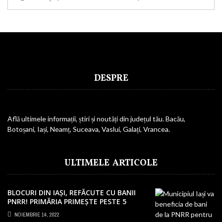
DESPRE
Află ultimele informații, știri și noutăți din județul tău. Bacău,
Botoșani, Iași, Neamț, Suceava, Vaslui, Galați, Vrancea.
ULTIMELE ARTICOLE
BLOCURI DIN IAȘI, REFĂCUTE CU BANII
PNRR! PRIMĂRIA PRIMEȘTE PESTE 5
MILIOANE EURO
NOIEMBRIE 14, 2022