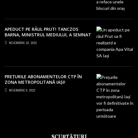
APEDUCT PE RÂUL PRUT! TANCZOS
BARNA, MINISTRUL MEDIULUI, A SEMNAT
PROIECTUL LA IAȘI!
NOIEMBRIE 10, 2022
PREȚURILE ABONAMENTELOR CTP ÎN
ZONA METROPOLITANĂ IAȘI!
NEMULȚUMIRI PENTRU SUMELE URIAȘE
NOIEMBRIE 9, 2022
CERUTE PE BILETE
SCURTĂTURI