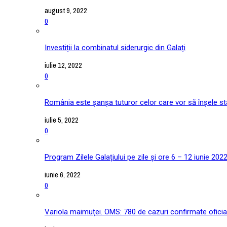
august 9, 2022
0
Investiții la combinatul siderurgic din Galați
iulie 12, 2022
0
România este șanșa tuturor celor care vor să înșele stat
iulie 5, 2022
0
Program Zilele Galațiului pe zile și ore 6 – 12 iunie 202
iunie 6, 2022
0
Variola maimuței. OMS: 780 de cazuri confirmate oficial î