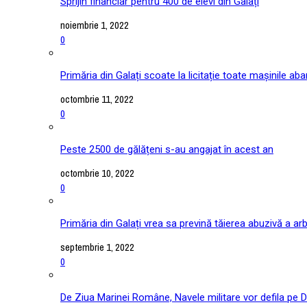
Sprijin financiar pentru 400 de elevi din Galați
noiembrie 1, 2022
0
Primăria din Galați scoate la licitație toate mașinile ab
octombrie 11, 2022
0
Peste 2500 de gălățeni s-au angajat în acest an
octombrie 10, 2022
0
Primăria din Galați vrea sa prevină tăierea abuzivă a arb
septembrie 1, 2022
0
De Ziua Marinei Române, Navele militare vor defila pe D