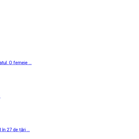
ul. O femeie ...
2
n 27 de țări ...