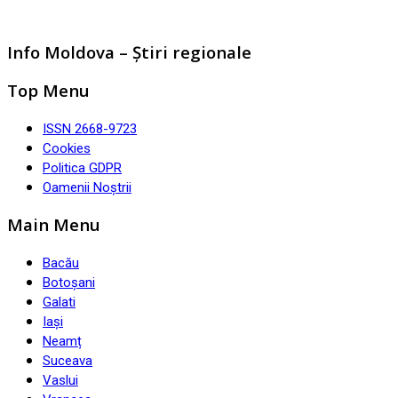
Info Moldova – Știri regionale
Top Menu
ISSN 2668-9723
Cookies
Politica GDPR
Oamenii Noștrii
Main Menu
Bacău
Botoșani
Galati
Iași
Neamț
Suceava
Vaslui