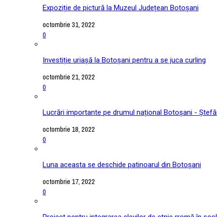
Expoziție de pictură la Muzeul Județean Botoșani
octombrie 31, 2022
0
Investiție uriașă la Botoșani pentru a se juca curling
octombrie 21, 2022
0
Lucrări importante pe drumul național Botoșani - Ștefă
octombrie 18, 2022
0
Luna aceasta se deschide patinoarul din Botoșani
octombrie 17, 2022
0
Proiect pentru integrarea elevilor de etnie rromă în școl