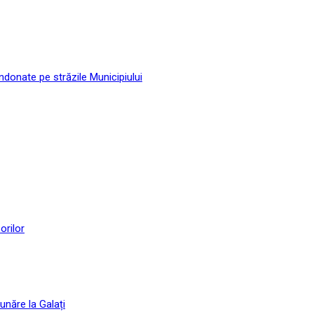
andonate pe străzile Municipiului
orilor
unăre la Galați