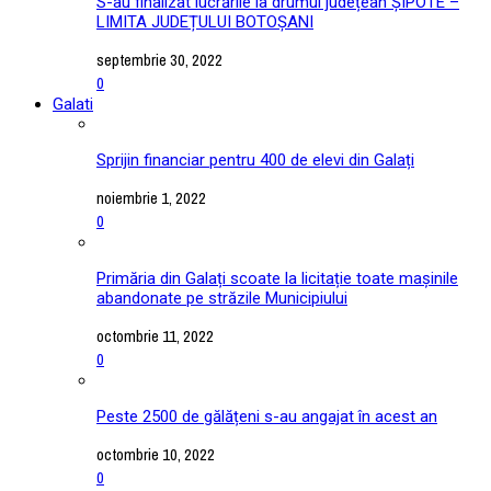
S-au finalizat lucrările la drumul județean ȘIPOTE –
LIMITA JUDEȚULUI BOTOȘANI
septembrie 30, 2022
0
Galati
Sprijin financiar pentru 400 de elevi din Galați
noiembrie 1, 2022
0
Primăria din Galați scoate la licitație toate mașinile
abandonate pe străzile Municipiului
octombrie 11, 2022
0
Peste 2500 de gălățeni s-au angajat în acest an
octombrie 10, 2022
0