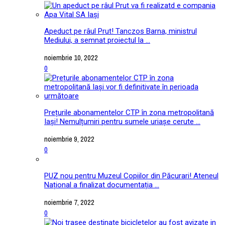
Apeduct pe râul Prut! Tanczos Barna, ministrul
Mediului, a semnat proiectul la ...
noiembrie 10, 2022
0
Prețurile abonamentelor CTP în zona metropolitană
Iași! Nemulțumiri pentru sumele uriașe cerute ...
noiembrie 9, 2022
0
PUZ nou pentru Muzeul Copiilor din Păcurari! Ateneul
Național a finalizat documentația ...
noiembrie 7, 2022
0