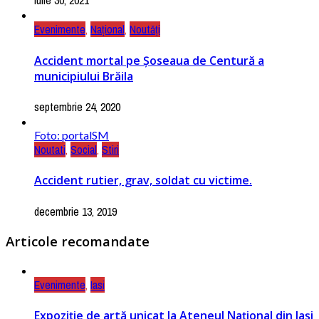
iulie 30, 2021
Evenimente
,
Național
,
Noutăți
Accident mortal pe Șoseaua de Centură a
municipiului Brăila
septembrie 24, 2020
Foto: portalSM
Noutati
,
Social
,
Stiri
Accident rutier, grav, soldat cu victime.
decembrie 13, 2019
Articole recomandate
Evenimente
,
Iasi
Expoziţie de artă unicat la Ateneul Naţional din Iaşi