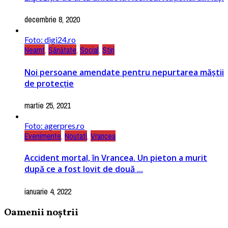
decembrie 8, 2020
Foto: digi24.ro
Neamt
,
Sănătate
,
Social
,
Știri
Noi persoane amendate pentru nepurtarea măștii
de protecție
martie 25, 2021
Foto: agerpres.ro
Evenimente
,
Noutati
,
Vrancea
Accident mortal, în Vrancea. Un pieton a murit
după ce a fost lovit de două ...
ianuarie 4, 2022
Oamenii noștrii