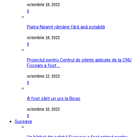
octombrie 18, 2022
0
Piatra Neamț rămâne fără apă potabilă
octombrie 18, 2022
0
Proiectul pentru Centrul de științe aplicate de la CNU
Focșani a fost ...
octombrie 12, 2022
0
A fost zărit un urs la Bicaz
octombrie 10, 2022
0
Suceava
Un bărbat din județul Suceava a fost reținut pentru