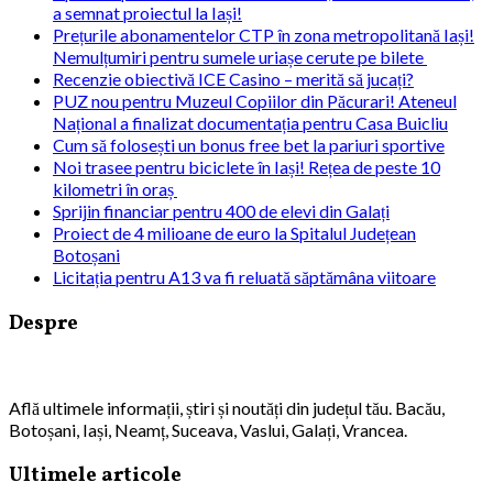
a semnat proiectul la Iași!
Prețurile abonamentelor CTP în zona metropolitană Iași!
Nemulțumiri pentru sumele uriașe cerute pe bilete
Recenzie obiectivă ICE Casino – merită să jucați?
PUZ nou pentru Muzeul Copiilor din Păcurari! Ateneul
Național a finalizat documentația pentru Casa Buicliu
Cum să folosești un bonus free bet la pariuri sportive
Noi trasee pentru biciclete în Iași! Rețea de peste 10
kilometri în oraș
Sprijin financiar pentru 400 de elevi din Galați
Proiect de 4 milioane de euro la Spitalul Județean
Botoșani
Licitația pentru A13 va fi reluată săptămâna viitoare
Despre
Află ultimele informații, știri și noutăți din județul tău. Bacău,
Botoșani, Iași, Neamț, Suceava, Vaslui, Galați, Vrancea.
Ultimele articole