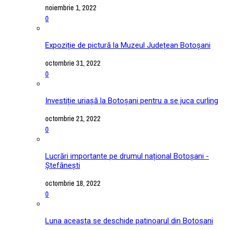
noiembrie 1, 2022
0
Expoziție de pictură la Muzeul Județean Botoșani
octombrie 31, 2022
0
Investiție uriașă la Botoșani pentru a se juca curling
octombrie 21, 2022
0
Lucrări importante pe drumul național Botoșani -
Ștefănești
octombrie 18, 2022
0
Luna aceasta se deschide patinoarul din Botoșani