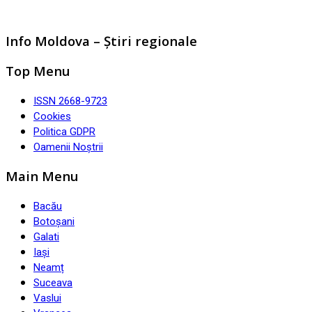
Info Moldova – Știri regionale
Top Menu
ISSN 2668-9723
Cookies
Politica GDPR
Oamenii Noștrii
Main Menu
Bacău
Botoșani
Galati
Iași
Neamț
Suceava
Vaslui