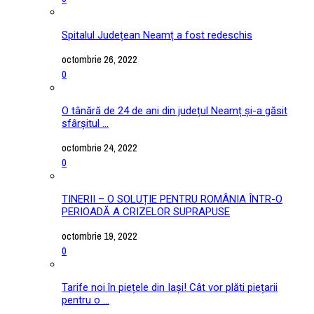
Spitalul Județean Neamț a fost redeschis
octombrie 26, 2022
0
O tânără de 24 de ani din județul Neamț și-a găsit
sfârșitul ...
octombrie 24, 2022
0
TINERII – O SOLUȚIE PENTRU ROMÂNIA ÎNTR-O
PERIOADĂ A CRIZELOR SUPRAPUSE
octombrie 19, 2022
0
Tarife noi în piețele din Iași! Cât vor plăti piețarii
pentru o ...