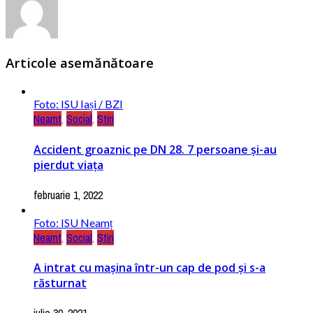
Articole asemănătoare
Foto: ISU Iași / BZI
Neamt
,
Social
,
Știri
Accident groaznic pe DN 28. 7 persoane și-au
pierdut viața
februarie 1, 2022
Foto: ISU Neamț
Neamt
,
Social
,
Știri
A intrat cu maşina într-un cap de pod şi s-a
răsturnat