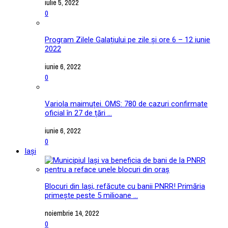
iulie 5, 2022
0
Program Zilele Galațiului pe zile și ore 6 – 12 iunie
2022
iunie 6, 2022
0
Variola maimuței. OMS: 780 de cazuri confirmate
oficial în 27 de țări ...
iunie 6, 2022
0
Iași
Blocuri din Iași, refăcute cu banii PNRR! Primăria
primește peste 5 milioane ...
noiembrie 14, 2022
0