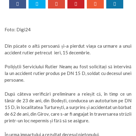
Foto: Digi24
Din păcate o altă persoană și-a pierdut viața ca urmare a unui
accident rutier petrecut ieri, 15 decembrie.
Polițiștii Serviciului Rutier Neamț au fost solicitați să intervină
la un accident rutier produs pe DN 15 D, soldat cu decesul unei
persoane.
După câteva verificări preliminare a reieșit că, în timp ce un
tânăr de 23 de ani, din Bodești, conducea un autoturism pe DN
15 D, în localitatea Turturești, a surprins și accidentat un bărbat
de 62 de ani, din Girov, care s-ar fi angajat în traversarea străzii
printr-un loc nepermis și fără să se asigure.
În urma impactului a rezultat decesul pietonului.