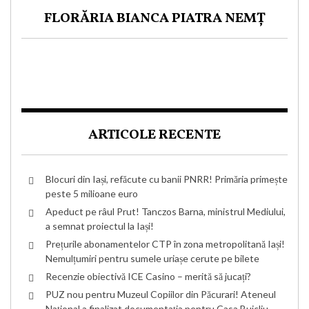
FLORĂRIA BIANCA PIATRA NEMȚ
ARTICOLE RECENTE
Blocuri din Iași, refăcute cu banii PNRR! Primăria primește
peste 5 milioane euro
Apeduct pe râul Prut! Tanczos Barna, ministrul Mediului,
a semnat proiectul la Iași!
Prețurile abonamentelor CTP în zona metropolitană Iași!
Nemulțumiri pentru sumele uriașe cerute pe bilete
Recenzie obiectivă ICE Casino – merită să jucați?
PUZ nou pentru Muzeul Copiilor din Păcurari! Ateneul
Național a finalizat documentația pentru Casa Buicliu