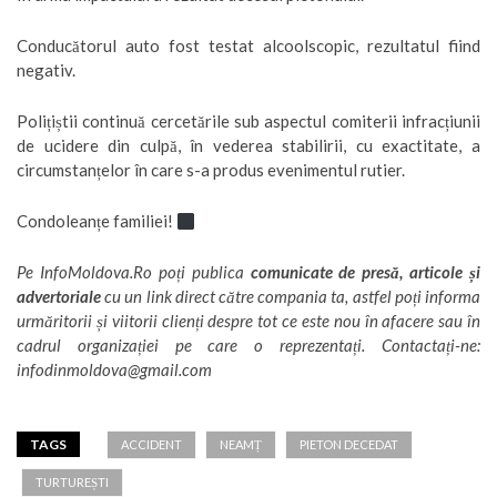
Conducătorul auto fost testat alcoolscopic, rezultatul fiind
negativ.
Polițiștii continuă cercetările sub aspectul comiterii infracțiunii
de ucidere din culpă, în vederea stabilirii, cu exactitate, a
circumstanțelor în care s-a produs evenimentul rutier.
Condoleanțe familiei!
Pe
InfoMoldova.Ro
poți publica
comunicate de presă, articole și
advertoriale
cu un link direct către compania ta, astfel poți informa
urmăritorii și viitorii clienți despre tot ce este nou în afacere sau în
cadrul organizației pe care o reprezentați. Contactați-ne:
infodinmoldova@gmail.com
TAGS
ACCIDENT
NEAMȚ
PIETON DECEDAT
TURTUREȘTI