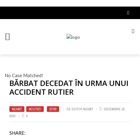
No Case Matched!
BĂRBAT DECEDAT ÎN URMA UNUI
ACCIDENT RUTIER
NEAMT
,
NOUTĂȚI
,
ȘTIRI
DE
EDITOR NEAMT
DECEMBRIE 16,
2020
0
SHARE: