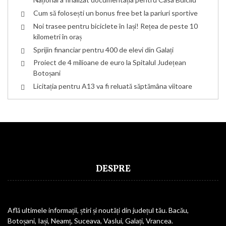
Cum să folosești un bonus free bet la pariuri sportive
Noi trasee pentru biciclete în Iași! Rețea de peste 10
kilometri în oraș
Sprijin financiar pentru 400 de elevi din Galați
Proiect de 4 milioane de euro la Spitalul Județean
Botoșani
Licitația pentru A13 va fi reluată săptămâna viitoare
DESPRE
Află ultimele informații, știri și noutăți din județul tău. Bacău,
Botoșani, Iași, Neamț, Suceava, Vaslui, Galați, Vrancea.