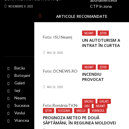
NEMULȚUMIRI PENTRU SUMELE URIAȘE
NOIEMBRIE 9, 2022
CERUTE PE BILETE
ARTICOLE RECOMANDATE
NEAMT
,
ȘTIRI
Foto: ISU Neamț
UN AUTOTURISM A
INTRAT ÎN CURTEA
SCURTĂTURI
UNUI CASE
MAI 18, 2020
NEAMT
,
ȘTIRI
Bacău
Foto: DCNEWS.RO
INCENDIU
Botoșani
PROVOCAT
Galati
INTEȚIONAT LA O
MAI 15, 2020
CASĂ DIN JUDEȚUL
Iași
NEAMȚ
Neamț
BACAU
,
GALATI
,
Foto:RomâniaTV.Net
Suceava
IASI
,
NEAMT
,
ȘTIRI
,
SUCEAVA
,
VASLUI
,
VRANCEA
Vaslui
PROGNOZA METEO PE DOUĂ
Vrancea
SĂPTĂMÂNI, ÎN REGIUNEA MOLDOVEI