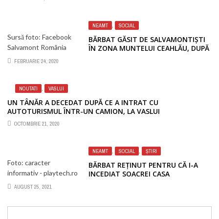
NEAMT
,
SOCIAL
Sursă foto: Facebook
BĂRBAT GĂSIT DE SALVAMONTIȘTI
Salvamont România
ÎN ZONA MUNTELUI CEAHLĂU, DUPĂ
UN APEL AL ACESTUIA LA 112
FEBRUARIE 24, 2020
NOUTATI
,
VASLUI
UN TÂNĂR A DECEDAT DUPĂ CE A INTRAT CU
AUTOTURISMUL ÎNTR-UN CAMION, LA VASLUI
OCTOMBRIE 21, 2020
NEAMT
,
SOCIAL
,
ȘTIRI
Foto: caracter
BĂRBAT REȚINUT PENTRU CĂ I-A
informativ - playtech.ro
INCEDIAT SOACREI CASA
AUGUST 25, 2021