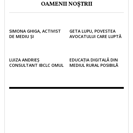
OAMENII NOȘTRII
SIMONA GHIGA, ACTIVIST
GETA LUPU, POVESTEA
DE MEDIU ȘI
AVOCATULUI CARE LUPTĂ
ANTREPRENOR EDUCĂ
PENTRU DREPTURILE
URMĂTOARELE GENERAȚII
MINORILOR DINCOLO DE
ÎN IDEEA UNUI VIITOR
GRANIȚE
VERDE!
LUIZA ANDRIEȘ
EDUCAȚIA DIGITALĂ DIN
CONSULTANT IBCLC OMUL
MEDIUL RURAL POSIBILĂ
COMUNITĂȚII DE MAME
PRIN ȘCOALA DIN VALIZĂ
DIN SUCEAVA