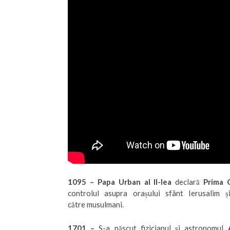
1095
–
Papa Urban al II-lea
declară
Prima 
controlul asupra orașului sfânt Ierusalim 
către musulmani.
1701
–
S-a născut fizicianul şi astronomul