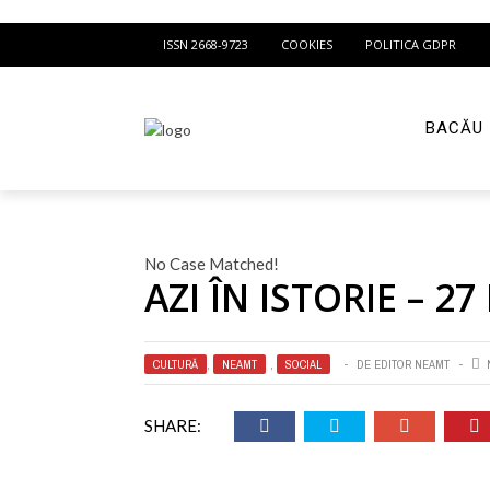
ISSN 2668-9723
COOKIES
POLITICA GDPR
BACĂU
No Case Matched!
AZI ÎN ISTORIE – 2
CULTURĂ
,
NEAMT
,
SOCIAL
DE
EDITOR NEAMT
SHARE: