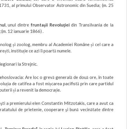
 1731, al primului Observator Astronomic din Suedia; (m. 25
nul
, unul dintre
fruntaşii Revoluţiei
din Transilvania de la
;(m. 12 ianuarie 1866) .
anolog și zoolog, membru al Academiei Române și cel care a
ști, instituție ce azi îi poartă numele.
egionari la Strejnic.
ehoslovacia: Are loc o grevă generală de două ore, în toate
oluția de catifea a fost mișcarea pacifistă prin care partidul
terii și a revenit la democrație.
şti a premierului elen Constantin Mitzotakis, care a avut ca
ratatului de prietenie, cooperare şi bună vecinătate dintre