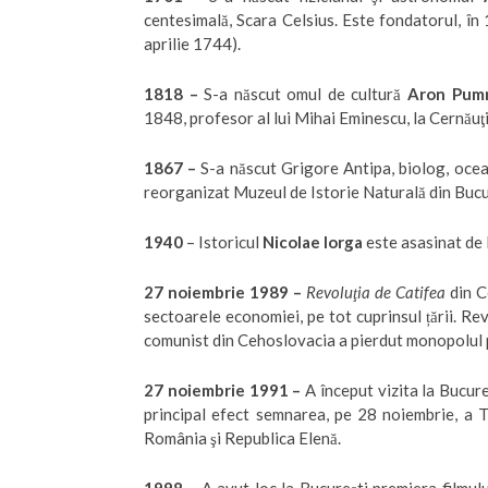
centesimală, Scara Celsius. Este fondatorul, în
aprilie 1744).
1818
–
S-a născut omul de cultură
Aron Pum
1848, profesor al lui Mihai Eminescu, la Cernăuţi
1867
–
S-a născut Grigore Antipa, biolog, oce
reorganizat Muzeul de Istorie Naturală din Bucure
1940
– Istoricul
Nicolae Iorga
este asasinat de l
27 noiembrie 1989
–
Revoluţia de Catifea
din C
sectoarele economiei, pe tot cuprinsul țării. Rev
comunist din Cehoslovacia a pierdut monopolul pu
27 noiembrie 1991
–
A început vizita la Bucure
principal efect semnarea, pe 28 noiembrie, a T
România şi Republica Elenă.