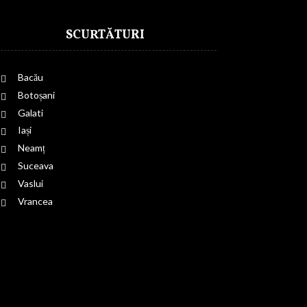
SCURTĂTURI
Bacău
Botoșani
Galati
Iași
Neamț
Suceava
Vaslui
Vrancea