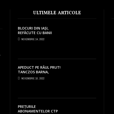
ULTIMELE ARTICOLE
BLOCURI DIN IAȘI,
REFĂCUTE CU BANII
PNRR! PRIMĂRIA
NOIEMBRIE 14, 2022
PRIMEȘTE PESTE 5
MILIOANE EURO
APEDUCT PE RÂUL PRUT!
TANCZOS BARNA,
MINISTRUL MEDIULUI, A
NOIEMBRIE 10, 2022
SEMNAT PROIECTUL LA
IAȘI!
PREȚURILE
ABONAMENTELOR CTP