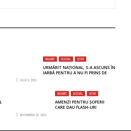
NEAMT
,
SOCIAL
,
ȘTIRI
Foto: tion.ro
URMĂRIT NAȚIONAL, S-A ASCUNS ÎN
IARBĂ PENTRU A NU FI PRINS DE
POLIȚIȘTI
IULIE 5, 2021
NEAMT
,
SOCIAL
,
ȘTIRI
Foto: mergebrici.ro
L
AMENZI PENTRU ȘOFERII
CARE DAU FLASH-URI
NOIEMBRIE 22, 2021