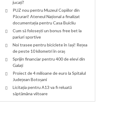
jucați?
PUZ nou pentru Muzeul Copiilor din
Păcurari! Ateneul Național a finalizat
documentația pentru Casa Buicliu
Cum să folosești un bonus free bet la
pariuri sportive
Noi trasee pentru biciclete în Iași! Rețea
de peste 10 kilometri în oraș
Sprijin financiar pentru 400 de elevi din
Galați
Proiect de 4 milioane de euro la Spitalul
Județean Botoșani
Licitația pentru A13 va fi reluată
săptămâna viitoare