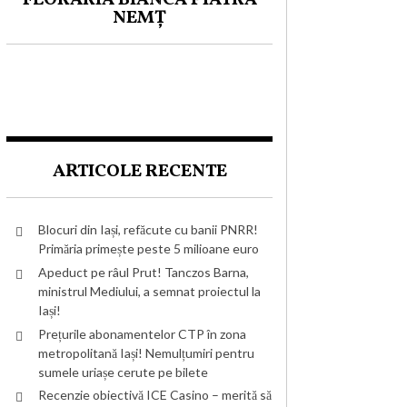
NEMȚ
ARTICOLE RECENTE
Blocuri din Iași, refăcute cu banii PNRR!
Primăria primește peste 5 milioane euro
Apeduct pe râul Prut! Tanczos Barna,
ministrul Mediului, a semnat proiectul la
Iași!
Prețurile abonamentelor CTP în zona
metropolitană Iași! Nemulțumiri pentru
sumele uriașe cerute pe bilete
Recenzie obiectivă ICE Casino – merită să