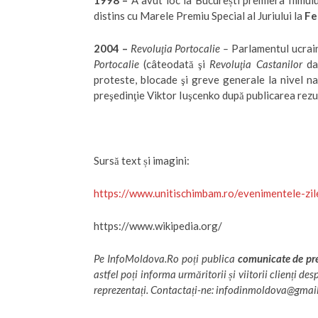
1998
–
A avut loc la București premiera filmul
distins cu Marele Premiu Special al Juriului la
Fe
2004
–
Revoluţia Portocalie –
Parlamentul ucraine
Portocalie
(câteodată şi
Revoluţia Castanilor
dat
proteste, blocade şi greve generale la nivel naţ
preşedinţie Viktor Iuşcenko după publicarea rezu
Sursă text și imagini:
https://www.unitischimbam.ro/evenimentele-zil
https://www.wikipedia.org/
Pe
InfoMoldova.Ro
poți publica
comunicate de pres
astfel poți informa urmăritorii și viitorii clienți de
reprezentați. Contactați-ne: infodinmoldova@gmai