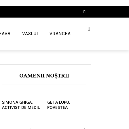
EAVA
VASLUI
VRANCEA
OAMENII NOȘTRII
SIMONA GHIGA,
GETA LUPU,
ACTIVIST DE MEDIU
POVESTEA
ȘI ANTREPRENOR
AVOCATULUI CARE
EDUCĂ
LUPTĂ PENTRU
URMĂTOARELE
DREPTURILE
GENERAȚII ÎN IDEEA
MINORILOR