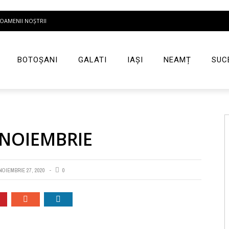
OAMENII NOȘTRII
BOTOȘANI
GALATI
IAȘI
NEAMȚ
SUC
7 NOIEMBRIE
NOIEMBRIE 27, 2020
0