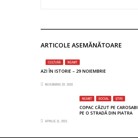
ARTICOLE ASEMĂNĂTOARE
CULTURĂ
,
NEAMT
AZI ÎN ISTORIE – 29 NOIEMBRIE
NOIEMBRIE 29, 2020
NEAMT
,
SOCIAL
,
ȘTIRI
Foto: Mircea Albu
COPAC CĂZUT PE CAROSABI
PE O STRADĂ DIN PIATRA
NEAMȚ
APRILIE 11, 2021