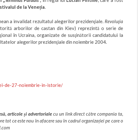
ui
„
Terminus Paradis
“,
în regia lui
Lucian Pintilie
, care a fost
stivalul de la Veneția
.
an a invalidat rezultatul alegerilor prezidenţiale.
Revoluţia
orită arborilor de castan din Kiev) reprezintă o serie de
ional în Ucraina, organizate de susţinătorii candidatului la
ltatelor alegerilor prezidenţiale din noiembrie 2004.
ei-de-27-noiembrie-in-istorie/
ă, articole și advertoriale
cu un link direct către compania ta,
spre tot ce este nou în afacere sau în cadrul organizației pe care o
l.com