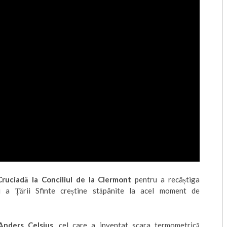
Cruciadă
la
Conciliul de la Clermont
pentru a recâștiga
și a Țării Sfinte creștine stăpânite la acel moment de
Anders Celsius
, cel care a inventat scara termometrică