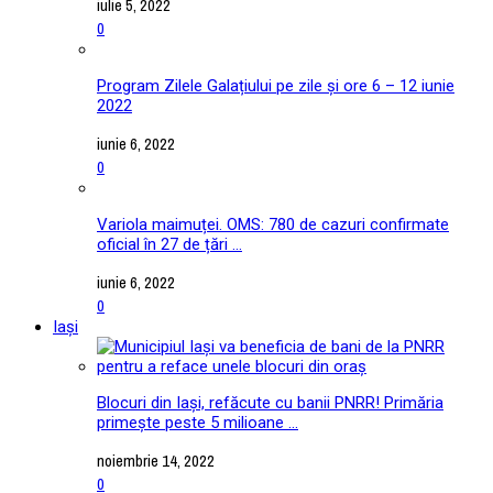
iulie 5, 2022
0
Program Zilele Galațiului pe zile și ore 6 – 12 iunie
2022
iunie 6, 2022
0
Variola maimuței. OMS: 780 de cazuri confirmate
oficial în 27 de țări ...
iunie 6, 2022
0
Iași
Blocuri din Iași, refăcute cu banii PNRR! Primăria
primește peste 5 milioane ...
noiembrie 14, 2022
0