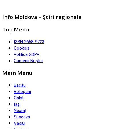
Info Moldova – Știri regionale
Top Menu
ISSN 2668-9723
Cookies
Politica GDPR
Oamenii Noștrii
Main Menu
Bacău
Botoșani
Galati
Iași
Neamț
Suceava
Vaslui