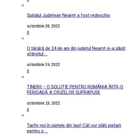
Spitalul Județean Neamț a fost redeschis
octombrie 26, 2022
0
O tânără de 24 de ani din județul Neamț și-a găsit
sfârșitul ...
octombrie 24, 2022
0
TINERII – O SOLUȚIE PENTRU ROMÂNIA ÎNTR-O
PERIOADĂ A CRIZELOR SUPRAPUSE
octombrie 19, 2022
0
Tarife noi în piețele din Iași! Cât vor plăti piețarii
pentru o ...