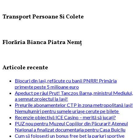
Transport Persoane Si Colete
Florăria Bianca Piatra Nemț
Articole recente
Blocuri din Iași, refăcute cu banii PNRR! Primăria
primește peste 5 milioane euro
Apeduct pe râul Prut! Tanczos Barna, ministrul Mediului,
a semnat proiectul la Iași!
Prețurile abonamentelor CTP în zona metropolitană Iași!
Nemulțumiri pentru sumele uriașe cerute pe bilete
Recenzie obiectivă ICE Casino – merită să jucați?
PUZ nou pentru Muzeul Copiilor din Păcurari! Ateneul
Național a finalizat documentația pentru Casa Buicliu
Cum să folosești un bonus free bet la pariuri sportive