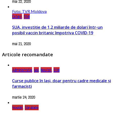
mai 22, 2020
Foto: TVR Moldova
Extern
,
Știri
SUA, investiție de 1,2 miliarde de dolari într-un
posibil vaccin britanic împotriva COVID-19
mai 21, 2020
Articole recomandate
Administratie
,
Iasi
,
Noutati
,
Stiri
Curse publice în Iași, doar pentru cadre medicale și
farmaciști
martie 24, 2020
Noutăți
,
Sănătate