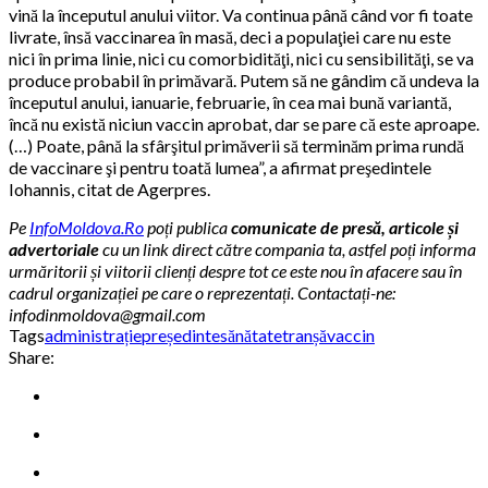
vină la începutul anului viitor. Va continua până când vor fi toate
livrate, însă vaccinarea în masă, deci a populaţiei care nu este
nici în prima linie, nici cu comorbidităţi, nici cu sensibilităţi, se va
produce probabil în primăvară. Putem să ne gândim că undeva la
începutul anului, ianuarie, februarie, în cea mai bună variantă,
încă nu există niciun vaccin aprobat, dar se pare că este aproape.
(…) Poate, până la sfârşitul primăverii să terminăm prima rundă
de vaccinare şi pentru toată lumea”, a afirmat preşedintele
Iohannis, citat de Agerpres.
Pe
InfoMoldova.Ro
poți publica
comunicate de presă, articole și
advertoriale
cu un link direct către compania ta, astfel poți informa
urmăritorii și viitorii clienți despre tot ce este nou în afacere sau în
cadrul organizației pe care o reprezentați. Contactați-ne:
infodinmoldova@gmail.com
Tags
administrație
președinte
sănătate
tranșă
vaccin
Share: