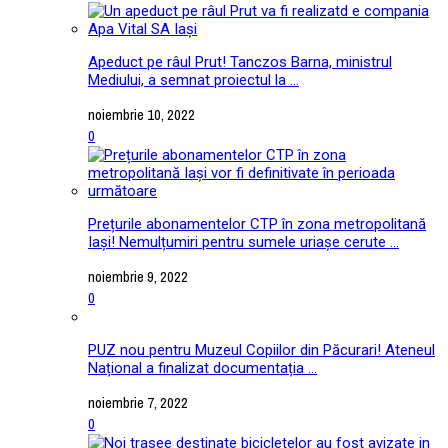
Apeduct pe râul Prut! Tanczos Barna, ministrul
Mediului, a semnat proiectul la ...
noiembrie 10, 2022
0
Prețurile abonamentelor CTP în zona metropolitană
Iași! Nemulțumiri pentru sumele uriașe cerute ...
noiembrie 9, 2022
0
PUZ nou pentru Muzeul Copiilor din Păcurari! Ateneul
Național a finalizat documentația ...
noiembrie 7, 2022
0