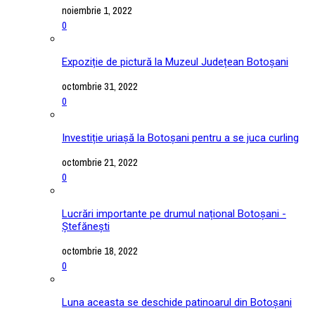
noiembrie 1, 2022
0
Expoziție de pictură la Muzeul Județean Botoșani
octombrie 31, 2022
0
Investiție uriașă la Botoșani pentru a se juca curling
octombrie 21, 2022
0
Lucrări importante pe drumul național Botoșani -
Ștefănești
octombrie 18, 2022
0
Luna aceasta se deschide patinoarul din Botoșani