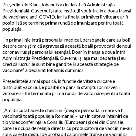
Preşedintele Klaus Iohannis a declarat că Administraţia
Prezidenţială, Guvernul şi alte instituţii vor intra în a doua tranşă
de vaccinare anti-COVID, iar la finalul primăverii viitoare ar fi
posibil să se termine prima rundă de imunizare pentru toată
populaţia.
„În prima linie intră personalul medical, persoanele care au boli
despre care ştim că agravează această boală provocată de noul
coronavirus şi personalul esenţial. Doar în tranşa a doua intră
Administraţia Prezidenţială, Guvernul şi aşa mai departe şi eu
cred că lucrurile sunt bine gândite în această strategie de
vaccinare”, a declarat Iohannis duminică.
Președintele a mai spus că, în funcție de viteza cu care e
distribuit vaccinul, e posibil ca până la sfârşitul primăverii
viitoare să fie terminată prima rundă de vaccinare pentru toată
populaţia.
„Am discutat aceste chestiuni (despre perioada în care va fi
vaccinată toată populaţia României – n.r.) în câteva întâlniri de
tip videoconferinţă la Consiliu (European) şi cei din Comisie,
care se ocupă de relaţia directă cu producătorii de vaccin, ne-au
spus că este destul de probabil ca primele tranşe de vaccin să