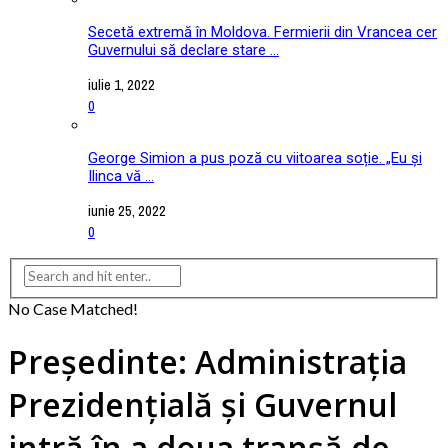
Secetă extremă în Moldova. Fermierii din Vrancea cer
Guvernului să declare stare ...
iulie 1, 2022
0
George Simion a pus poză cu viitoarea soție. „Eu și
Ilinca vă ...
iunie 25, 2022
0
No Case Matched!
Președinte: Administrația
Prezidențială și Guvernul
intră în a doua tranșă de