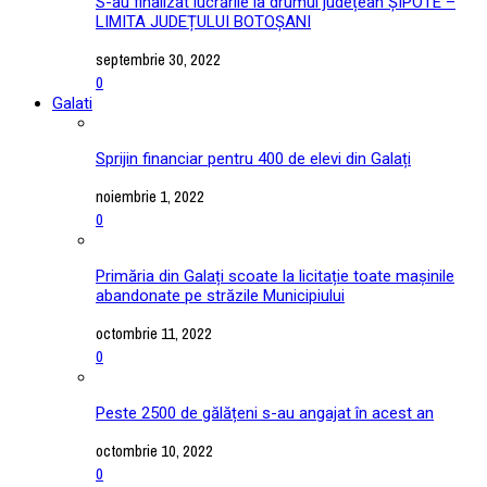
S-au finalizat lucrările la drumul județean ȘIPOTE –
LIMITA JUDEȚULUI BOTOȘANI
septembrie 30, 2022
0
Galati
Sprijin financiar pentru 400 de elevi din Galați
noiembrie 1, 2022
0
Primăria din Galați scoate la licitație toate mașinile
abandonate pe străzile Municipiului
octombrie 11, 2022
0
Peste 2500 de gălățeni s-au angajat în acest an
octombrie 10, 2022
0