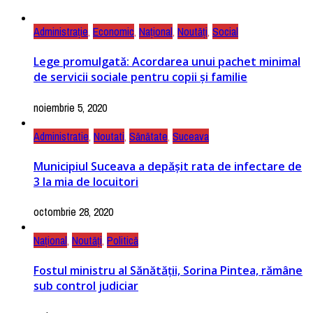
Administrație
,
Economic
,
Național
,
Noutăți
,
Social
Lege promulgată: Acordarea unui pachet minimal
de servicii sociale pentru copii și familie
noiembrie 5, 2020
Administratie
,
Noutati
,
Sănătate
,
Suceava
Municipiul Suceava a depășit rata de infectare de
3 la mia de locuitori
octombrie 28, 2020
Național
,
Noutăți
,
Politică
Fostul ministru al Sănătății, Sorina Pintea, rămâne
sub control judiciar