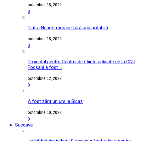
octombrie 18, 2022
0
Piatra Neamț rămâne fără apă potabilă
octombrie 18, 2022
0
Proiectul pentru Centrul de științe aplicate de la CNU
Focșani a fost ...
octombrie 12, 2022
0
A fost zărit un urs la Bicaz
octombrie 10, 2022
0
Suceava
Un bărbat din județul Suceava a fost reținut pentru