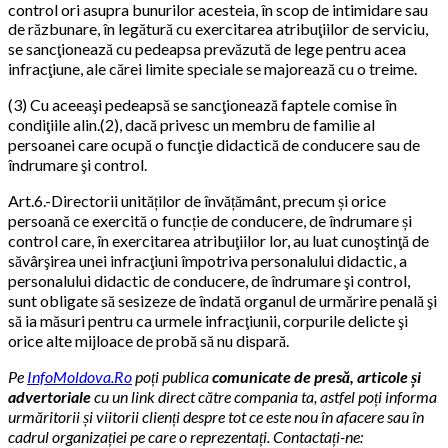
control ori asupra bunurilor acesteia, în scop de intimidare sau
de răzbunare, în legătură cu exercitarea atribuţiilor de serviciu,
se sancţionează cu pedeapsa prevăzută de lege pentru acea
infracţiune, ale cărei limite speciale se majorează cu o treime.
(3) Cu aceeaşi pedeapsă se sancţionează faptele comise în
condiţiile alin.(2), dacă privesc un membru de familie al
persoanei care ocupă o funcţie didactică de conducere sau de
îndrumare şi control.
Art.6.-Directorii unităților de învățământ, precum și orice
persoană ce exercită o funcție de conducere, de îndrumare și
control care, în exercitarea atribuţiilor lor, au luat cunoştinţă de
săvârşirea unei infracţiuni împotriva personalului didactic, a
personalului didactic de conducere, de îndrumare şi control,
sunt obligate să sesizeze de îndată organul de urmărire penală şi
să ia măsuri pentru ca urmele infracţiunii, corpurile delicte şi
orice alte mijloace de probă să nu dispară.
Pe
InfoMoldova.Ro
poți publica
comunicate de presă, articole și
advertoriale
cu un link direct către compania ta, astfel poți informa
urmăritorii și viitorii clienți despre tot ce este nou în afacere sau în
cadrul organizației pe care o reprezentați. Contactați-ne: