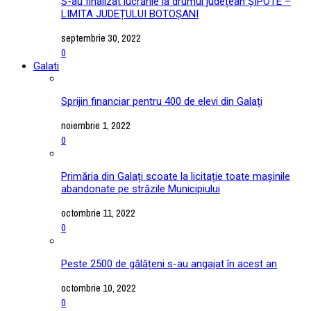
S-au finalizat lucrările la drumul județean ȘIPOTE –
LIMITA JUDEȚULUI BOTOȘANI
septembrie 30, 2022
0
Galati
Sprijin financiar pentru 400 de elevi din Galați
noiembrie 1, 2022
0
Primăria din Galați scoate la licitație toate mașinile
abandonate pe străzile Municipiului
octombrie 11, 2022
0
Peste 2500 de gălățeni s-au angajat în acest an
octombrie 10, 2022
0