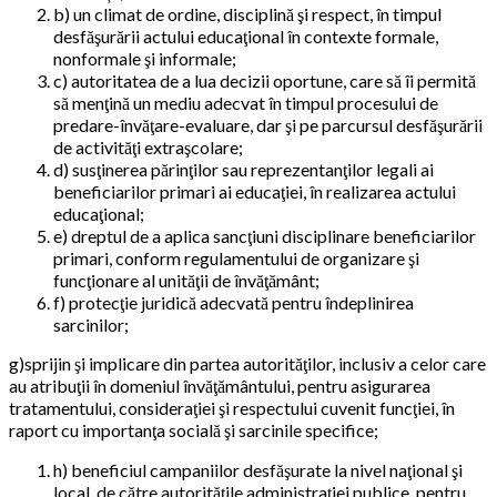
b) un climat de ordine, disciplină şi respect, în timpul
desfăşurării actului educaţional în contexte formale,
nonformale şi informale;
c) autoritatea de a lua decizii oportune, care să îi permită
să menţină un mediu adecvat în timpul procesului de
predare-învăţare-evaluare, dar şi pe parcursul desfăşurării
de activităţi extraşcolare;
d) susţinerea părinţilor sau reprezentanţilor legali ai
beneficiarilor primari ai educaţiei, în realizarea actului
educaţional;
e) dreptul de a aplica sancţiuni disciplinare beneficiarilor
primari, conform regulamentului de organizare şi
funcţionare al unităţii de învăţământ;
f) protecţie juridică adecvată pentru îndeplinirea
sarcinilor;
g)sprijin şi implicare din partea autorităţilor, inclusiv a celor care
au atribuţii în domeniul învăţământului, pentru asigurarea
tratamentului, consideraţiei şi respectului cuvenit funcţiei, în
raport cu importanţa socială şi sarcinile specifice;
h) beneficiul campaniilor desfăşurate la nivel naţional şi
local, de către autorităţile administraţiei publice, pentru