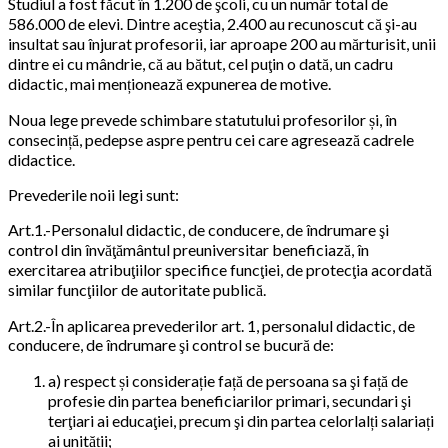
Studiul a fost făcut în 1.200 de şcoli, cu un număr total de
586.000 de elevi. Dintre aceştia, 2.400 au recunoscut că şi-au
insultat sau înjurat profesorii, iar aproape 200 au mărturisit, unii
dintre ei cu mândrie, că au bătut, cel puţin o dată, un cadru
didactic, mai menționează expunerea de motive.
Noua lege prevede schimbare statutului profesorilor și, în
consecință, pedepse aspre pentru cei care agresează cadrele
didactice.
Prevederile noii legi sunt:
Art.1.-Personalul didactic, de conducere, de îndrumare şi
control din învăţământul preuniversitar beneficiază, în
exercitarea atribuţiilor specifice funcţiei, de protecţia acordată
similar funcţiilor de autoritate publică.
Art.2.-În aplicarea prevederilor art. 1, personalul didactic, de
conducere, de îndrumare şi control se bucură de:
a) respect și considerație față de persoana sa şi față de
profesie din partea beneficiarilor primari, secundari şi
terţiari ai educaţiei, precum şi din partea celorlalți salariați
ai unității;