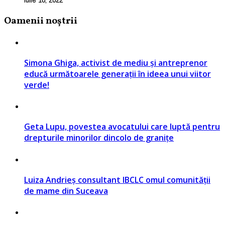
Oamenii noștrii
Simona Ghiga, activist de mediu și antreprenor
educă următoarele generații în ideea unui viitor
verde!
Geta Lupu, povestea avocatului care luptă pentru
drepturile minorilor dincolo de granițe
Luiza Andrieș consultant IBCLC omul comunității
de mame din Suceava