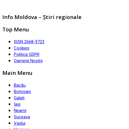
Info Moldova – Știri regionale
Top Menu
ISSN 2668-9723
Cookies
Politica GDPR
Oamenii Noștrii
Main Menu
Bacău
Botoșani
Galati
Iași
Neamț
Suceava
Vaslui