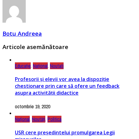
Botu Andreea
Articole asemănătoare
Educație
,
Național
,
Noutati
Profesorii și elevii vor avea la dispoziție
chestionare prin care să ofere un feedback
asupra activității didactice
octombrie 19, 2020
Național
,
Noutăți
,
Politică
USR cere președintelui promulgarea Legii