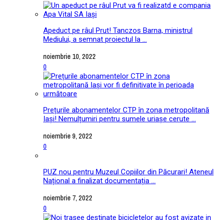
Apeduct pe râul Prut! Tanczos Barna, ministrul
Mediului, a semnat proiectul la ...
noiembrie 10, 2022
0
Prețurile abonamentelor CTP în zona metropolitană
Iași! Nemulțumiri pentru sumele uriașe cerute ...
noiembrie 9, 2022
0
PUZ nou pentru Muzeul Copiilor din Păcurari! Ateneul
Național a finalizat documentația ...
noiembrie 7, 2022
0