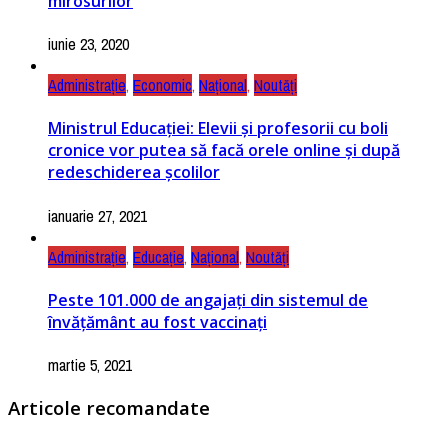
mirosurilor
iunie 23, 2020
Administrație
,
Economic
,
Național
,
Noutăți
Ministrul Educației: Elevii și profesorii cu boli
cronice vor putea să facă orele online și după
redeschiderea școlilor
ianuarie 27, 2021
Administrație
,
Educație
,
Național
,
Noutăți
Peste 101.000 de angajați din sistemul de
învățământ au fost vaccinați
martie 5, 2021
Articole recomandate