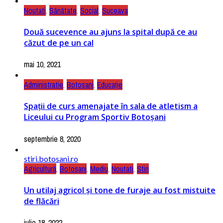
Noutati
,
Sănătate
,
Social
,
Suceava
Două sucevence au ajuns la spital după ce au
căzut de pe un cal
mai 10, 2021
Administratie
,
Botosani
,
Educație
Spații de curs amenajate în sala de atletism a
Liceului cu Program Sportiv Botoșani
septembrie 8, 2020
stiri.botosani.ro
Agricultură
,
Botosani
,
Mediu
,
Noutati
,
Stiri
Un utilaj agricol și tone de furaje au fost mistuite
de flăcări
iulie 18, 2022