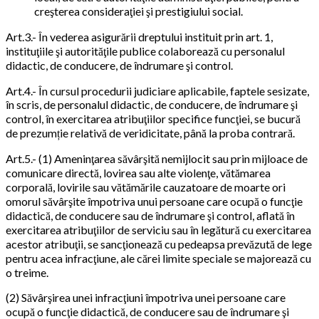
creşterea consideraţiei şi prestigiului social.
Art.3.- În vederea asigurării dreptului instituit prin art. 1,
instituţiile şi autorităţile publice colaborează cu personalul
didactic, de conducere, de îndrumare şi control.
Art.4.- În cursul procedurii judiciare aplicabile, faptele sesizate,
în scris, de personalul didactic, de conducere, de îndrumare şi
control, în exercitarea atribuţiilor specifice funcţiei, se bucură
de prezumție relativă de veridicitate, până la proba contrară.
Art.5.- (1) Ameninţarea săvârşită nemijlocit sau prin mijloace de
comunicare directă, lovirea sau alte violenţe, vătămarea
corporală, lovirile sau vătămările cauzatoare de moarte ori
omorul săvârşite împotriva unui persoane care ocupă o funcţie
didactică, de conducere sau de îndrumare şi control, aflată în
exercitarea atribuţiilor de serviciu sau în legătură cu exercitarea
acestor atribuţii, se sancţionează cu pedeapsa prevăzută de lege
pentru acea infracţiune, ale cărei limite speciale se majorează cu
o treime.
(2) Săvârşirea unei infracţiuni împotriva unei persoane care
ocupă o funcţie didactică, de conducere sau de îndrumare şi