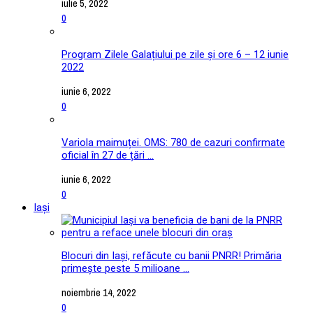
iulie 5, 2022
0
Program Zilele Galațiului pe zile și ore 6 – 12 iunie
2022
iunie 6, 2022
0
Variola maimuței. OMS: 780 de cazuri confirmate
oficial în 27 de țări ...
iunie 6, 2022
0
Iași
Blocuri din Iași, refăcute cu banii PNRR! Primăria
primește peste 5 milioane ...
noiembrie 14, 2022
0