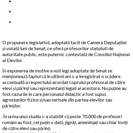
O propunere legislativă, adoptată tacit de Camera Deputaților
și votată luni de Senat, ce oferă profesorilor statututl de
autoritate public, este puternic contestată de Consiliul Național
al Elevilor.
În expunerea de motive a noii legi adoptate de Senat se
menționează faptul că în ultimii ani s-a înregistrat o scădere
accentuată a respectului acordat coprului profesoral de către
elevi și părinți sau reprezentanți legali ai acestora. Nu puține au
fost cazurile în care personalul didactic a fost supus
agresiunilor fizice și/sau verbale din partea elevilor sau
părinților.
.În urma unui studiu s-a stabilit că peste 70.000 de profesori
români au fost, cel puțin o dată, jigniți, amenințați sau chiar loviți
de către elevi sau părinți.