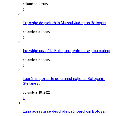
noiembrie 1, 2022
0
Expoziție de pictură la Muzeul Județean Botoșani
octombrie 31, 2022
0
Investiție uriașă la Botoșani pentru a se juca curling
octombrie 21, 2022
0
Lucrări importante pe drumul național Botoșani -
Ștefănești
octombrie 18, 2022
0
Luna aceasta se deschide patinoarul din Botoșani