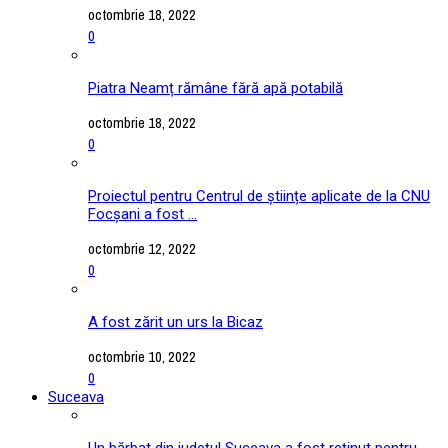
octombrie 18, 2022
0
Piatra Neamț rămâne fără apă potabilă
octombrie 18, 2022
0
Proiectul pentru Centrul de științe aplicate de la CNU
Focșani a fost ...
octombrie 12, 2022
0
A fost zărit un urs la Bicaz
octombrie 10, 2022
0
Suceava
Un bărbat din județul Suceava a fost reținut pentru