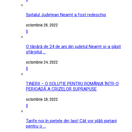
Spitalul Județean Neamț a fost redeschis
octombrie 26, 2022
0
O tânără de 24 de ani din județul Neamț și-a găsit
sfârșitul ...
octombrie 24, 2022
0
TINERII – O SOLUȚIE PENTRU ROMÂNIA ÎNTR-O
PERIOADĂ A CRIZELOR SUPRAPUSE
octombrie 19, 2022
0
Tarife noi în piețele din Iași! Cât vor plăti piețarii
pentru o ...