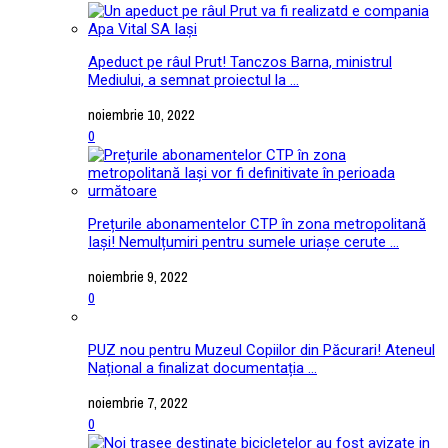
Apeduct pe râul Prut! Tanczos Barna, ministrul
Mediului, a semnat proiectul la ...
noiembrie 10, 2022
0
Prețurile abonamentelor CTP în zona metropolitană
Iași! Nemulțumiri pentru sumele uriașe cerute ...
noiembrie 9, 2022
0
PUZ nou pentru Muzeul Copiilor din Păcurari! Ateneul
Național a finalizat documentația ...
noiembrie 7, 2022
0