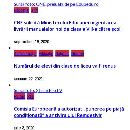
Sursă foto: CNE, preluată de pe Edupedu.ro
Educație
,
Știri
CNE solicită Ministerului Educației urgentarea
livrării manualelor noi de clasa a VIII-a către școli
septembrie 18, 2020
Administrație
,
Educație
,
Național
,
Noutăți
Numărul de elevi din clase de liceu va fi redus
ianuarie 22, 2021
Sursă foto: Știrile ProTV
Extern
,
Știri
Comisia Europeană a autorizat „punerea pe piață
condiţionată” a antiviralului Remdesivir
iulie 3, 2020