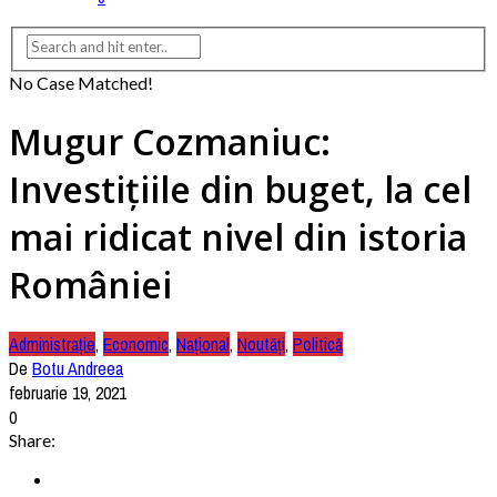
No Case Matched!
Mugur Cozmaniuc:
Investițiile din buget, la cel
mai ridicat nivel din istoria
României
Administrație
,
Economic
,
Național
,
Noutăți
,
Politică
De
Botu Andreea
februarie 19, 2021
0
Share: