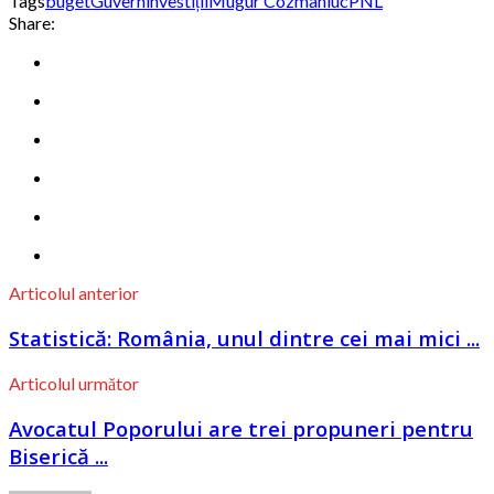
Tags
buget
Guvern
investiții
Mugur Cozmaniuc
PNL
Share:
Articolul anterior
Statistică: România, unul dintre cei mai mici ...
Articolul următor
Avocatul Poporului are trei propuneri pentru
Biserică ...