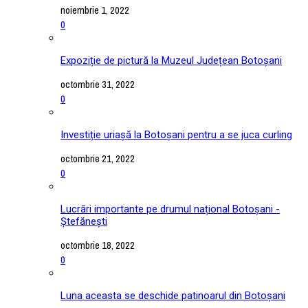
noiembrie 1, 2022
0
Expoziție de pictură la Muzeul Județean Botoșani
octombrie 31, 2022
0
Investiție uriașă la Botoșani pentru a se juca curling
octombrie 21, 2022
0
Lucrări importante pe drumul național Botoșani -
Ștefănești
octombrie 18, 2022
0
Luna aceasta se deschide patinoarul din Botoșani