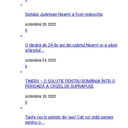
Spitalul Județean Neamț a fost redeschis
octombrie 26, 2022
0
O tânără de 24 de ani din județul Neamț și-a găsit
sfârșitul ...
octombrie 24, 2022
0
TINERII – O SOLUȚIE PENTRU ROMÂNIA ÎNTR-O
PERIOADĂ A CRIZELOR SUPRAPUSE
octombrie 19, 2022
0
Tarife noi în piețele din Iași! Cât vor plăti piețarii
pentru o ...