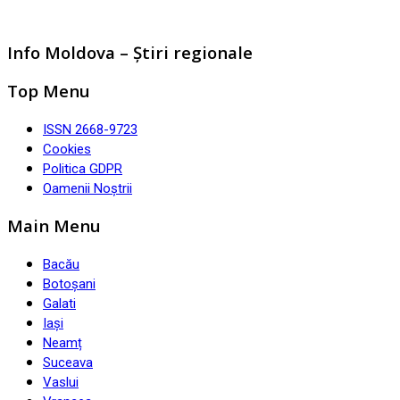
Info Moldova – Știri regionale
Top Menu
ISSN 2668-9723
Cookies
Politica GDPR
Oamenii Noștrii
Main Menu
Bacău
Botoșani
Galati
Iași
Neamț
Suceava
Vaslui