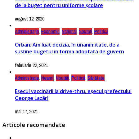
de la buget pentru uniforme școlare
august 12, 2020
Administrație
,
Economic
,
Național
,
Noutăți
,
Politică
Orban: Am luat decizia, în unanimitate, de a
susține bugetul în forma adoptată de guvern
februarie 22, 2021
Administrație
,
Neamt
,
Noutăți
,
Politică
,
Sănătate
Eșecul vaccinării la drive-thru, eșecul prefectului
George Lazăr!
mai 17, 2021
Articole recomandate