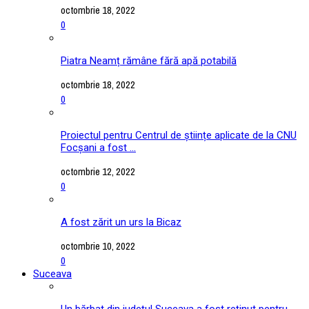
octombrie 18, 2022
0
Piatra Neamț rămâne fără apă potabilă
octombrie 18, 2022
0
Proiectul pentru Centrul de științe aplicate de la CNU
Focșani a fost ...
octombrie 12, 2022
0
A fost zărit un urs la Bicaz
octombrie 10, 2022
0
Suceava
Un bărbat din județul Suceava a fost reținut pentru