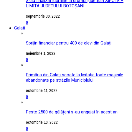
S-au finalizat lucrările la drumul județean ȘIPOTE –
LIMITA JUDEȚULUI BOTOȘANI
septembrie 30, 2022
0
Galati
Sprijin financiar pentru 400 de elevi din Galați
noiembrie 1, 2022
0
Primăria din Galați scoate la licitație toate mașinile
abandonate pe străzile Municipiului
octombrie 11, 2022
0
Peste 2500 de gălățeni s-au angajat în acest an
octombrie 10, 2022
0