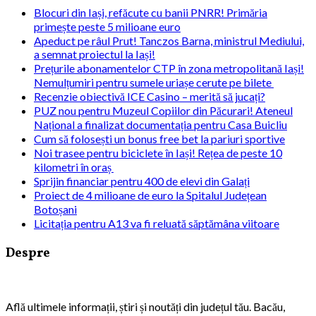
Blocuri din Iași, refăcute cu banii PNRR! Primăria
primește peste 5 milioane euro
Apeduct pe râul Prut! Tanczos Barna, ministrul Mediului,
a semnat proiectul la Iași!
Prețurile abonamentelor CTP în zona metropolitană Iași!
Nemulțumiri pentru sumele uriașe cerute pe bilete
Recenzie obiectivă ICE Casino – merită să jucați?
PUZ nou pentru Muzeul Copiilor din Păcurari! Ateneul
Național a finalizat documentația pentru Casa Buicliu
Cum să folosești un bonus free bet la pariuri sportive
Noi trasee pentru biciclete în Iași! Rețea de peste 10
kilometri în oraș
Sprijin financiar pentru 400 de elevi din Galați
Proiect de 4 milioane de euro la Spitalul Județean
Botoșani
Licitația pentru A13 va fi reluată săptămâna viitoare
Despre
Află ultimele informații, știri și noutăți din județul tău. Bacău,