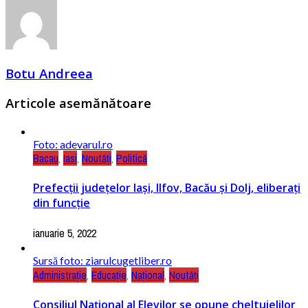
Botu Andreea
Articole asemănătoare
Foto: adevarul.ro
Bacau
,
Iasi
,
Noutăți
,
Politică
Prefecţii judeţelor Iaşi, Ilfov, Bacău şi Dolj, eliberaţi
din funcţie
ianuarie 5, 2022
Sursă foto: ziarulcugetliber.ro
Administrație
,
Educație
,
Național
,
Noutăți
Consiliul Național al Elevilor se opune cheltuielilor