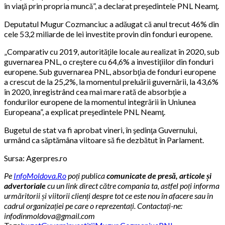
în viaţă prin propria muncă”, a declarat preşedintele PNL Neamţ.
Deputatul Mugur Cozmanciuc a adăugat că anul trecut 46% din
cele 53,2 miliarde de lei investite provin din fonduri europene.
„Comparativ cu 2019, autorităţile locale au realizat în 2020, sub
guvernarea PNL, o creştere cu 64,6% a investiţiilor din fonduri
europene. Sub guvernarea PNL, absorbţia de fonduri europene
a crescut de la 25,2%, la momentul preluării guvernării, la 43,6%
în 2020, înregistrând cea mai mare rată de absorbţie a
fondurilor europene de la momentul integrării în Uniunea
Europeana”, a explicat preşedintele PNL Neamţ.
Bugetul de stat va fi aprobat vineri, în şedinţa Guvernului,
urmând ca săptămâna viitoare să fie dezbătut în Parlament.
Sursa: Agerpres.ro
Pe
InfoMoldova.Ro
poți publica
comunicate de presă, articole și
advertoriale
cu un link direct către compania ta, astfel poți informa
urmăritorii și viitorii clienți despre tot ce este nou în afacere sau în
cadrul organizației pe care o reprezentați. Contactați-ne:
infodinmoldova@gmail.com