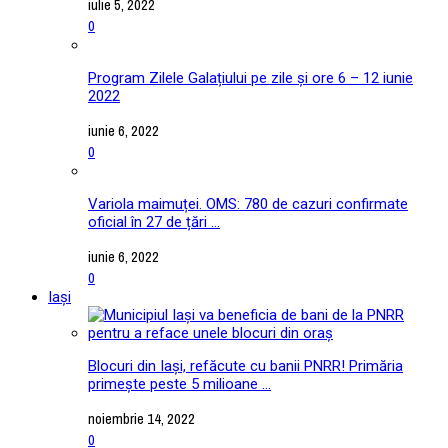
iulie 5, 2022
0
Program Zilele Galațiului pe zile și ore 6 – 12 iunie
2022
iunie 6, 2022
0
Variola maimuței. OMS: 780 de cazuri confirmate
oficial în 27 de țări ...
iunie 6, 2022
0
Iași
Blocuri din Iași, refăcute cu banii PNRR! Primăria
primește peste 5 milioane ...
noiembrie 14, 2022
0