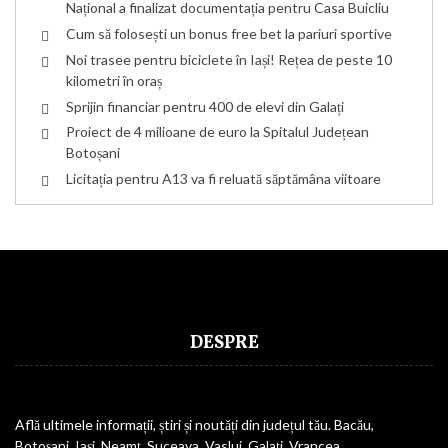
Național a finalizat documentația pentru Casa Buicliu
Cum să folosești un bonus free bet la pariuri sportive
Noi trasee pentru biciclete în Iași! Rețea de peste 10
kilometri în oraș
Sprijin financiar pentru 400 de elevi din Galați
Proiect de 4 milioane de euro la Spitalul Județean
Botoșani
Licitația pentru A13 va fi reluată săptămâna viitoare
DESPRE
Află ultimele informații, știri și noutăți din județul tău. Bacău,
Botoșani, Iași, Neamț, Suceava, Vaslui, Galați, Vrancea.