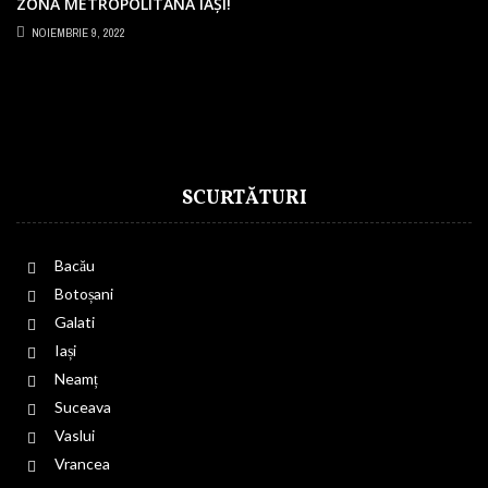
ZONA METROPOLITANĂ IAȘI!
NEMULȚUMIRI PENTRU SUMELE URIAȘE
NOIEMBRIE 9, 2022
CERUTE PE BILETE
SCURTĂTURI
Bacău
Botoșani
Galati
Iași
Neamț
Suceava
Vaslui
Vrancea