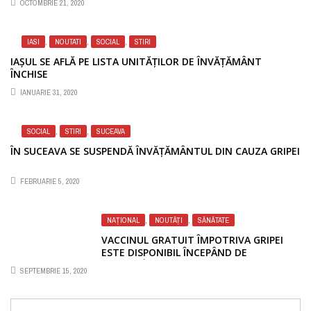
OCTOMBRIE 21, 2020
IASI
,
NOUTATI
,
SOCIAL
,
STIRI
IAȘUL SE AFLĂ PE LISTA UNITĂȚILOR DE ÎNVĂȚĂMÂNT
ÎNCHISE
IANUARIE 31, 2020
SOCIAL
,
STIRI
,
SUCEAVA
ÎN SUCEAVA SE SUSPENDĂ ÎNVĂȚĂMÂNTUL DIN CAUZA GRIPEI
FEBRUARIE 5, 2020
NAȚIONAL
,
NOUTĂȚI
,
SĂNĂTATE
Sursă foto: Capital
VACCINUL GRATUIT ÎMPOTRIVA GRIPEI
ESTE DISPONIBIL ÎNCEPÂND DE
SĂPTĂMÂNA ACEASTA
SEPTEMBRIE 15, 2020