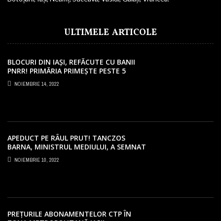
ULTIMELE ARTICOLE
BLOCURI DIN IAȘI, REFĂCUTE CU BANII
PNRR! PRIMĂRIA PRIMEȘTE PESTE 5
MILIOANE EURO
NOIEMBRIE 14, 2022
APEDUCT PE RÂUL PRUT! TANCZOS
BARNA, MINISTRUL MEDIULUI, A SEMNAT
PROIECTUL LA IAȘI!
NOIEMBRIE 10, 2022
PREȚURILE ABONAMENTELOR CTP ÎN