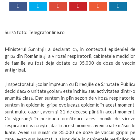
Sursă foto: Telegrafonline.ro
Ministerul Sănătății a declarat că, în contextul epidemiei de
gripă din România și a virozei respiratorii, cabinetele medicilor
de familie au fost deja dotate cu 35.000 de doze de vaccin
antigripal.
„Inspectoratul şcolar împreună cu Direcţiile de Sănătate Publică
decid dacă o unitate şcolară este închisă sau activitatea dintr-o
anumită clasă. Dar suntem în plin sezon de viroză respiratorie,
suntem în epidemie, gripa evoluează epidemic în acest moment,
sunt multe cazuri, avem şi 31 de decese până în acest moment.
Cu siguranţă în perioada următoare acest număr de viroze
respiratorii va creşte, dar în acest moment avem toate măsurile
luate. Avem un număr de 35.000 de doze de vaccin gripal pe
care le-am suplimentat, a ajuns deja în cabinetele medicilor de