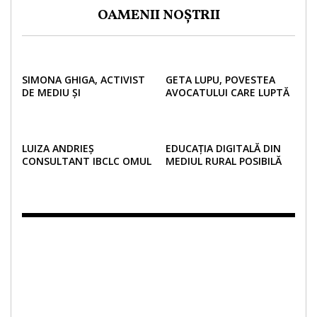
OAMENII NOȘTRII
SIMONA GHIGA, ACTIVIST
GETA LUPU, POVESTEA
DE MEDIU ȘI
AVOCATULUI CARE LUPTĂ
ANTREPRENOR EDUCĂ
PENTRU DREPTURILE
URMĂTOARELE GENERAȚII
MINORILOR DINCOLO DE
ÎN IDEEA UNUI VIITOR
GRANIȚE
VERDE!
LUIZA ANDRIEȘ
EDUCAȚIA DIGITALĂ DIN
CONSULTANT IBCLC OMUL
MEDIUL RURAL POSIBILĂ
COMUNITĂȚII DE MAME
PRIN ȘCOALA DIN VALIZĂ
DIN SUCEAVA