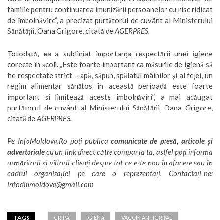
familie pentru continuarea imunizării persoanelor cu risc ridicat
de îmbolnăvire”, a precizat purtătorul de cuvânt al Ministerului
Sănătății, Oana Grigore, citată de
AGERPRES.
Totodată, ea a subliniat importanța respectării unei igiene
corecte în școli. „Este foarte important ca măsurile de igienă să
fie respectate strict – apă, săpun, spălatul mâinilor şi al feţei, un
regim alimentar sănătos în această perioadă este foarte
important şi limitează aceste îmbolnăviri”, a mai adăugat
purtătorul de cuvânt al Ministerului Sănătății, Oana Grigore,
citată de
AGERPRES.
Pe
InfoMoldova.Ro
poți publica
comunicate de presă, articole și
advertoriale
cu un link direct către compania ta, astfel poți informa
urmăritorii și viitorii clienți despre tot ce este nou în afacere sau în
cadrul organizației pe care o reprezentați. Contactați-ne:
infodinmoldova@gmail.com
TAGS
GRIPĂ
IGIENĂ
VACCIN ANTIGRIPAL