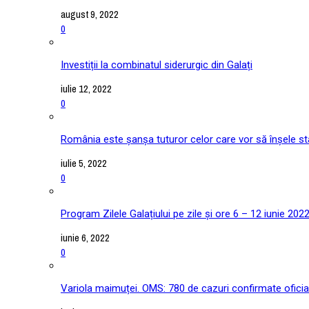
august 9, 2022
0
Investiții la combinatul siderurgic din Galați
iulie 12, 2022
0
România este șanșa tuturor celor care vor să înșele stat
iulie 5, 2022
0
Program Zilele Galațiului pe zile și ore 6 – 12 iunie 202
iunie 6, 2022
0
Variola maimuței. OMS: 780 de cazuri confirmate oficial î