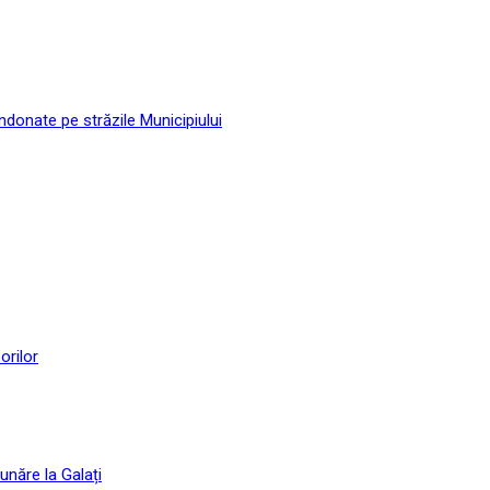
andonate pe străzile Municipiului
orilor
unăre la Galați