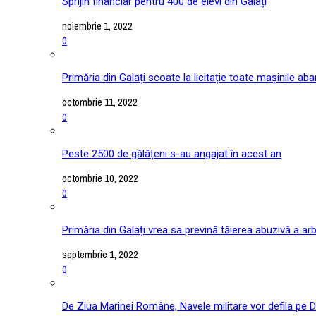
Sprijin financiar pentru 400 de elevi din Galați
noiembrie 1, 2022
0
Primăria din Galați scoate la licitație toate mașinile ab
octombrie 11, 2022
0
Peste 2500 de gălățeni s-au angajat în acest an
octombrie 10, 2022
0
Primăria din Galați vrea sa prevină tăierea abuzivă a arb
septembrie 1, 2022
0
De Ziua Marinei Române, Navele militare vor defila pe D