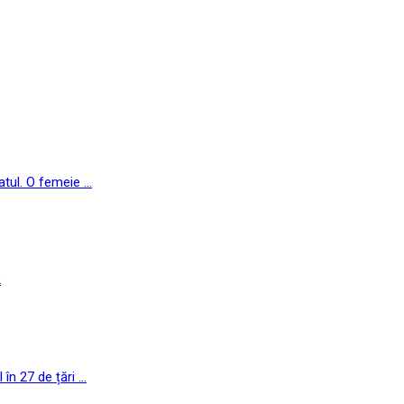
ul. O femeie ...
2
n 27 de țări ...