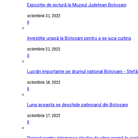
Expoziție de pictură la Muzeul Județean Botoșani
octombrie 31, 2022
0
Investiție uriașă la Botoșani pentru a se juca curling
octombrie 21, 2022
0
Lucrări importante pe drumul național Botoșani - Ștefă
octombrie 18, 2022
0
Luna aceasta se deschide patinoarul din Botoșani
octombrie 17, 2022
0
Proiect pentru integrarea elevilor de etnie rromă în școl