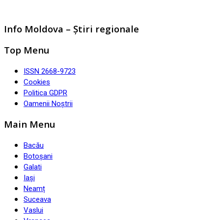
Info Moldova – Știri regionale
Top Menu
ISSN 2668-9723
Cookies
Politica GDPR
Oamenii Noștrii
Main Menu
Bacău
Botoșani
Galati
Iași
Neamț
Suceava
Vaslui