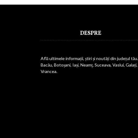
DESPRE
Află ultimele informații, știri și noutăți din județul tău.
Bacău, Botoșani, Iași, Neamț, Suceava, Vaslui, Galați,
Vrancea.