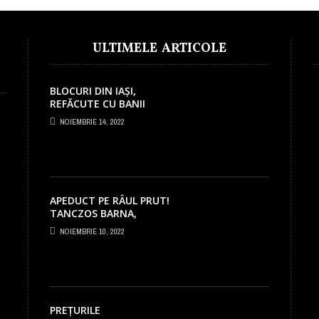
ULTIMELE ARTICOLE
BLOCURI DIN IAȘI,
REFĂCUTE CU BANII
PNRR! PRIMĂRIA
NOIEMBRIE 14, 2022
PRIMEȘTE PESTE 5
MILIOANE EURO
APEDUCT PE RÂUL PRUT!
TANCZOS BARNA,
MINISTRUL MEDIULUI, A
NOIEMBRIE 10, 2022
SEMNAT PROIECTUL LA
IAȘI!
PREȚURILE