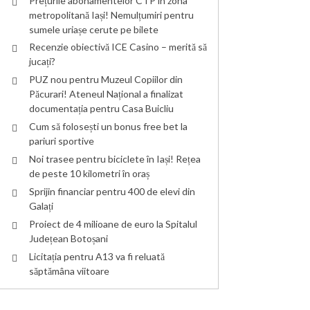
Prețurile abonamentelor CTP în zona
metropolitană Iași! Nemulțumiri pentru
sumele uriașe cerute pe bilete
Recenzie obiectivă ICE Casino – merită să
jucați?
PUZ nou pentru Muzeul Copiilor din
Păcurari! Ateneul Național a finalizat
documentația pentru Casa Buicliu
Cum să folosești un bonus free bet la
pariuri sportive
Noi trasee pentru biciclete în Iași! Rețea
de peste 10 kilometri în oraș
Sprijin financiar pentru 400 de elevi din
Galați
Proiect de 4 milioane de euro la Spitalul
Județean Botoșani
Licitația pentru A13 va fi reluată
săptămâna viitoare