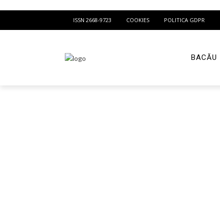
ISSN 2668-9723
COOKIES
POLITICA GDPR
BACĂU