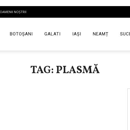
OAMENII NOȘTRII
BOTOȘANI
GALATI
IAȘI
NEAMȚ
SUC
TAG: PLASMĂ