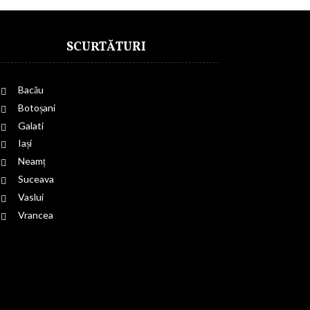
SCURTĂTURI
Bacău
Botoșani
Galati
Iași
Neamț
Suceava
Vaslui
Vrancea