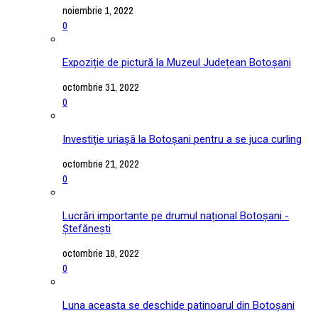
noiembrie 1, 2022
0
Expoziție de pictură la Muzeul Județean Botoșani
octombrie 31, 2022
0
Investiție uriașă la Botoșani pentru a se juca curling
octombrie 21, 2022
0
Lucrări importante pe drumul național Botoșani -
Ștefănești
octombrie 18, 2022
0
Luna aceasta se deschide patinoarul din Botoșani