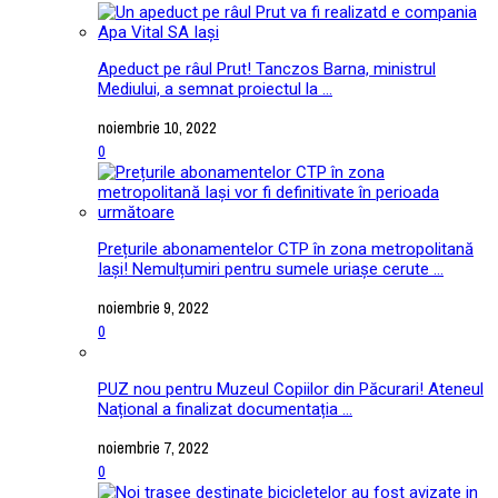
Apeduct pe râul Prut! Tanczos Barna, ministrul
Mediului, a semnat proiectul la ...
noiembrie 10, 2022
0
Prețurile abonamentelor CTP în zona metropolitană
Iași! Nemulțumiri pentru sumele uriașe cerute ...
noiembrie 9, 2022
0
PUZ nou pentru Muzeul Copiilor din Păcurari! Ateneul
Național a finalizat documentația ...
noiembrie 7, 2022
0