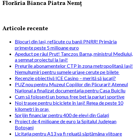
Florăria Bianca Piatra Nemț
Articole recente
Blocuri din Iași, refăcute cu banii PNRR! Primăria
primește peste 5 milioane euro
Apeduct pe râul Prut! Tanczos Barna, ministrul Mediului,
a semnat proiectul la Iași!
Prețurile abonamentelor CTP în zona metropolitană Iași!
Nemulțumiri pentru sumele uriașe cerute pe bilete
Recenzie obiectivă ICE Casino – merită să jucați?
PUZ nou pentru Muzeul Copiilor din Păcurari! Ateneul
Național a finalizat documentația pentru Casa Buicliu
Cum să folosești un bonus free bet la pariuri sportive
Noi trasee pentru biciclete în Iași! Rețea de peste 10
kilometri în oraș
Sprijin financiar pentru 400 de elevi din Galați
Proiect de 4 milioane de euro la Spitalul Județean
Botoșani
Licitația pentru A13 va fi reluată săptămâna viitoare