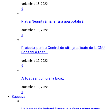
octombrie 18, 2022
0
Piatra Neamț rămâne fără apă potabilă
octombrie 18, 2022
0
Proiectul pentru Centrul de științe aplicate de la CNU
Focșani a fost ...
octombrie 12, 2022
0
A fost zărit un urs la Bicaz
octombrie 10, 2022
0
Suceava
Un bărbat din județul Suceava a fost reținut pentru