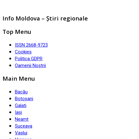
Info Moldova – Știri regionale
Top Menu
ISSN 2668-9723
Cookies
Politica GDPR
Oamenii Noștrii
Main Menu
Bacău
Botoșani
Galati
Iași
Neamț
Suceava
Vaslui