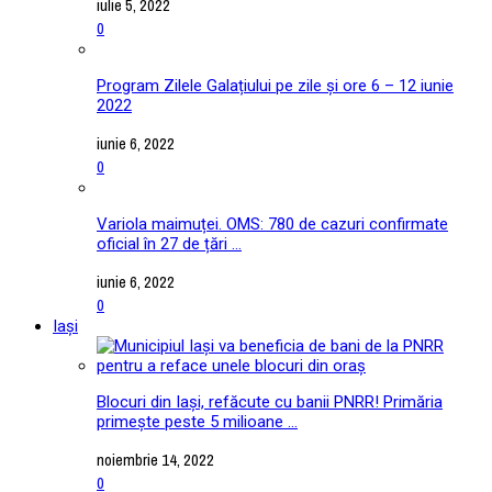
iulie 5, 2022
0
Program Zilele Galațiului pe zile și ore 6 – 12 iunie
2022
iunie 6, 2022
0
Variola maimuței. OMS: 780 de cazuri confirmate
oficial în 27 de țări ...
iunie 6, 2022
0
Iași
Blocuri din Iași, refăcute cu banii PNRR! Primăria
primește peste 5 milioane ...
noiembrie 14, 2022
0