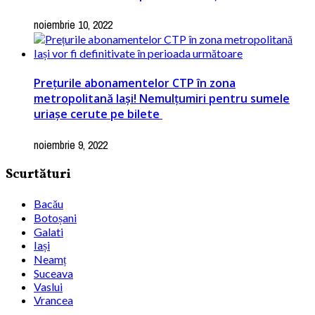
noiembrie 10, 2022
Prețurile abonamentelor CTP în zona
metropolitană Iași! Nemulțumiri pentru sumele
uriașe cerute pe bilete
noiembrie 9, 2022
Scurtături
Bacău
Botoșani
Galati
Iași
Neamț
Suceava
Vaslui
Vrancea