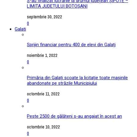
S-au finalizat lucrările la drumul județean ȘIPOTE –
LIMITA JUDEȚULUI BOTOȘANI
septembrie 30, 2022
0
Galati
Sprijin financiar pentru 400 de elevi din Galați
noiembrie 1, 2022
0
Primăria din Galați scoate la licitație toate mașinile
abandonate pe străzile Municipiului
octombrie 11, 2022
0
Peste 2500 de gălățeni s-au angajat în acest an
octombrie 10, 2022
0