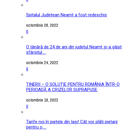
Spitalul Județean Neamț a fost redeschis
octombrie 26, 2022
0
O tânără de 24 de ani din județul Neamț și-a găsit
sfârșitul ...
octombrie 24, 2022
0
TINERII – O SOLUȚIE PENTRU ROMÂNIA ÎNTR-O
PERIOADĂ A CRIZELOR SUPRAPUSE
octombrie 19, 2022
0
Tarife noi în piețele din Iași! Cât vor plăti piețarii
pentru o ...