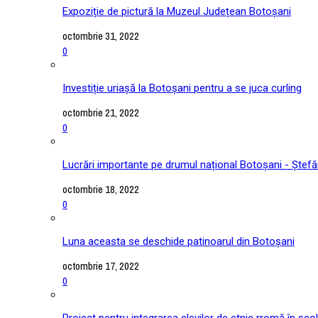
Expoziție de pictură la Muzeul Județean Botoșani
octombrie 31, 2022
0
Investiție uriașă la Botoșani pentru a se juca curling
octombrie 21, 2022
0
Lucrări importante pe drumul național Botoșani - Ștefă
octombrie 18, 2022
0
Luna aceasta se deschide patinoarul din Botoșani
octombrie 17, 2022
0
Proiect pentru integrarea elevilor de etnie rromă în școl