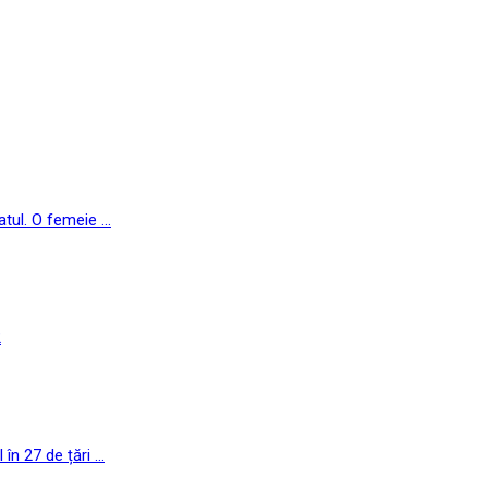
ul. O femeie ...
2
n 27 de țări ...