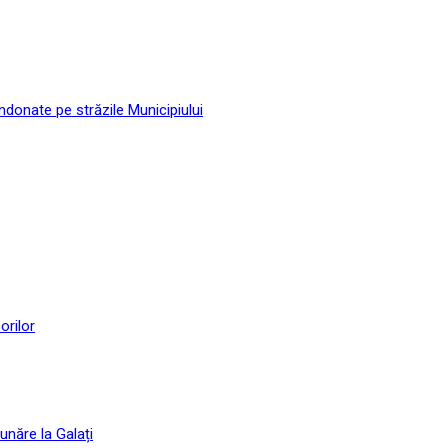
andonate pe străzile Municipiului
orilor
unăre la Galați