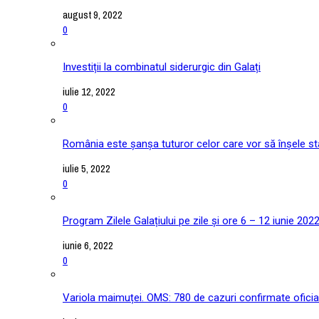
august 9, 2022
0
Investiții la combinatul siderurgic din Galați
iulie 12, 2022
0
România este șanșa tuturor celor care vor să înșele stat
iulie 5, 2022
0
Program Zilele Galațiului pe zile și ore 6 – 12 iunie 202
iunie 6, 2022
0
Variola maimuței. OMS: 780 de cazuri confirmate oficial î