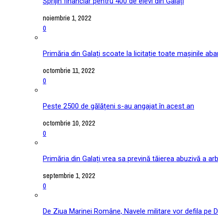
Sprijin financiar pentru 400 de elevi din Galați
noiembrie 1, 2022
0
Primăria din Galați scoate la licitație toate mașinile ab
octombrie 11, 2022
0
Peste 2500 de gălățeni s-au angajat în acest an
octombrie 10, 2022
0
Primăria din Galați vrea sa prevină tăierea abuzivă a arb
septembrie 1, 2022
0
De Ziua Marinei Române, Navele militare vor defila pe D