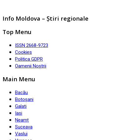
Info Moldova – Știri regionale
Top Menu
ISSN 2668-9723
Cookies
Politica GDPR
Oamenii Noștrii
Main Menu
Bacău
Botoșani
Galati
Iași
Neamț
Suceava
Vaslui