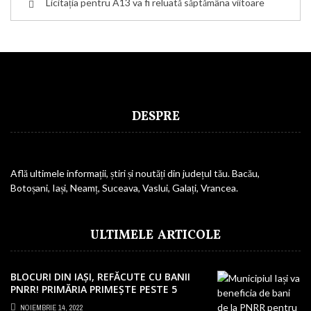
Licitația pentru A13 va fi reluată săptămâna viitoare
DESPRE
Află ultimele informații, știri și noutăți din județul tău. Bacău,
Botoșani, Iași, Neamț, Suceava, Vaslui, Galați, Vrancea.
ULTIMELE ARTICOLE
BLOCURI DIN IAȘI, REFĂCUTE CU BANII
PNRR! PRIMĂRIA PRIMEȘTE PESTE 5
MILIOANE EURO
NOIEMBRIE 14, 2022