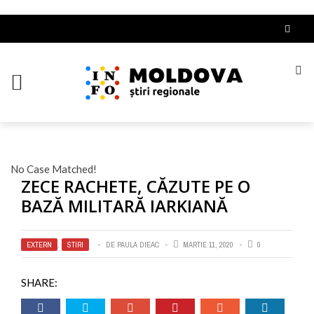
No Case Matched!
ZECE RACHETE, CĂZUTE PE O
BAZĂ MILITARĂ IARKIANĂ
EXTERN
,
STIRI
DE
PAULA DIEAC
MARTIE 11, 2020
0
SHARE: