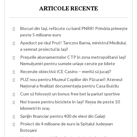
ARTICOLE RECENTE
Blocuri din Iași, refăcute cu banii PNRR! Primăria primește
peste 5 milioane euro
Apeduct pe râul Prut! Tanczos Barna, ministrul Mediului,
a semnat proiectul la Iași!
Prețurile abonamentelor CTP în zona metropolitană Iași!
Nemulțumiri pentru sumele uriașe cerute pe bilete
Recenzie obiectivă ICE Casino – merită să jucați?
PUZ nou pentru Muzeul Copiilor din Păcurari! Ateneul
Național a finalizat documentația pentru Casa Buicliu
Cum să folosești un bonus free bet la pariuri sportive
Noi trasee pentru biciclete în Iași! Rețea de peste 10
kilometri în oraș
Sprijin financiar pentru 400 de elevi din Galați
Proiect de 4 milioane de euro la Spitalul Județean
Botoșani