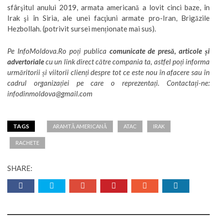
sfârşitul anului 2019, armata americană a lovit cinci baze, în
Irak şi în Siria, ale unei facţiuni armate pro-Iran, Brigăzile
Hezbollah. (potrivit sursei menționate mai sus).
Pe
InfoMoldova.Ro
poți publica
comunicate de presă, articole și
advertoriale
cu un link direct către compania ta, astfel poți informa
urmăritorii și viitorii clienți despre tot ce este nou în afacere sau în
cadrul organizației pe care o reprezentați. Contactați-ne:
infodinmoldova@gmail.com
TAGS
ARAMTĂ AMERICANĂ
ATAC
IRAK
RACHETE
SHARE: