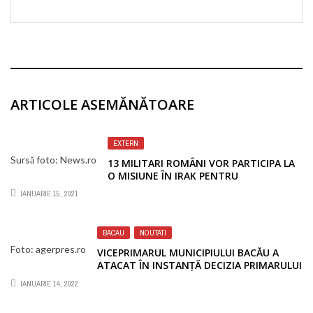
ARTICOLE ASEMĂNĂTOARE
EXTERN
Sursă foto: News.ro
13 MILITARI ROMÂNI VOR PARTICIPA LA
O MISIUNE ÎN IRAK PENTRU
CONSOLIDAREA STRUCTURILOR DE
IANUARIE 15, 2021
SECURITATE IRAKIENE
BACAU
,
NOUTATI
Foto: agerpres.ro
VICEPRIMARUL MUNICIPIULUI BACĂU A
ATACAT ÎN INSTANŢĂ DECIZIA PRIMARULUI
DE A-I RETRAGE ATRIBUŢIILE
IANUARIE 14, 2022