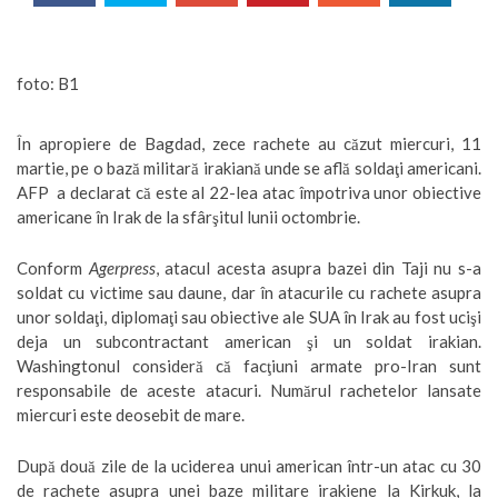
foto: B1
În apropiere de Bagdad, zece rachete au căzut miercuri, 11
martie, pe o bază militară irakiană unde se află soldaţi americani.
AFP a declarat că este al 22-lea atac împotriva unor obiective
americane în Irak de la sfârşitul lunii octombrie.
Conform
Agerpress
, atacul acesta asupra bazei din Taji nu s-a
soldat cu victime sau daune, dar în atacurile cu rachete asupra
unor soldaţi, diplomaţi sau obiective ale SUA în Irak au fost ucişi
deja un subcontractant american şi un soldat irakian.
Washingtonul consideră că facţiuni armate pro-Iran sunt
responsabile de aceste atacuri. Numărul rachetelor lansate
miercuri este deosebit de mare.
După două zile de la uciderea unui american într-un atac cu 30
de rachete asupra unei baze militare irakiene la Kirkuk, la