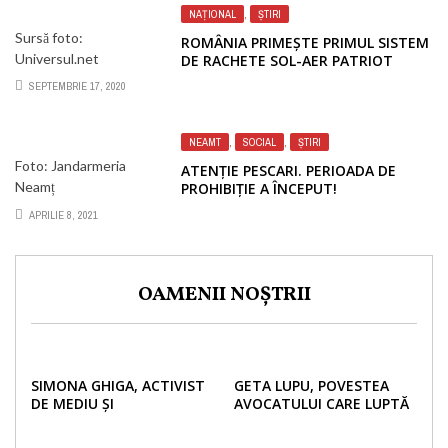
NAȚIONAL
,
ȘTIRI
Sursă foto:
ROMÂNIA PRIMEȘTE PRIMUL SISTEM
Universul.net
DE RACHETE SOL-AER PATRIOT
SEPTEMBRIE 17, 2020
NEAMT
,
SOCIAL
,
ȘTIRI
Foto: Jandarmeria
ATENȚIE PESCARI. PERIOADA DE
Neamț
PROHIBIȚIE A ÎNCEPUT!
APRILIE 8, 2021
OAMENII NOȘTRII
SIMONA GHIGA, ACTIVIST
GETA LUPU, POVESTEA
DE MEDIU ȘI
AVOCATULUI CARE LUPTĂ
ANTREPRENOR EDUCĂ
PENTRU DREPTURILE
URMĂTOARELE GENERAȚII
MINORILOR DINCOLO DE