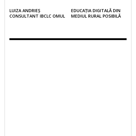
ÎN IDEEA UNUI VIITOR
GRANIȚE
VERDE!
LUIZA ANDRIEȘ
EDUCAȚIA DIGITALĂ DIN
CONSULTANT IBCLC OMUL
MEDIUL RURAL POSIBILĂ
COMUNITĂȚII DE MAME
PRIN ȘCOALA DIN VALIZĂ
DIN SUCEAVA