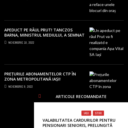
APEDUCT PE RÂUL PRUT! TANCZOS
BARNA, MINISTRUL MEDIULUI, A SEMNAT
PROIECTUL LA IAȘI!
NOIEMBRIE 10, 2022
PREȚURILE ABONAMENTELOR CTP ÎN
ZONA METROPOLITANĂ IAȘI!
NEMULȚUMIRI PENTRU SUMELE URIAȘE
NOIEMBRIE 9, 2022
CERUTE PE BILETE
ARTICOLE RECOMANDATE
IASI
,
STIRI
VALABILITATEA CARDURILOR PENTRU
PENSIONARI SENIORIS, PRELUNGITĂ