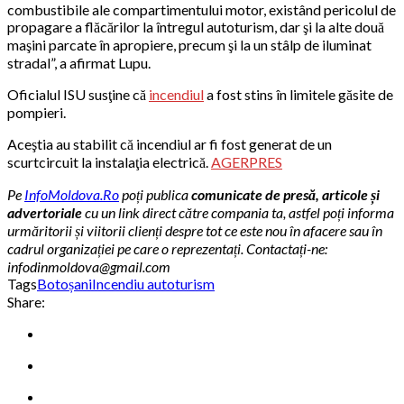
combustibile ale compartimentului motor, existând pericolul de
propagare a flăcărilor la întregul autoturism, dar şi la alte două
maşini parcate în apropiere, precum şi la un stâlp de iluminat
stradal”, a afirmat Lupu.
Oficialul ISU susţine că
incendiul
a fost stins în limitele găsite de
pompieri.
Aceştia au stabilit că incendiul ar fi fost generat de un
scurtcircuit la instalaţia electrică.
AGERPRES
Pe
InfoMoldova.Ro
poți publica
comunicate de presă, articole și
advertoriale
cu un link direct către compania ta, astfel poți informa
urmăritorii și viitorii clienți despre tot ce este nou în afacere sau în
cadrul organizației pe care o reprezentați. Contactați-ne:
infodinmoldova@gmail.com
Tags
Botoșani
Incendiu autoturism
Share: