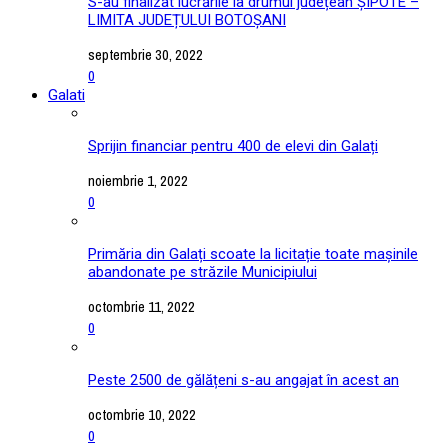
S-au finalizat lucrările la drumul județean ȘIPOTE –
LIMITA JUDEȚULUI BOTOȘANI
septembrie 30, 2022
0
Galati
Sprijin financiar pentru 400 de elevi din Galați
noiembrie 1, 2022
0
Primăria din Galați scoate la licitație toate mașinile
abandonate pe străzile Municipiului
octombrie 11, 2022
0
Peste 2500 de gălățeni s-au angajat în acest an
octombrie 10, 2022
0