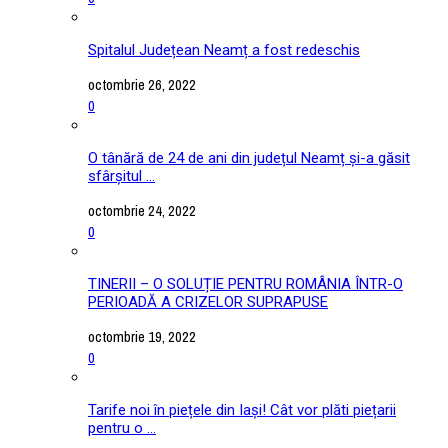
Spitalul Județean Neamț a fost redeschis
octombrie 26, 2022
0
O tânără de 24 de ani din județul Neamț și-a găsit
sfârșitul ...
octombrie 24, 2022
0
TINERII – O SOLUȚIE PENTRU ROMÂNIA ÎNTR-O
PERIOADĂ A CRIZELOR SUPRAPUSE
octombrie 19, 2022
0
Tarife noi în piețele din Iași! Cât vor plăti piețarii
pentru o ...