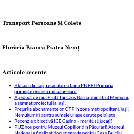
Transport Persoane Si Colete
Florăria Bianca Piatra Nemț
Articole recente
Blocuri din Iași, refăcute cu banii PNRR! Primăria
primește peste 5 milioane euro
Apeduct pe râul Prut! Tanczos Barna, ministrul Mediului,
a semnat proiectul la Iași!
Prețurile abonamentelor CTP în zona metropolitană Iași!
Nemulțumiri pentru sumele uriașe cerute pe bilete
Recenzie obiectivă ICE Casino – merită să jucați?
PUZ nou pentru Muzeul Copiilor din Păcurari! Ateneul
Național a finalizat documentația pentru Casa Buicliu