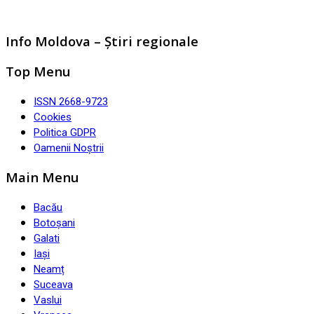
Info Moldova – Știri regionale
Top Menu
ISSN 2668-9723
Cookies
Politica GDPR
Oamenii Noștrii
Main Menu
Bacău
Botoșani
Galati
Iași
Neamț
Suceava
Vaslui