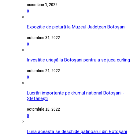
noiembrie 1, 2022
0
Expoziție de pictură la Muzeul Județean Botoșani
octombrie 31, 2022
0
Investiție uriașă la Botoșani pentru a se juca curling
octombrie 21, 2022
0
Lucrări importante pe drumul național Botoșani -
Ștefănești
octombrie 18, 2022
0
Luna aceasta se deschide patinoarul din Botoșani