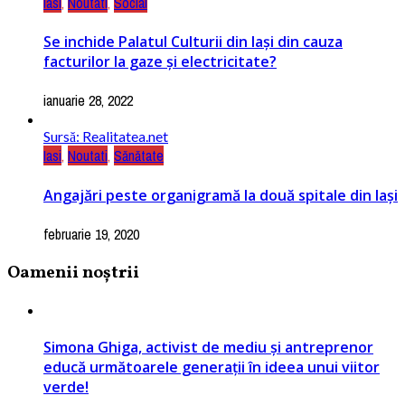
Iasi
,
Noutati
,
Social
Se inchide Palatul Culturii din Iași din cauza
facturilor la gaze şi electricitate?
ianuarie 28, 2022
Sursă: Realitatea.net
Iasi
,
Noutati
,
Sănătate
Angajări peste organigramă la două spitale din Iași
februarie 19, 2020
Oamenii noștrii
Simona Ghiga, activist de mediu și antreprenor
educă următoarele generații în ideea unui viitor
verde!