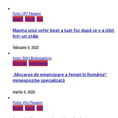
foto: IPJ Neamț
Neamt
,
Social
,
Știri
Mașina unui șofer beat a luat foc după ce s-a izbit
într-un stâlp
februarie 9, 2022
foto: Stiri.Botosani.ro
Botosani
,
Evenimente
„Mișcarea de emancipare a femeii în România”,
miniexpoziție specializată
martie 6, 2020
Foto: ISU Neamț
Neamt
,
Social
,
Știri