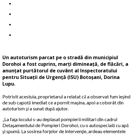
Un autoturism parcat pe o stradă din municipiul
Dorohoi a fost cuprins, marţi dimineaţă, de flăcări, a
anunţat purtătorul de cuvânt al Inspectoratului
pentru Situaţii de Urgenţă (ISU) Botoşani, Dorina
Lupu.
Potrivit acestuia, proprietarul a relatat că a observat fum ieşind
de sub capotă imediat ce a pornit maşina, apoi a coborât din
autoturism şi a sunat după ajutor.
„La faţa locului s-au deplasat pompierii militari din cadrul
Detaşamentului de Pompieri Dorohoi, cu o autospecială cu apă
şi spumă. La sosirea forţelor de intervenţie, ardeau elementele