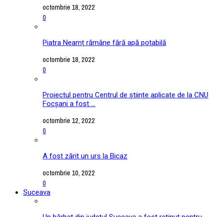
octombrie 18, 2022
0
Piatra Neamț rămâne fără apă potabilă
octombrie 18, 2022
0
Proiectul pentru Centrul de științe aplicate de la CNU
Focșani a fost ...
octombrie 12, 2022
0
A fost zărit un urs la Bicaz
octombrie 10, 2022
0
Suceava
Un bărbat din județul Suceava a fost reținut pentru