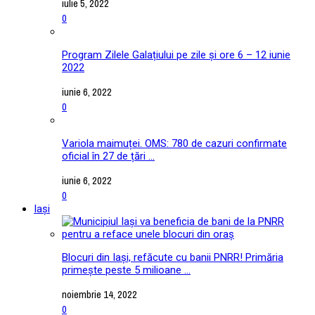
iulie 5, 2022
0
Program Zilele Galațiului pe zile și ore 6 – 12 iunie
2022
iunie 6, 2022
0
Variola maimuței. OMS: 780 de cazuri confirmate
oficial în 27 de țări ...
iunie 6, 2022
0
Iași
Blocuri din Iași, refăcute cu banii PNRR! Primăria
primește peste 5 milioane ...
noiembrie 14, 2022
0