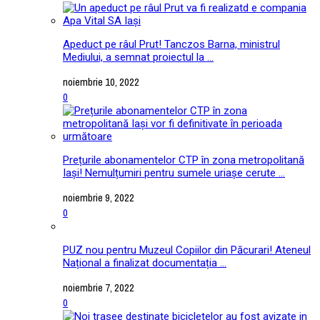
Apeduct pe râul Prut! Tanczos Barna, ministrul
Mediului, a semnat proiectul la ...
noiembrie 10, 2022
0
Prețurile abonamentelor CTP în zona metropolitană
Iași! Nemulțumiri pentru sumele uriașe cerute ...
noiembrie 9, 2022
0
PUZ nou pentru Muzeul Copiilor din Păcurari! Ateneul
Național a finalizat documentația ...
noiembrie 7, 2022
0