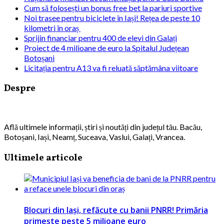
Cum să folosești un bonus free bet la pariuri sportive
Noi trasee pentru biciclete în Iași! Rețea de peste 10
kilometri în oraș
Sprijin financiar pentru 400 de elevi din Galați
Proiect de 4 milioane de euro la Spitalul Județean
Botoșani
Licitația pentru A13 va fi reluată săptămâna viitoare
Despre
Află ultimele informații, știri și noutăți din județul tău. Bacău,
Botoșani, Iași, Neamț, Suceava, Vaslui, Galați, Vrancea.
Ultimele articole
Blocuri din Iași, refăcute cu banii PNRR! Primăria
primește peste 5 milioane euro