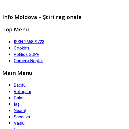
Info Moldova – Știri regionale
Top Menu
ISSN 2668-9723
Cookies
Politica GDPR
Oamenii Noștrii
Main Menu
Bacău
Botoșani
Galati
Iași
Neamț
Suceava
Vaslui