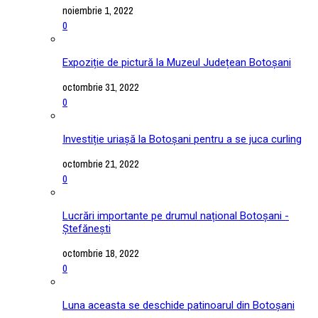
noiembrie 1, 2022
0
Expoziție de pictură la Muzeul Județean Botoșani
octombrie 31, 2022
0
Investiție uriașă la Botoșani pentru a se juca curling
octombrie 21, 2022
0
Lucrări importante pe drumul național Botoșani -
Ștefănești
octombrie 18, 2022
0
Luna aceasta se deschide patinoarul din Botoșani