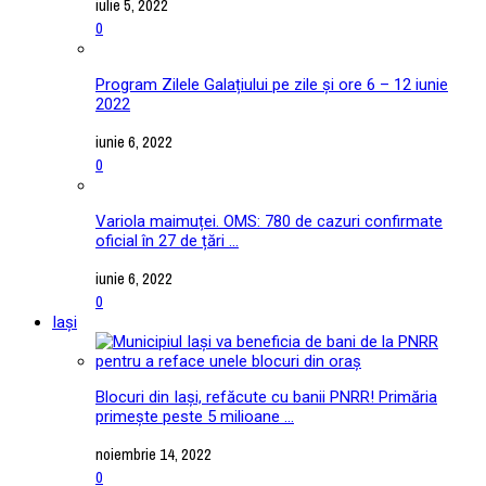
iulie 5, 2022
0
Program Zilele Galațiului pe zile și ore 6 – 12 iunie
2022
iunie 6, 2022
0
Variola maimuței. OMS: 780 de cazuri confirmate
oficial în 27 de țări ...
iunie 6, 2022
0
Iași
Blocuri din Iași, refăcute cu banii PNRR! Primăria
primește peste 5 milioane ...
noiembrie 14, 2022
0