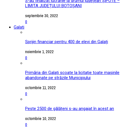
S-au finalizat lucrările la drumul județean ȘIPOTE –
LIMITA JUDEȚULUI BOTOȘANI
septembrie 30, 2022
0
Galati
Sprijin financiar pentru 400 de elevi din Galați
noiembrie 1, 2022
0
Primăria din Galați scoate la licitație toate mașinile
abandonate pe străzile Municipiului
octombrie 11, 2022
0
Peste 2500 de gălățeni s-au angajat în acest an
octombrie 10, 2022
0