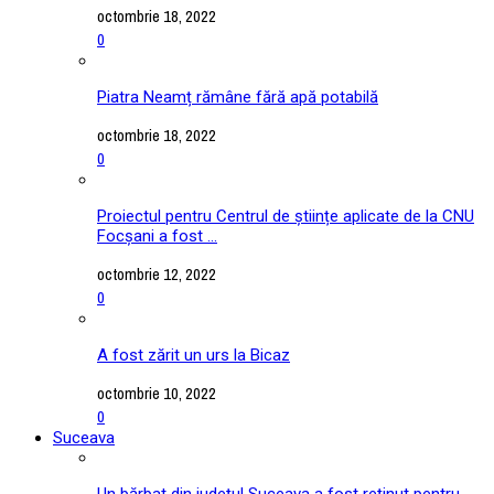
octombrie 18, 2022
0
Piatra Neamț rămâne fără apă potabilă
octombrie 18, 2022
0
Proiectul pentru Centrul de științe aplicate de la CNU
Focșani a fost ...
octombrie 12, 2022
0
A fost zărit un urs la Bicaz
octombrie 10, 2022
0
Suceava
Un bărbat din județul Suceava a fost reținut pentru