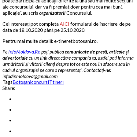
poate participa cu aplicații diferite la una sau mai multe secțiuni
ale concursului, dar va fi premiat doar pentru cea mai bună
aplicație”, au scris
organizatorii
Concursului.
Cei interesați pot completa
AICI
formularul de înscriere, de pe
data de 18.10.2020 până pe 25.10.2020.
Pentru mai multe detalii: e-tineretbotosani.ro.
Pe
InfoMoldova.Ro
poți publica
comunicate de presă, articole și
advertoriale
cu un link direct către compania ta, astfel poți informa
urmăritorii și viitorii clienți despre tot ce este nou în afacere sau în
cadrul organizației pe care o reprezentați. Contactați-ne:
infodinmoldova@gmail.com
Tags
Botoșani
concurs
IT
tineri
Share: