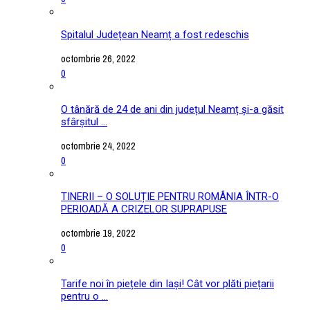
Spitalul Județean Neamț a fost redeschis
octombrie 26, 2022
0
O tânără de 24 de ani din județul Neamț și-a găsit
sfârșitul ...
octombrie 24, 2022
0
TINERII – O SOLUȚIE PENTRU ROMÂNIA ÎNTR-O
PERIOADĂ A CRIZELOR SUPRAPUSE
octombrie 19, 2022
0
Tarife noi în piețele din Iași! Cât vor plăti piețarii
pentru o ...