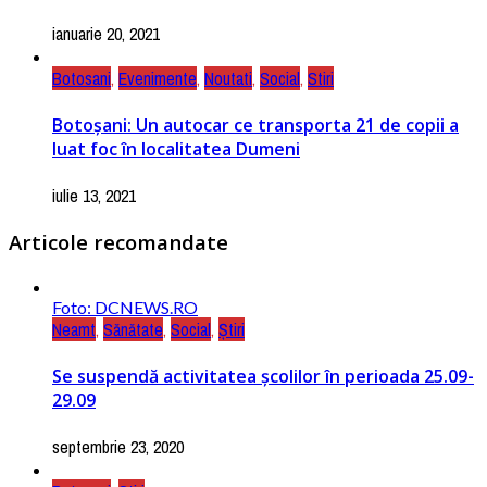
ianuarie 20, 2021
Botosani
,
Evenimente
,
Noutati
,
Social
,
Stiri
Botoşani: Un autocar ce transporta 21 de copii a
luat foc în localitatea Dumeni
iulie 13, 2021
Articole recomandate
Foto: DCNEWS.RO
Neamt
,
Sănătate
,
Social
,
Știri
Se suspendă activitatea școlilor în perioada 25.09-
29.09
septembrie 23, 2020