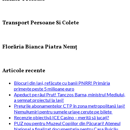
Transport Persoane Si Colete
Florăria Bianca Piatra Nemț
Articole recente
Blocuri din Iași, refăcute cu banii PNRR! Primăria
primește peste 5 milioane euro
Apeduct pe râul Prut! Tanczos Barna, ministrul Mediului,
a semnat proiectul la Iași!
Prețurile abonamentelor CTP în zona metropolitană Iași!
Nemulțumiri pentru sumele uriașe cerute pe bilete
Recenzie obiectivă ICE Casino – merită să jucați?
PUZ nou pentru Muzeul Copiilor din Păcurari! Ateneul
Național a finalizat documentația pentru Casa Buicliu