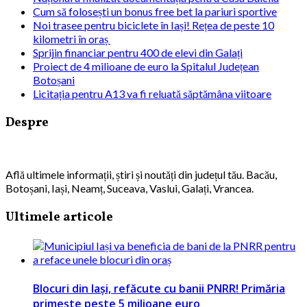
Cum să folosești un bonus free bet la pariuri sportive
Noi trasee pentru biciclete în Iași! Rețea de peste 10
kilometri în oraș
Sprijin financiar pentru 400 de elevi din Galați
Proiect de 4 milioane de euro la Spitalul Județean
Botoșani
Licitația pentru A13 va fi reluată săptămâna viitoare
Despre
Află ultimele informații, știri și noutăți din județul tău. Bacău,
Botoșani, Iași, Neamț, Suceava, Vaslui, Galați, Vrancea.
Ultimele articole
Blocuri din Iași, refăcute cu banii PNRR! Primăria
primește peste 5 milioane euro