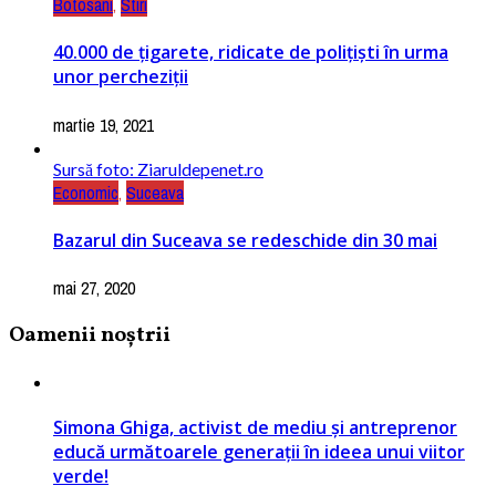
Botosani
,
Stiri
40.000 de ţigarete, ridicate de polițiști în urma
unor percheziții
martie 19, 2021
Sursă foto: Ziaruldepenet.ro
Economic
,
Suceava
Bazarul din Suceava se redeschide din 30 mai
mai 27, 2020
Oamenii noștrii
Simona Ghiga, activist de mediu și antreprenor
educă următoarele generații în ideea unui viitor
verde!