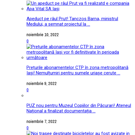
Apeduct pe râul Prut! Tanczos Barna, ministrul
Mediului, a semnat proiectul la ...
noiembrie 10, 2022
0
Prețurile abonamentelor CTP în zona metropolitană
Iași! Nemulțumiri pentru sumele uriașe cerute ...
noiembrie 9, 2022
0
PUZ nou pentru Muzeul Copiilor din Păcurari! Ateneul
Național a finalizat documentația ...
noiembrie 7, 2022
0