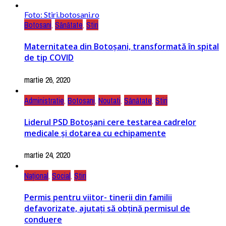
Foto: Stiri.botosani.ro
Botosani
,
Sănătate
,
Stiri
Maternitatea din Botoșani, transformată în spital
de tip COVID
martie 26, 2020
Administratie
,
Botosani
,
Noutati
,
Sănătate
,
Stiri
Liderul PSD Botoșani cere testarea cadrelor
medicale și dotarea cu echipamente
martie 24, 2020
Național
,
Social
,
Știri
Permis pentru viitor- tinerii din familii
defavorizate, ajutați să obțină permisul de
conduere