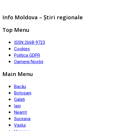
Info Moldova – Știri regionale
Top Menu
ISSN 2668-9723
Cookies
Politica GDPR
Oamenii Noștrii
Main Menu
Bacău
Botoșani
Galati
Iași
Neamț
Suceava
Vaslui