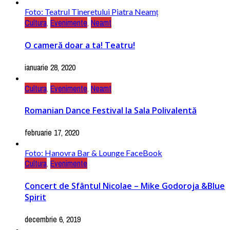
Foto: Teatrul Tineretului Piatra Neamț
Cultura
,
Evenimente
,
Neamt
O cameră doar a ta! Teatru!
ianuarie 28, 2020
Cultura
,
Evenimente
,
Neamt
Romanian Dance Festival la Sala Polivalentă
februarie 17, 2020
Foto: Hanovra Bar & Lounge FaceBook
Cultura
,
Evenimente
Concert de Sfântul Nicolae – Mike Godoroja &Blue
Spirit
decembrie 6, 2019