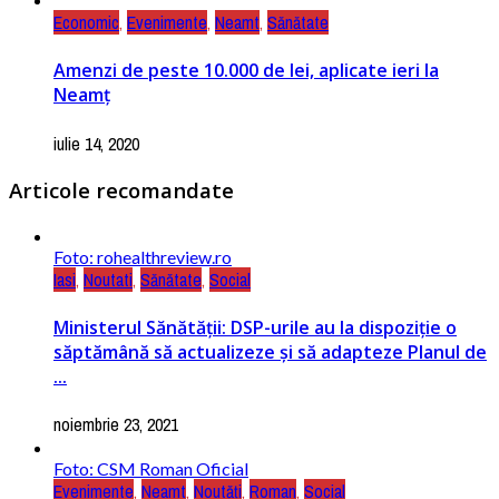
Economic
,
Evenimente
,
Neamt
,
Sănătate
Amenzi de peste 10.000 de lei, aplicate ieri la
Neamț
iulie 14, 2020
Articole recomandate
Foto: rohealthreview.ro
Iasi
,
Noutati
,
Sănătate
,
Social
Ministerul Sănătății: DSP-urile au la dispoziție o
săptămână să actualizeze și să adapteze Planul de
...
noiembrie 23, 2021
Foto: CSM Roman Oficial
Evenimente
,
Neamt
,
Noutăți
,
Roman
,
Social