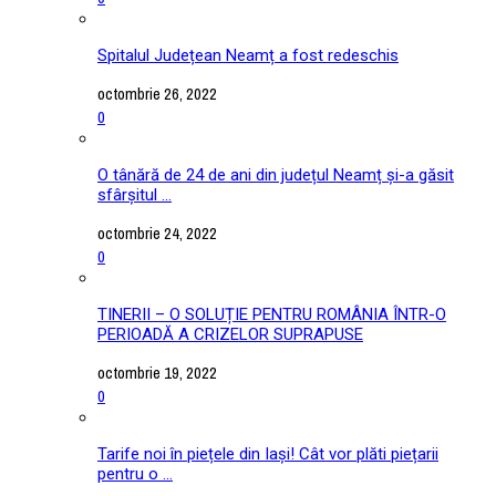
Spitalul Județean Neamț a fost redeschis
octombrie 26, 2022
0
O tânără de 24 de ani din județul Neamț și-a găsit
sfârșitul ...
octombrie 24, 2022
0
TINERII – O SOLUȚIE PENTRU ROMÂNIA ÎNTR-O
PERIOADĂ A CRIZELOR SUPRAPUSE
octombrie 19, 2022
0
Tarife noi în piețele din Iași! Cât vor plăti piețarii
pentru o ...