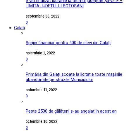
S-au finalizat lucrările la drumul județean ȘIPOTE –
LIMITA JUDEȚULUI BOTOȘANI
septembrie 30, 2022
0
Galati
Sprijin financiar pentru 400 de elevi din Galați
noiembrie 1, 2022
0
Primăria din Galați scoate la licitație toate mașinile
abandonate pe străzile Municipiului
octombrie 11, 2022
0
Peste 2500 de gălățeni s-au angajat în acest an
octombrie 10, 2022
0