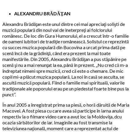
ALEXANDRU BRĂDĂŢAN
Alexandru Brădăţan este unul dintre cei mai apreciaţi solişti de
muzică populară din noul val de ineterpreţi ai folclorului
românesc. De loc din Gura Humorului, el a crescut într-o familie
de oameni iubitori de tradiţie românească. Solistul ce reprezintă
cu succes muzica populară din Bucovina a urcat prima dată pe
scenă încă de la grădiniţă, când era prezent la mai toate
manifestările. Din 2005, Alexandru Brădăţan a pus stăpânire pe
scenă şi nu a mai renunţat la ea, până în prezent. „Nu cred că m-a
îndreptat nimeni spre muzică, cred că este o chemare. De mic
copil mi-a plăcut muzica populară. La noi în casă se asculta, se
ascultă muzică populară. Fiind o familie mai spirituală, valorile
tradiţionale ale poporului erau pe un piedestal foarte bine pus la
punct”.
În anul 2005 a înregistrat prima sa piesă, o horă dăruită de Maria
Macovei. A fost piesa cu care avea să participe în iarna anului
respectiv la o filmare video care a avut loc la Moldoviţa, dcu
ocazia sărbătorilor de iar. Imaginile au fost transmise la
televiziunea naţională, moment care a reprezentat actul de