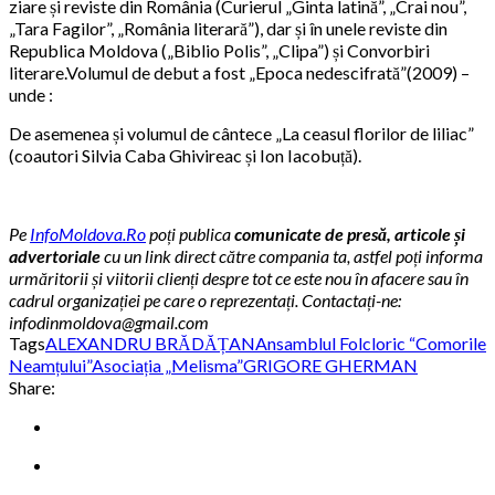
ziare și reviste din România (Curierul „Ginta latină”, „Crai nou”,
„Tara Fagilor”, „România literară”), dar și în unele reviste din
Republica Moldova („Biblio Polis”, „Clipa”) și Convorbiri
literare.Volumul de debut a fost „Epoca nedescifrată”(2009) –
unde :
De asemenea și volumul de cântece „La ceasul florilor de liliac”
(coautori Silvia Caba Ghivireac și Ion Iacobuță).
Pe
InfoMoldova.Ro
poți publica
comunicate de presă, articole și
advertoriale
cu un link direct către compania ta, astfel poți informa
urmăritorii și viitorii clienți despre tot ce este nou în afacere sau în
cadrul organizației pe care o reprezentați. Contactați-ne:
infodinmoldova@gmail.com
Tags
ALEXANDRU BRĂDĂȚAN
Ansamblul Folcloric “Comorile
Neamțului”
Asociația „Melisma”
GRIGORE GHERMAN
Share: