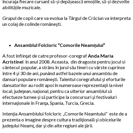
încuraja fiecare cursant să-și depășească emoțiile, să-și dezvolte
abilitățile muzicale.
Grupul de copii care va evolua la Târgul de Crăciun va interpreta
un colaj de colinde româneşti.
Ansamblul Folcloric “Comorile Neamțului”
A fost înfiinţat de catre profesor-coregraf
Anda Maria
Acristinei
în anul 2008. Aceasta, din dragoste pentru jocul si
cântecul popular, a strâns în jurul său tineri cu vârste cuprinse
între 4 şi 30 de ani, punând astfel bazele unui ansamblu de
dansuri populare româneşti. Talentul coregrafului şi eforturile
dansatorilor au rodit apoi în numeroase reprezentaţii la nivel
local, judeţean, naţional, pentru ca ulterior ansamblul să
efectueze turnee şi să participe la concursuri şi festivaluri
internaţionale în Franţa, Spania, Turcia, Grecia.
Intenţia Ansamblului folcloric ,,Comorile Neamtului” este de a
prezenta o imagine despre cultura tradiţională şi obiceiurile
judeţului Neamţ, dar şi din alte regiuni ale ţării.