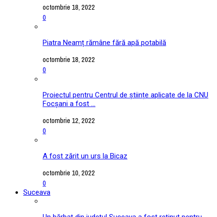
octombrie 18, 2022
0
Piatra Neamț rămâne fără apă potabilă
octombrie 18, 2022
0
Proiectul pentru Centrul de științe aplicate de la CNU
Focșani a fost ...
octombrie 12, 2022
0
A fost zărit un urs la Bicaz
octombrie 10, 2022
0
Suceava
Un bărbat din județul Suceava a fost reținut pentru