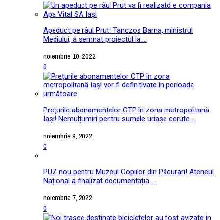
Apeduct pe râul Prut! Tanczos Barna, ministrul
Mediului, a semnat proiectul la ...
noiembrie 10, 2022
0
Prețurile abonamentelor CTP în zona metropolitană
Iași! Nemulțumiri pentru sumele uriașe cerute ...
noiembrie 9, 2022
0
PUZ nou pentru Muzeul Copiilor din Păcurari! Ateneul
Național a finalizat documentația ...
noiembrie 7, 2022
0