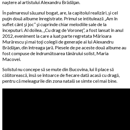
naştere al artistului Alexandru Brădăţan.
În palmaresul său,unul bogat, are, la capitolul realizări, şi cel
puţin două albume înregistrate. Primul se intitulează „Am în
suflet cânt şi joc” şi cuprinde chiar melodiile sale de la
începuturi. Al doilea, „Cu drag de Voroneţ”, a fost lansat în anul
2012, eveniment la care a luat parte regretata Mărioara
Murărescu şi mai toţi colegii de generaţie ai lui Alexandru
Brădăţan, din întreaga ţară. Piesele de pe aceste două albume au
fost compuse de îndrumătoarea tânărului solist, Maria
Macovei.
Solistul nu concepe să se mute din Bucovina, lui îi place să
călătorească, însă se întoarce de fiecare dată acasă cu dragă,
pentru că meleagurile din zona natală se simte cel mai bine.