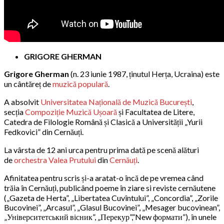
GRIGORE GHERMAN
Grigore Gherman
(n. 23 iunie 1987, ținutul Herța, Ucraina) este
un cântăreț de
muzică populară
.
A absolvit
Universitatea Națională de Muzică București
,
secția
Compoziție Muzică Ușoară
și Facultatea de Litere,
Catedra de Filologie Română și Clasică a Universității „Yurii
Fedkovici” din Cernăuți.
La vârsta de 12 ani urca pentru prima dată pe scenă alături
de
orchestra Valea Prutului
din
Cernăuți
.
Afinitatea pentru scris și-a aratat-o încă de pe vremea când
trăia în Cernăuți, publicând poeme în ziare si reviste cernăutene
(„Gazeta de Herta”, „Libertatea Cuvîntului”, „Concordia”, „Zorile
Bucovinei”, „Arcasul”, „Glasul Bucovinei”, „Mesager bucovinean”,
„Університетський вісник”, „Перекур”,”New формати”), în unele