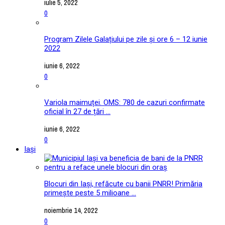
iulie 5, 2022
0
Program Zilele Galațiului pe zile și ore 6 – 12 iunie
2022
iunie 6, 2022
0
Variola maimuței. OMS: 780 de cazuri confirmate
oficial în 27 de țări ...
iunie 6, 2022
0
Iași
Blocuri din Iași, refăcute cu banii PNRR! Primăria
primește peste 5 milioane ...
noiembrie 14, 2022
0