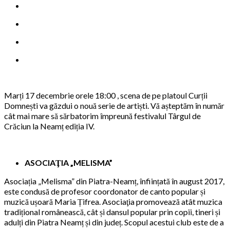
Marți 17 decembrie orele 18:00 , scena de pe platoul Curții
Domnești va găzdui o nouă serie de artiști. Vă așteptăm în număr
cât mai mare să sărbatorim împreună festivalul Târgul de
Crăciun la Neamț ediția IV.
ASOCIAŢIA „MELISMA”
Asociația „Melisma” din Piatra-Neamț, înființată în august 2017,
este condusă de profesor coordonator de canto popular și
muzică ușoară Maria Țifrea. Asociaţia promovează atât muzica
tradițional românească, cât și dansul popular prin copii, tineri și
adulți din Piatra Neamț și din județ. Scopul acestui club este de a