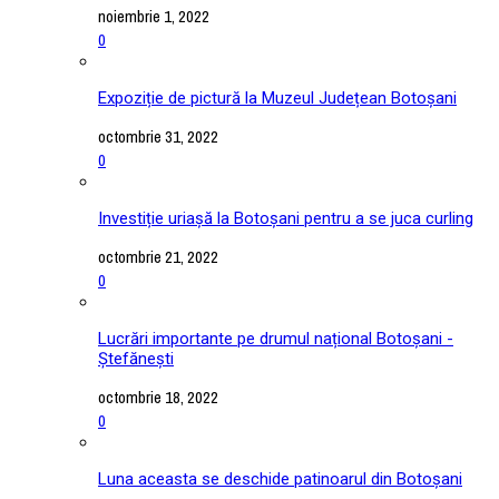
noiembrie 1, 2022
0
Expoziție de pictură la Muzeul Județean Botoșani
octombrie 31, 2022
0
Investiție uriașă la Botoșani pentru a se juca curling
octombrie 21, 2022
0
Lucrări importante pe drumul național Botoșani -
Ștefănești
octombrie 18, 2022
0
Luna aceasta se deschide patinoarul din Botoșani