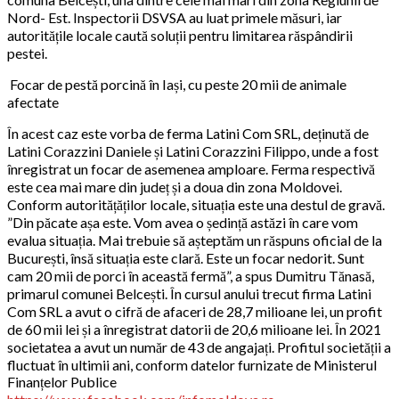
Nord- Est. Inspectorii DSVSA au luat primele măsuri, iar
autoritățile locale caută soluții pentru limitarea răspândirii
pestei.
Focar de pestă porcină în Iași, cu peste 20 mii de animale
afectate
În acest caz este vorba de ferma Latini Com SRL, deținută de
Latini Corazzini Daniele și Latini Corazzini Filippo, unde a fost
înregistrat un focar de asemenea amploare. Ferma respectivă
este cea mai mare din județ și a doua din zona Moldovei.
Conform autoritățăților locale, situația este una destul de gravă.
”Din păcate așa este. Vom avea o ședință astăzi în care vom
evalua situația. Mai trebuie să așteptăm un răspuns oficial de la
București, însă situația este clară. Este un focar nedorit. Sunt
cam 20 mii de porci în această fermă”, a spus Dumitru Tănasă,
primarul comunei Belcești. În cursul anului trecut firma Latini
Com SRL a avut o cifră de afaceri de 28,7 milioane lei, un profit
de 60 mii lei și a înregistrat datorii de 20,6 milioane lei. În 2021
societatea a avut un număr de 43 de angajați. Profitul societății a
fluctuat în ultimii ani, conform datelor furnizate de Ministerul
Finanțelor Publice