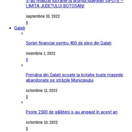
S-au finalizat lucrările la drumul județean ȘIPOTE –
LIMITA JUDEȚULUI BOTOȘANI
septembrie 30, 2022
0
Galati
Sprijin financiar pentru 400 de elevi din Galați
noiembrie 1, 2022
0
Primăria din Galați scoate la licitație toate mașinile
abandonate pe străzile Municipiului
octombrie 11, 2022
0
Peste 2500 de gălățeni s-au angajat în acest an
octombrie 10, 2022
0