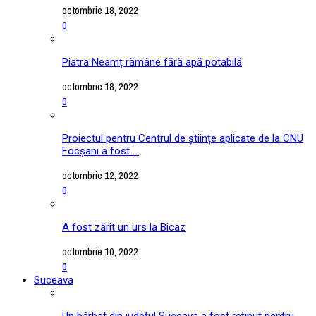
octombrie 18, 2022
0
Piatra Neamț rămâne fără apă potabilă
octombrie 18, 2022
0
Proiectul pentru Centrul de științe aplicate de la CNU
Focșani a fost ...
octombrie 12, 2022
0
A fost zărit un urs la Bicaz
octombrie 10, 2022
0
Suceava
Un bărbat din județul Suceava a fost reținut pentru