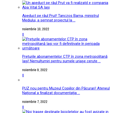
Apeduct pe râul Prut! Tanczos Barna, ministrul
Mediului, a semnat proiectul la ...
noiembrie 10, 2022
0
Prețurile abonamentelor CTP în zona metropolitană
Iași! Nemulțumiri pentru sumele uriașe cerute ...
noiembrie 9, 2022
0
PUZ nou pentru Muzeul Copiilor din Păcurari! Ateneul
Național a finalizat documentația ...
noiembrie 7, 2022
0