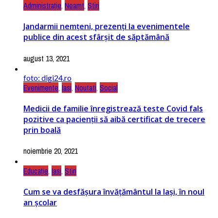
Administrație
,
Neamt
,
Știri
Jandarmii nemțeni, prezenți la evenimentele
publice din acest sfârșit de săptămână
august 13, 2021
foto: digi24.ro
Evenimente
,
Iasi
,
Noutati
,
Social
Medicii de familie înregistrează teste Covid fals
pozitive ca pacienții să aibă certificat de trecere
prin boală
noiembrie 20, 2021
Educație
,
Iasi
,
Stiri
Cum se va desfășura învățământul la Iași, în noul
an școlar