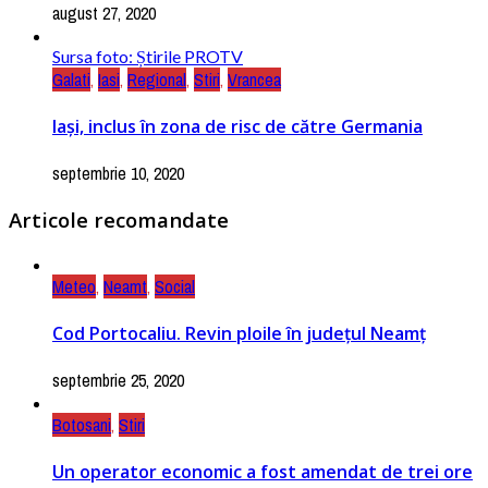
august 27, 2020
Sursa foto: Știrile PROTV
Galati
,
Iasi
,
Regional
,
Stiri
,
Vrancea
Iași, inclus în zona de risc de către Germania
septembrie 10, 2020
Articole recomandate
Meteo
,
Neamt
,
Social
Cod Portocaliu. Revin ploile în județul Neamț
septembrie 25, 2020
Botosani
,
Stiri
Un operator economic a fost amendat de trei ore