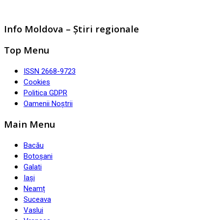
Info Moldova – Știri regionale
Top Menu
ISSN 2668-9723
Cookies
Politica GDPR
Oamenii Noștrii
Main Menu
Bacău
Botoșani
Galati
Iași
Neamț
Suceava
Vaslui