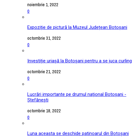
noiembrie 1, 2022
0
Expoziție de pictură la Muzeul Județean Botoșani
octombrie 31, 2022
0
Investiție uriașă la Botoșani pentru a se juca curling
octombrie 21, 2022
0
Lucrări importante pe drumul național Botoșani -
Ștefănești
octombrie 18, 2022
0
Luna aceasta se deschide patinoarul din Botoșani