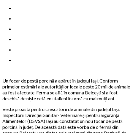
Un focar de pestă porcină a apărut în județul Iași. Conform
primelor estimări ale autorităților locale peste 20 mii de animale
au fost afectate. Ferma se află în comuna Belcești și a fost
deschisă de niște cetățeni italieni în urmă cu mai mulți ani.
Veste proastă pentru crescătorii de animale din județul Iași.
Inspectorii Direcției Sanitar- Veterinare și pentru Siguranța
Alimentelor (DSVSA) Iași au constatat un nou focar de pestă
porcină în județ. De această dată este vorba de o fermă din
comuna Belcești, una dintre cele mai mari din zona Regiunii de