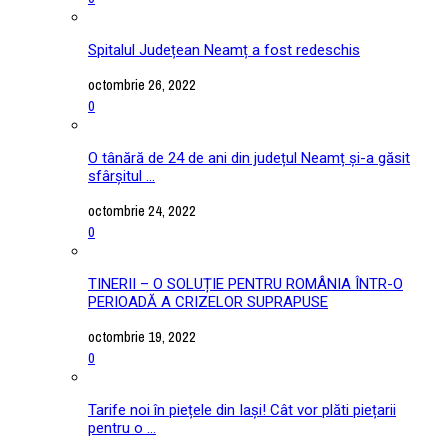
Spitalul Județean Neamț a fost redeschis
octombrie 26, 2022
0
O tânără de 24 de ani din județul Neamț și-a găsit
sfârșitul ...
octombrie 24, 2022
0
TINERII – O SOLUȚIE PENTRU ROMÂNIA ÎNTR-O
PERIOADĂ A CRIZELOR SUPRAPUSE
octombrie 19, 2022
0
Tarife noi în piețele din Iași! Cât vor plăti piețarii
pentru o ...