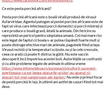
https://www.facebook.com/infomoldova.ro
.
Ce este pesta porcină africană?
Pesta porcină africană este o boală virală produsă de virusul
Asfarviridae. Agentul patogen al pestei porcine africane este de
fapt un virus care infectează porcii domestici și porcii mistreți și
care produce o boală gravă, letală la animale. Din fericire nu
reprezintă un pericol pentru sănptatea umană. Cel mai mare risc
este legat de faptul că boala s-ar putea răspândi foarte mult și
poate distruge efective mari de animale, pagubele fiind uriașe.
Virusul rezistă și la temperaturi scăzute, nu și la cele crescute,
ceea ce arată că poate fi distrus la gătit. Nu este vaccin
descoperit încă împotriva acestei boli. Autoritățile se confruntă
și cu alte probleme legate de animale în ultima vreme
https://www.infomoldova.ro/suceava/sivicultorii-suceveni-
avertizeaza-ca-pe-langa-atacurile-ursilor-au-aparut-si-
atacuri-tot-mai-sangeroase-ale-lupilor/
.
Nu este și primul focar
de pestă porcină în Iași, în ultimii ani astfel de cazuri fiind tot mai
dese.