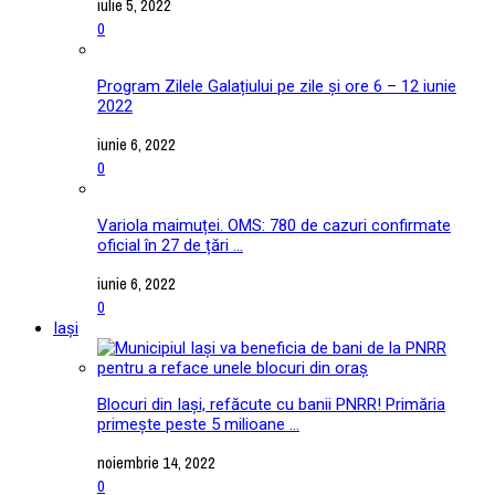
iulie 5, 2022
0
Program Zilele Galațiului pe zile și ore 6 – 12 iunie
2022
iunie 6, 2022
0
Variola maimuței. OMS: 780 de cazuri confirmate
oficial în 27 de țări ...
iunie 6, 2022
0
Iași
Blocuri din Iași, refăcute cu banii PNRR! Primăria
primește peste 5 milioane ...
noiembrie 14, 2022
0